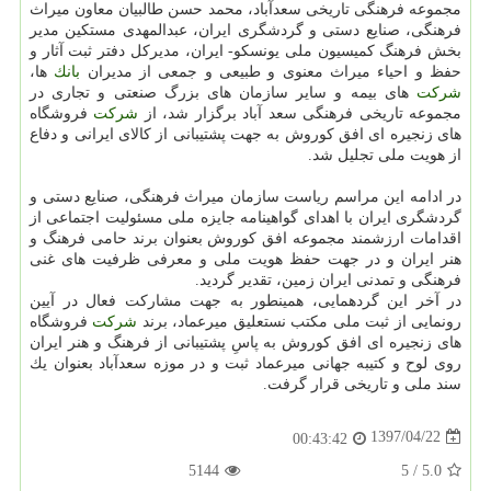
مجموعه فرهنگی تاریخی سعدآباد، محمد حسن طالبیان معاون میراث
فرهنگی، صنایع دستی و گردشگری ایران، عبدالمهدی مستكین مدیر
بخش فرهنگ كمیسیون ملی یونسكو- ایران، مدیركل دفتر ثبت آثار و
حفظ و احیاء میراث معنوی و طبیعی و جمعی از مدیران
بانك
ها،
شركت
های بیمه و سایر سازمان های بزرگ صنعتی و تجاری در
مجموعه تاریخی فرهنگی سعد آباد برگزار شد، از
شركت
فروشگاه
های زنجیره ای افق كوروش به جهت پشتیبانی از كالای ایرانی و دفاع
از هویت ملی تجلیل شد.
در ادامه این مراسم ریاست سازمان میراث فرهنگی، صنایع دستی و
گردشگری ایران با اهدای گواهینامه جایزه ملی مسئولیت اجتماعی از
اقدامات ارزشمند مجموعه افق كوروش بعنوان برند حامی فرهنگ و
هنر ایران و در جهت حفظ هویت ملی و معرفی ظرفیت های غنی
فرهنگی و تمدنی ایران زمین، تقدیر گردید.
در آخر این گردهمایی، همینطور به جهت مشاركت فعال در آیین
رونمایی از ثبت ملی مكتب نستعلیق میرعماد، برند
شركت
فروشگاه
های زنجیره ای افق كوروش به پاسِ پشتیبانی از فرهنگ و هنر ایران
روی لوح و كتیبه جهانی میرعماد ثبت و در موزه سعدآباد بعنوان یك
سند ملی و تاریخی قرار گرفت.
1397/04/22
00:43:42
5144
5
/
5.0