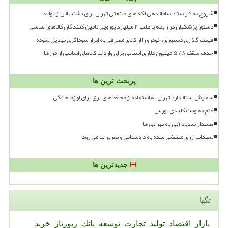
شروع به کار ستاد ساماندهی لکه های صنعتی تهران برای پشتیبانی از تولید
دستور پزشکیان در رابطه با طلب ۴ میلیارد یورویی تامین کنندگان کالاهای اساسی
قیمت گذاری دستوری، خودرو را از کالای مصرفی به ابزار سوداگری تبدیل نموده
حذف سقف ۱۸، ۵ میلیون دلاری استانی برای واردات کالاهای اساسی از مرزها
پربحث ترین ها
سفارش استاندارد تهران به استفاده از محافظ های برق برای لوازم خانگی
فتح مقاومت کلیدی بورس
هشدار شدید آبی به تهرانی ها
تعهدات ارزی منقضی شده به دادستانی و تعزیرات می رود
جدیدترین ها
تگها
بازار
اقتصاد
تولید
تجارت
توسعه
بانك
رپورتاژ
خرید