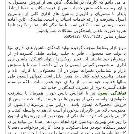
ما می دانیم که کارمان در
نمایندگی کانن
بعد از فروش محصول به
پایان نرسیده بلکه بخش خدمات پس از فروش کانن و حفظ ارتباط
پایدار با مشتریان و کاربران ماشین های اداری کانن از مهمترین
اصول پیشرفت و ارائه خدمات استاندارد است. نمایندگی کانن آماده
خدمت رسانی است . کافی است با نمایندگی کانن تماس بگیرید تا ما
هم به صورت تلفنی پاسخگویی مشکلات شما باشیم .
شماره تماس : 66954128 ،66954129
تنوع بازار وتقاضا موجب گرديده توليد كنندگان ماشین های اداری تنها
با توليد چند محصول ، قادر به جلب رضايت طيف گسترده اي از
مشتريان خود نباشند. اين تغيير رويكردها ، توليد كنندگان ماشین های
اداری به خصوص کمپانی اپسون را بر آن داشته است تا با سنجش
بازار و شناسايي تغييرات موثر در آن محصولاتی با کارایی بالا و
قیمتی مناسب تولید کنند . به همين دليل است کمپانی اپسون طی
سالها فعالیت خود نه تنها از رقبای خود عقب نمانده بلکه توانسته
طیف گسترده تری از مصرف کنندگان را جذب کند .
نمایندگی اپسون
نیز با افزایش دانش خود ، همزمان با پیشرفت
تکنولوژی توانسته یکی از بهترین ها در عرصه ارائه خدمات پس از
فروش محصولات اپسون باشد . دراین میان پرینترهای اپسون از
محبوبیت بالای بین کاربران برخوردار است آن هم به واسطه کیفت و
کارایی بالایی که دارد . نمایندگی اپسون تعمیر انواع پرینترهای اپسون
را زیر نظر بهترین مهندسین خود انجام می دهد . شما می توانید برای
تعمیر دستگاه خود در محل سکونت و محل کار نیز درخواست دهید تا
کارشناسان ما تعمیر پرینتر اپسون شما را در محل انجام دهد . برای