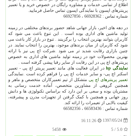
اطلاع از تمامی خدمات و مشاوره رایگان در خصوص خرید و یا تعمیر
پرینترهای اپسون با نمایندگی اپسون تماس حاصل فرمایید.
شماره تماس : 66928362 ، 66927856
در دهه های اخیر، بازار جهانی شاهد حضور برندهای مختلفی در زمینه
تولید ماشین های اداری بوده است . این تنوع باعث می شود که
کاربران بتوانند بهترین انتخاب را برگزینند . تنوع در بازار کار باعث می
شود که کاربران از میان برندهای موجود، بهترین را انتخاب نمایند. در
چنین بازاری رقابت شدید تر می شود .شرکت اچ پی نیز با ارائه
بهترین محصولات خود در زمینه تولید ماشین های اداری به خصوص
پرینترهای اچ پی در این رقابت از سایر رقبا پیشی گرفته است .
نمایندگی
hp
در ایران فعالیت های مانند تعمیر پرینتر اچ پی - تعمیر
اسکنر اچ پی- و سایر خدمات اچ پی را فراهم کرده است .نمایندگی
تعمیر پرینترهای اچ پی
متشکل از تیم تعمیرکاران متخصص و ماهر و
همچنین گروهی از مشاورین متخصص، آماده خدمت رسانی به
مشتریان بوده و سعی بر این دارد که براساس تکنولوژی ها و دانش
روز جهانی و همچنین با کمک گرفتن از تجهیزات مدرن و پیشرفته،
کیفیت بالایی از تعیمرات را ارائه کند.
شماره تماس : 66583436 ، 66582356
1397/05/24
16:11:26
5458
5
/
5.0