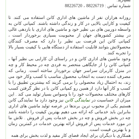
شماره تماس : 88226719 ، 88226720
روزانه هزاران نفر از ماشین های اداری کانن استفاده می کنند. تا
کیفیت و کارایی بالایی در کار و زندگی داشته باشند. کمپانی کانن به
واسطه دوربین های بی نظیر خود و ماشین های اداری با بازدهی عالی
در بیشتر کشورهای جهان از محبوبیت بسیاری برخوردار است ،
کمپانی کانن این فرصت بی نظیر را دارد که مصرف کنندگان
محصولاتش بتوانند قابلیت استفاده از دستگاه هایی با کیفیت بسیار بالا
را تجربه کنند.
وجود ماشین های اداری کانن و در راستای آن کارایی بی نظیر آنها ،
کمپانی کانن را از جایگاهی منحصر به فردی چه در محیط کار و چه
در منزل کاربران سراسر جهان برخوردار ساخته است. زمانی که
مصرف کننده دست به انتخاب محصول مناسب با کسب وکار خود می
زند، به احتمال زیاد محصولی را برمی گزیند که بیشترین تطبیق را با
کسب و کار آنها دارد از همین رو کمپانی کانن با در نظر گرفتن کسب
کارهای مختلف محصولات خود را با وسواس بسیار تولید می کند . این
میزان از حساسیت در
نمایندگی کانن
نیز وجود دارد ما نمایندگی کانن
هستیم یکی از محبوب ترین برندها در عرصه تولید ماشین های اداری
بنابراین باید خدماتی که ارائه می دهیم بهترین کیفیت را داشته باشد
چه در بخش فروش و چه در بخش خدمات پس از فروش . تلاش ما
در مورد خدمات پس از فروش ارائه بهترین خدمات در کمترین زمان
و با بهترین قیمت است.
همکاری با دیگران برای ایجاد فضای کار مفید و لذت بخش برای همه