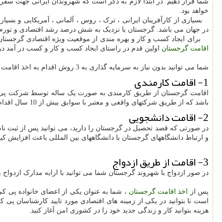
شما قرار دهیم. در ابتدا لازم به ذکر است که شهروندان ایرانی جهت سفر
خواهد بود.
بسیاری از کارآفرینان ایرانی ، ترک ، روس ، آلمانی ، آمریکایی و بسیا
در جهان می باشد. گرجستان با نزدیک به شش درصد رشد اقتصادی و تورم 
برای ایجاد کسب و کار و بهره مندی از موقعیت ویژه اقتصادی گرجستان 
اقامت گرجستان
اولین قدم در راستای ایجاد کسب و کار و کسب در آمد در 
شما می توانید بدون نیاز به سرمایه گذاری به 3 روش اقدام به اخذ اقامت گرجستان نمایید:
1- اقامت کارمندی
اقامت گرجستان از طریق کارمندی به صورت یک ساله توسط شرکت پی کی
باشد که از طریق شرکتهای واقعی و معتبر با سوابق بیش از 10 سال اقدام به اخذ
2- اقامت دانشجویی
در صورتی که قصد تحصیل در گرجستان را دارید، می توانید پس از ثبت نام
و ارتباط دانشگاههای گرجستان با دانشگاههای بین المللی باعث افزایش ک
3- اقامت از طریق ازدواج
در صور ازدواج با شهروند گرجستان شما می توانید با ارایه مدارک ازدواج ب
پس از
اخذ اقامت گرجستان
، شما به عنوان یکی از اعضای خانواده پی ک
است تا بتوانید در یکی از زمینه های اقتصادی مورد تایید کارشناسان پ
هزینه بتوانید کار و زندگی جدید خود را در کشوری امن آغاز کنید.