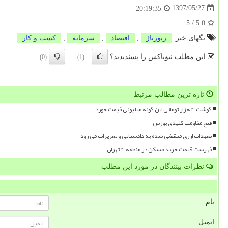
1397/05/27
20:19:35
5
/
5.0
تگهای خبر:
رپورتاژ
,
اقتصاد
,
سرمایه
,
كسب و كار
این مطلب نیوباکس را پسندیدید؟
(0)
(1)
تازه ترین مطالب مرتبط
گوشت ۴ هزار تومانی این گونه میلیونی قیمت خورد
فتح مقاومت کلیدی بورس
تعهدات ارزی منقضی شده به دادستانی و تعزیرات می رود
فهرست قیمت خرید مسکن در منطقه ۴ تهران
نظرات بینندگان در مورد این مطلب
نام:
ایمیل: