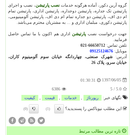
گروه آرین دکور، آماده هرگونه خدمات
نصب پارتیشن
، نصب و اجرای
پارتیشن‌ تک جداره، پارتیشن دوجداره، پارتیشن اداری، پارتیشن تمام
ام دی اف، پارتیشن دو جداره تمام ام دی اف، پارتیشن آلومینیومی،
پارتیشن دکوری، مبلمان اداری و ... به مشتریان محترم می‌باشد.
جهت درخواست نصب
پارتیشن
اداری هم اکنون با ما تماس حاصل
فرمایید.
تلفن تماس:
021-66650712
موبایل:
09125124676
آدرس:
شهرک صنعتی، چهاردانگه خيابان سوم آلومينيوم کاران،
خیابان سرو، پلاک 26
1397/06/05
01:30:31
6386
5
/
5.0
تگهای خبر:
رپورتاژ
,
خدمات
,
قیمت
,
كیفیت
این مطلب نیوباکس را پسندیدید؟
(0)
(1)
تازه ترین مطالب مرتبط