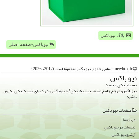
بلاگ نیوباکس
نیوباکس»صفحه اصلی
newbox.ir - تمامی حقوق نیو باكس محفوظ است (2017تا2026)
نیو باكس
بسته بندی و جعبه
نیوباکس، مرجع جامع صنعت بسته‌بندی! با نیوباکس، در دنیای بسته‌بندی به‌روز
باشید
صفحات نیو باكس
درباره ما
تبلیغات در نیو باكس
آرشیو نیو باكس