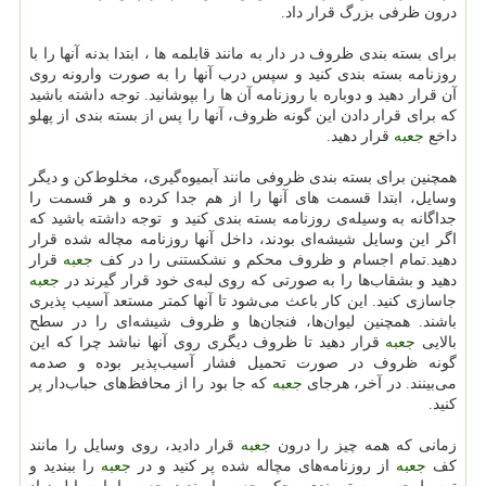
درون ظرفی بزرگ قرار داد.
برای بسته بندی ظروف در دار به مانند قابلمه ها ، ابتدا بدنه آنها را با
روزنامه بسته بندی كنید و سپس درب آنها را به صورت وارونه روی
آن قرار دهید و دوباره با روزنامه آن ها را بپوشانید. توجه داشته باشید
كه برای قرار دادن این گونه ظروف، آنها را پس از بسته بندی از پهلو
داخع
جعبه
قرار دهید.
همچنین برای بسته بندی ظروفی مانند آبمیوه‌گیری، مخلوط‌كن و دیگر
وسایل، ابتدا قسمت های آنها را از هم جدا كرده و هر قسمت را
جداگانه به وسیله‌ی روزنامه بسته بندی كنید و توجه داشته باشید كه
اگر این وسایل شیشه‌ای بودند، داخل آنها روزنامه مچاله شده قرار
دهید.تمام اجسام و ظروف محكم و نشكستنی را در كف
جعبه
قرار
دهید و بشقاب‌ها را به صورتی كه روی لبه‌ی خود قرار گیرند در
جعبه
جاسازی كنید. این كار باعث می‌شود تا آنها كمتر مستعد آسیب پذیری
باشند. همچنین لیوان‌ها، فنجان‌ها و ظروف شیشه‌ای را در سطح
بالایی
جعبه
قرار دهید تا ظروف دیگری روی آنها نباشد چرا كه این
گونه ظروف در صورت تحمیل فشار آسیب‌پذیر بوده و صدمه
می‌بینند. در آخر، هر‌جای
جعبه
كه جا بود را از محافظ‌های حباب‌دار پر
كنید.
زمانی كه همه چیز را درون
جعبه
قرار دادید، روی وسایل را مانند
كف
جعبه
از روزنامه‌های مچاله شده پر كنید و در
جعبه
را ببندید و