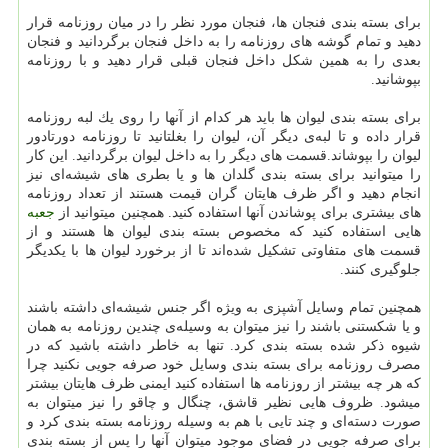
برای بسته بندی فنجان ها، فنجان مورد نظر را در میان روزنامه قرار
دهید و تمام گوشه های روزنامه را به داخل فنجان برگردانید و فنجان
بعدی را به همین شكل داخل فنجان قبلی قرار دهید و با روزنامه
بپوشانید.
برای بسته بندی لیوان ها باید هر كدام از آنها را روی یك لبه روزنامه
قرار داده و تا لبه‌ی دیگر آن، لیوان را بغلتانید تا روزنامه دور‌تا‌دور
لیوان را بپوشاند.قسمت های دیگر را به داخل لیوان برگردانید. این كار
را میتوانید برای بسته بندی گلدان ها و یا بطری های شیشه‌ای نیز
انجام دهید و اگر ظرف هایتان گران قیمت هستند از تعداد روزنامه
های بیشتری برای پوشاندن آنها استفاده كنید. همچنین میتوانید از
جعبه
هایی استفاده كنید كه مخصوص بسته بندی لیوان ها هستند و از
قسمت های متفاوتی تشكیل شده‌اند تا از برخورد لیوان ها با یكدیگر
جلوگیری كنند.
همچنین تمام وسایل آشپزی به ویژه اگر جنس شیشه‌ای داشته باشند
و یا شكستنی باشند را نیز میتوان به وسیله‌ی چندین روزنامه به همان
شیوه ذكر شده بسته بندی كرد. تنها به خاطر داشته باشید كه در
مصرف روزنامه برای بسته بندی وسایل خود صرفه جویی نكنید چرا
كه هر چه بیشتر از روزنامه ها استفاده كنید ایمنی ظرف هایتان بیشتر
میشود. ظروف هایی نظیر قاشق، چنگال و چاقو را نیز میتوان به
صورت دسته‌ای و چند تایی با هم به وسیله روزنامه بسته بندی كرد و
برای صرفه جویی در فضای موجود میتوان آنها را پس از بسته بندی