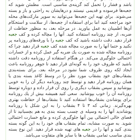
باشد و فشار را تحمل كند گزینه‌ی مناسبی است. مطمئن شوید كه
جعبه‌ها فرسوده و قدیمی نیستند و درهایشان به راحتی و باز و بسته
می‌شوند. برای تهیه این جعبه‌ها می‌توانید به سوپر ماركت‌های محله
خود مراجعه كنید اما برای استفاده از جعبه‌ها، از سلامت و استحكام
آن‌ها اطمینان به عمل بیاورید. در مرحله بعد، به منظور حفاظت از
ضربه، از چند روزنامه استفاده كنید. آنها را مچاله كرده و كف
جعبه
قرار دهید. دقت داشته باشید كه كف
جعبه
را با ورقه‌های روزنامه پر
نكنید و حتما آنها را به صورت مچاله شده كف
جعبه
قرار دهید چرا كه
روزنامه مچاله شده به صورت یك ضربه گیر عمل كرده و از خسارات
احتمالی جلوگیری می‌كند. در هنگام استفاده از روزنامه دقت داشته
باشید كه ظروف خود را به گونه‌ای قرار دهید تا جوهر روزنامه باعث
ایجاد لكه روی ظروف شما نشود.در مرحله بعد، برای بسته‌بندی
بشقاب‌های خود بشقاب مورد نظر را در وسط كاغذ بسته بندی یا
همان روزنامه قرار دهید و توسط چند روزنامه دیگر آن را به خوبی
بپوشانید و سپس بشقاب دیگری را روی آن قرار داده و دوباره توسط
روزنامه آن را خوب بپوشانید. سعی كنید همیشه بیش از یك روزنامه
برای پوشاندن بشقاب‌ها استفاده كنید تا بشقاب‌ها از حفاظت بهتری
بهره‌گیرند. زمانی كه ۳ تا ۴ بشقاب را به این شكل با روزنامه
پوشاندید آنها را به وسیله ی چسب بسته بندی به هم بچسبانید تا از
فضای خالی احتمالی بین آنها جلوگیری كرده و مانع خسارت احتمالی
شوید. به صورت مشابه، تمام بشقاب های خود را به این گونه بسته
بندی كنید و آنها را در
جعبه
های تهیه شده قرار دهید. این نوع بسته
بندی مناسب تمامی بشقاب ها با سایز های متفاوت می‌باشد.