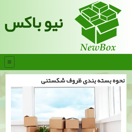
نیو باکس
منو
نحوه بسته بندی ظروف شكستنی