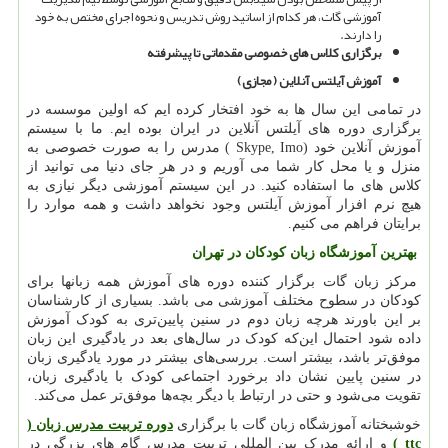
آموزشی گات، هر کدام از اساتید روش تدریس و نحوه اجرای مختص به خود
را دارند.
برگزاری کلاس های خصوصی مقدماتی تا پیشرفته
آموزش آیلتس آنلاین ( مجازی
(
در تمامی این سال ها به خود افتخار کرده ایم که اولین موسسه در
برگزاری دوره های آیلتس آنلاین در ایران بوده ایم. ما با سیستم
آموزش آنلاین خود
( Skype, Imo)
مدرس را به صورت خصوصی به
منزل و یا محل کار شما می آوریم و در هر جای دنیا می توانید از
کلاس های ما استفاده کنید. در این سیستم آموزشی دیگر نیازی به
هیچ نرم افزار آموزش آیلتس وجود نخواهد داشت و همه موارد را
برایتان فراهم می کنیم
.
بهترین آموزشگاه زبان کودکان در تهران
مرکز زبان گات برگزار کننده دوره های آموزش همه زبانها برای
کودکان در سطوح مختلف آموزشی می باشد. بسیاری از کار‌شناسان
بر این باورند هرچه زبان دوم در سنین پایین‌تری به کودک آموزش
داده شود احتمال این‌که کودک در سال‌های بعد در یادگیری این زبان
موفق‌تر باشد، بیشتر است. بررسی‌های بیشتر در مورد یادگیری زبان
در سنین پایین نشان داد برخورد اجتماعی‌ کودک با یادگیری زبان،
تقویت می‌شود و حتی در ارتباط با دیگر بچه‌ها موفق‌تر عمل می‌کند.
خوشبختانه آموزشگاه زبان گات با برگزاری
دوره تربیت مدرس زبان (
ttc
)
و ارائه مدرک بین المللی تربیت مدرس گام های بزرگی در