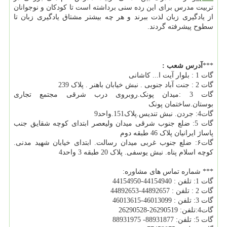
تربیت مدرس برای این رده سنی برداشته است تا کودکان و نوجوانان
از یادگیری زبان لذت ببرند و هر چه بیشتر مشتاق یادگیری زبان تا
سطوح پیشرفته گردند.
***
آدرس شعب
:
گات 1 : بلوار آیت ا... کاشانی
گات 2 : جنت آباد جنوبی . نبش خیابان باهنر . پلاک 239
گات 3 :میدان پونک.روبروی درب شرقی مجتمع تجاری
بوستان.ساختمان پونک
گات4: جردن. نبش تندیس.پلاک151.واحد9
گات 5: ضلع جنوب شرقی میدان ولیعصر ابتدای کوچه شقایق جنب
پاساژ ایرانیان پلاک 46 طبقه دوم
گات۶: ضلع جنوب غربی میدان رسالت. ابتدای خیابان شهید مدنی.
کوچه اسلام پناه. نبش یوسفی. پلاک 20 طبقه 3 واحد4
*** شماره تماس های مشاوره:
گات 1: تلفن : 44154940-44154950
گات 2 : تلفن : 44892657-44892653
گات 3: تلفن : 46013099-46013615
گات4:تلفن: 26290519-26290528
گات 5: تلفن: 88931877- 88931975