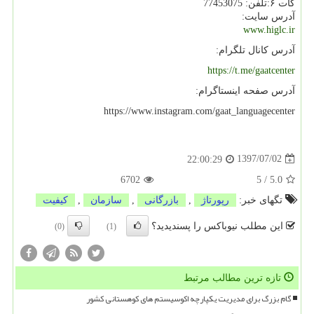
گات ۶:تلفن: 77453075
آدرس سایت:
www.higlc.ir
آدرس کانال تلگرام:
https://t.me/gaatcenter
آدرس صفحه اینستاگرام:
https://www.instagram.com/gaat_languagecenter
1397/07/02
22:00:29
6702
5
/
5.0
تگهای خبر:
رپورتاژ
,
بازرگانی
,
سازمان
,
كیفیت
این مطلب نیوباکس را پسندیدید؟
(0)
(1)
تازه ترین مطالب مرتبط
گام بزرگ برای مدیریت یکپارچه اکوسیستم های کوهستانی کشور