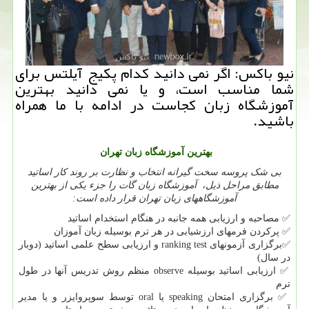
نیو باكس: اگر نمی دانید كدام پكیج آیلتس برای
شما مناسب است، و یا نمی دانید بهترین
آموزشگاه زبان كجاست در ادامه با ما همراه
باشید.
بهترین آموزشگاه زبان تهران
بی شک پروسه سخت گیرانه انتخاب و نظارت بر روند کار اساتید
مطابق مراحل ذیل، آموزشگاه زبان گات را جزء یکی از بهترین
آموزشگاههای زبان تهران قرار داده است:
✅
مصاحبه و ارزیابی همه جانبه در هنگام استخدام اساتید
✅
پرکردن فرمهای ارزشیابی در هر ترم بوسیله زبان آموزان
✅
برگزاری آزمونهای
ranking test
و ارزیابی سطح علمی اساتید (دوبار
در سال)
✅
ارزیابی اساتید بوسیله
observe
منظم روش تدریس آنها در طول
ترم
✅
برگزاری امتحان
speaking
یا
oral
توسط سوپروایزر و یا مدیر