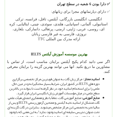
✅
دارا بودن 6 شعبه در سطح تهران
✅
دارای دپارتمانهای مجزا برای زبانهای:
انگلیسی، انگلیسی بازرگانی، آیلتس، تافل، فرانسه، ترکی
استانبولی، آلمانی، اسپانیایی، هلندی، سوئدی، چینی، ایتالیایی، کره
ای، روسی، عربی، ژاپنی، ارمنی، پرتغالی، دانمارکی، بلغاری،
نروژی، فارسی به غیر فارسی زبانان
ارائه مدرک بین المللی
TTC
بهترین موسسه آموزش آیلتس
IELTS
اگر نمی دانید کدام پکیج آیلتس برایتان مناسب است، از تماس با
مشاورین ما دریغ نکنید. انها می توانند بهترین گزینه را برایتان معرفی
کنند
.
اساتید ممتاز
:
مرکز زبان گات به عنوان قویترین مرکز تخصصی برگزاری
دوره های
IELTS
در کشور ایران، شرایط بسیار سختگیرانه و در عین حال
علمی را برای استخدام اساتید خود در نظر گرفته است تا بتواند در بالاترین
سطح علمی در میان مؤسسات آموزش زبان انگلیسی ایران قرار گیرد.
منابع آموزشی:
منابع آموزشی گات، تماماً با نظر و همفکری اعضای هیأت علمی
گات متشکل از اساتید نخبه آیلتس و ممتحین آزمون رسمی
IELTS
و پس از
سالها تجربه تخصصی این مرکز مشخص می­شوند. بنابراین در گات گزینه ای
تحت عنوان تدریس سلیقه ای اساتید وجود ندارد! به این معنی که با وجود
از پیش مشخص بودن سیلابس دقیق و منابع آموزشی توسط تیم مدیریت