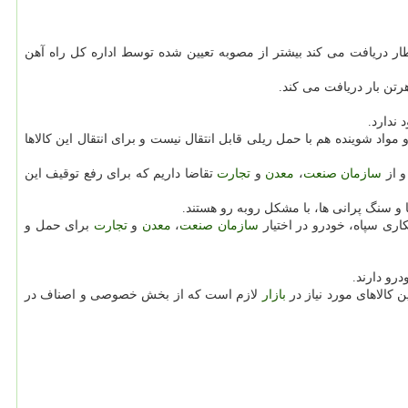
ار دریافت می كند بیشتر از مصوبه تعیین شده توسط اداره كل راه آهن
ندارد.
واد شوینده هم با حمل ریلی قابل انتقال نیست و برای انتقال این كالاها
و از
سازمان
صنعت
،
معدن
و
تجارت
تقاضا داریم كه برای رفع توقیف این
اری سپاه، خودرو در اختیار
سازمان
صنعت
،
معدن
و
تجارت
برای حمل و
درو دارند.
ن كالاهای مورد نیاز در
بازار
لازم است كه از بخش خصوصی و اصناف در