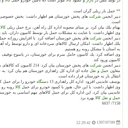
در تولید تنش در
بازار
و كمبود
كالا
موثر است كه تامین خودرو حمل
كالا
و ه
** حمل بار ریلی گران است
دبیر انجمن
شركت
های پخش خوزستان هم اظهار داشت: بخش خصوصی ه
است.
بهنام بلك بیان كرد: بر مبنای مصوبه اداره كل راه آهن، نرخ حمل ریلی
كالا
هر 
وی اظهار داشت: با عنایت به مشكلات حمل بار توسط كامیون داران، باید ب
دبیر انجمن
شركت
های پخش خوزستان اضافه كرد: با افزایش روزانه حمل 
بلك اظهار داشت: امكان ارسال كالاهای سردخانه ای و دارو توسط راه آه
به استان با مشكل روبه رو هستیم.
وی اضافه كرد: یك كامیون حامل سرم برای خوزستان، در یاسوج توقیف ش
كامیون ورود كند.
دبیر انجمن
شركت
های پخش خوزستان بیان كرد: 214 كامیون كه كالاهای مختلف را برای انتقال به خوزستان بارگیری كرده اند كه به علت برخی ناامنی ها و سنگ پرانی ها، با مشكل روبه رو هستند.
معاون
حمل و نقل
جاده ای اداره كل راهداری خوزستان هم بیان كرد: به 
انتقال بار به خوزستان قرار داده است.
یوسف عابدینی افزود: اداره كل راهداری 13
دستگاه
خودرو را برای حمل
كا
وی اظهار داشت: با این حال، هنوز با كمبود خودرو برای حمل
كالا
روبه رو 
عابدینی بیان كرد: این اداره كل برای حمل كالاهای مهم اساسی به خوزستا
حمل و نقل
كالا
بهره برد.
7158/ 6037
1397/07/09
22:29:42