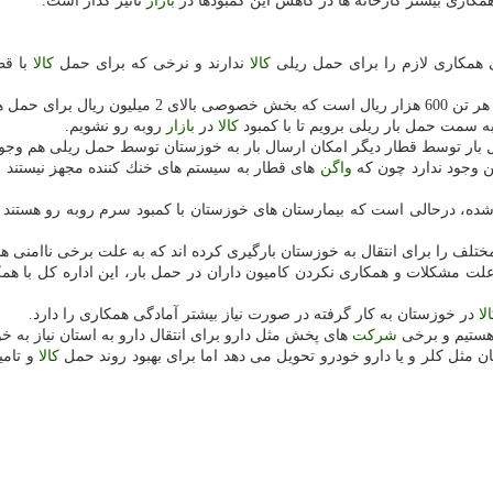
مكاری بیشتر كارخانه ها در كاهش این كمبودها در
بازار
تاثیر گذار است.
مكاری لازم را برای حمل ریلی
كالا
ندارند و نرخی كه برای حمل
كالا
با قط
تن 600 هزار ریال است كه بخش خصوصی بالای 2 میلیون ریال برای حمل هرتن بار دریافت می كند.
ه سمت حمل بار ریلی برویم تا با كمبود
كالا
در
بازار
روبه رو نشویم.
بار توسط قطار دیگر امكان ارسال بار به خوزستان توسط حمل ریلی هم وجود 
ن وجود ندارد چون كه
واگن
های قطار به سیستم های خنك كننده مجهز نیستند و م
ده، درحالی است كه بیمارستان های خوزستان با كمبود سرم روبه رو هستند 
علت مشكلات و همكاری نكردن كامیون داران در حمل بار، این اداره كل با همك
لا
در خوزستان به كار گرفته در صورت نیاز بیشتر آمادگی همكاری را دارد.
هستیم و برخی
شركت
های پخش مثل دارو برای انتقال دارو به استان نیاز به خو
ن مثل كلر و یا دارو خودرو تحویل می دهد اما برای بهبود روند حمل
كالا
و تامی