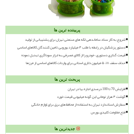
پربیننده ترین ها
شروع به کار ستاد ساماندهی لکه های صنعتی تهران برای پشتیبانی از تولید
دستور پزشکیان در رابطه با طلب ۴ میلیارد یورویی تامین کنندگان کالاهای اساسی
قیمت گذاری دستوری، خودرو را از کالای مصرفی به ابزار سوداگری تبدیل نموده
حذف سقف ۱۸، ۵ میلیون دلاری استانی برای واردات کالاهای اساسی از مرزها
پربحث ترین ها
افزایش 70 تا 100 درصدی اجاره بها در تهران
گوشت ۴ هزار تومانی این گونه میلیونی قیمت خورد
سفارش استاندارد تهران به استفاده از محافظ های برق برای لوازم خانگی
فتح مقاومت کلیدی بورس
جدیدترین ها