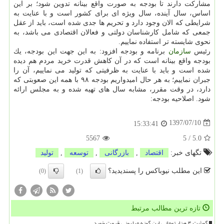
مشاركت دارند تا بودجه به صورت واقع بینانه تدوین شود؛ بر این
اساس، سال آینده، سال ویژه ای برای كشور است و با عنایت به
شرایطی كه الان وجود دارد و تحریم ها جدی شده است، باید از عقل
جمعی كه شامل كارشناسان دولتی و فعالان اقتصادی می باشد، به
نحوی شایسته تر استفاده نماییم.
رئیس
سازمان
برنامه و بودجه افزود: به این جهت این بودجه، یك
بودجه واقع بینانه است كه در آن كاهش قدرت خرید مردم هم دیده
شده است و باید با عنایت به ظرفیتی كه تولید می نماییم، آن را
جبران نماییم؛ به هر حال امیدواریم بودجه ۹۸ با همه این صعوبتی كه
دارد، در وقت مقرر، مشابه سال های تهیه شده و به مجلس ارائه
شود. اصلاحیه بودجه:
1397/07/10
15:33:41
5567
5
/
5.0
تگهای خبر:
اقتصاد
,
بازرگانی
,
توسعه
,
تولید
این مطلب نیوباکس را پسندیدید؟
(0)
(1)
تازه ترین مطالب مرتبط
گوشت ۴ هزار تومانی این گونه میلیونی قیمت خورد