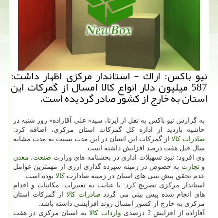
نیو باكس: اراك - استاندار مركزی اظهار داشت:
587 میلیون دلار انواع كالا امسال از گمركات این
استان به خارج از كشور صادر گردیده است.
به گزارش نیو باكس به نقل از ایرنا، سید« علی آقازاده» روز شنبه در
حاشیه بازدید از اداره كل گمركات استان مركزی، اضافه كرد:
صادرات
كالا
از گمركات این استان در این مدت نسبت به مدت مشابه
سال قبل هفت درصد افزایش داشته است.
وی افزود: نبود تسهیلات اداری در بخشنامه های وزارت
صنعت
،
معدن
و
تجارت
به خصوص در زمینه سپرده گذاری ارزی از مهمترین عوامل
عدم تحقق پیش بینی های استان در زمینه صادارت
كالا
بوده است.
استاندار مركزی تصریح كرد: با عنایت به تغییرات، مكاتبات و اقدام
های انجام شده پیش بینی می گردد
صادرات
كالا
از گمركات استان
مركزی به خارج از كشور امسال روند افزایشی داشته باشد.
آقازاده از افزایش 2 درصدی
واردات
كالا
به استان مركزی در هفت