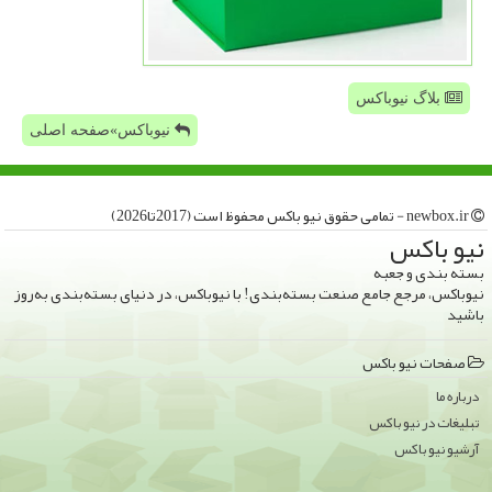
بلاگ نیوباکس
نیوباکس»صفحه اصلی
newbox.ir - تمامی حقوق نیو باكس محفوظ است (2017تا2026)
نیو باكس
بسته بندی و جعبه
نیوباکس، مرجع جامع صنعت بسته‌بندی! با نیوباکس، در دنیای بسته‌بندی به‌روز
باشید
صفحات نیو باكس
درباره ما
تبلیغات در نیو باكس
آرشیو نیو باكس