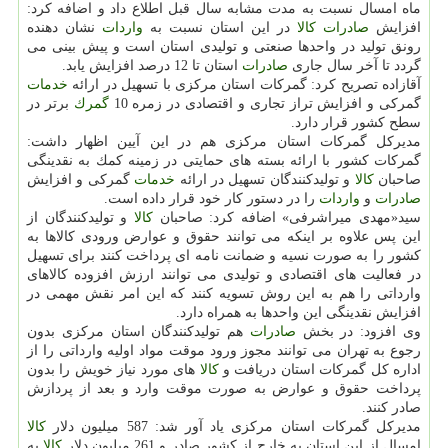
ماه امسال نسبت به مدت مشابه سال قبل اطلاع داد و اضافه كرد:
افزایش
صادرات
كالا
در این استان نسبت به
واردات
نشان دهنده
رونق تولید در واحدها صنعتی و تولیدی استان است و پیش بینی می
گردد تا آخر سال جاری
صادرات
استان تا 12 درصد افزایش یابد.
آقازاده تصریح كرد: گمركات استان مركزی با تسهیل در ارائه
خدمات
گمركی و افزایش تراز تجاری و اقتصادی در زمره 10
گمرك
برتر در
سطح كشور قرار دارد.
مدیركل گمركات استان مركزی هم در این آیین اظهار داشت:
گمركات كشور با ارائه بسته های حمایتی در زمینه كمك به نقدینگی
صاحبان
كالا
و تولیدكنندگان تسهیل در ارائه
خدمات
گمركی و افزایش
صادرات
و
واردات
را در دستور كار خود قرار داده است.
سید«مهدی میراشرفی» اضافه كرد: صاحبان
كالا
و تولیدكنندگان از
این پس علاوه بر اینكه می توانند حقوق و عوارض ورودی كالاها به
كشور را به صورت نسیه و ضمانت نامه ای پرداخت كنند برای تسهیل
در فعالیت های اقتصادی و تولیدی می توانند ارزش افزوده كالاهای
وارداتی را هم به این روش تسویه كنند كه این امر نقش مهمی در
افزایش نقدینگی این واحدها به همراه دارد.
وی افزود: در بخش
صادرات
هم تولیدكنندگان استان مركزی بدون
رجوع به تهران می توانند مجوز ورود موقت مواد اولیه وارداتی را از
اداره كل گمركات استان دریافت و
كالا
های مورد نیاز خویش را بدون
پرداخت حقوق و عوارض به صورت موقت وارد و بعد از پردازش
صادر كنند.
مدیركل گمركات استان مركزی یاد آور شد: 587 میلیون دلار
كالا
امسال از این استان به خارج از كشور صادر و 261 میلیون دلار
كالا
به