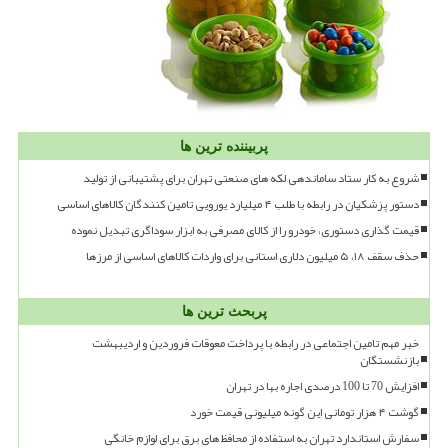
پربیننده ترین ها
شروع به کار ستاد ساماندهی لکه های صنعتی تهران برای پشتیبانی از تولید
دستور پزشکیان در رابطه با طلب ۴ میلیارد یورویی تامین کنندگان کالاهای اساسی
قیمت گذاری دستوری، خودرو را از کالای مصرفی به ابزار سوداگری تبدیل نموده
حذف سقف ۱۸، ۵ میلیون دلاری استانی برای واردات کالاهای اساسی از مرزها
پربحث ترین ها
خبر مهم تامین اجتماعی در رابطه با پرداخت معوقات فروردین و اردیبهشت
بازنشستگان
افزایش 70 تا 100 درصدی اجاره بها در تهران
گوشت ۴ هزار تومانی این گونه میلیونی قیمت خورد
سفارش استاندارد تهران به استفاده از محافظ های برق برای لوازم خانگی