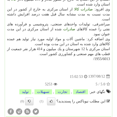
استان وارد شده است.
وی افزود:
صادرات
كالا
از استان مركزی به خارج از كشور در این
مدت نسبت به مدت مشابه سال قبل هفت درصد افزایش داشته
است.
میراشرفی، تولیدات واحدهای صنعتی، پتروشیمی و فرآورده های
نفتی را عمده كالاهای
صادرات
شده از استان مركزی در این مدت
عنوان نمود.
وی اضافه كرد: ماشین آلات و مواد اولیه مورد نیاز تولید هم عمده
كالاهای وارد شده به استان در این مدت بوده است.
استان مركزی با 12 شهرستان و یك میلیون و 414 هزار نفر جمعیت از
قطب های مهم صنعتی و كشاورزی كشور است.
1955/6013/
1397/08/12
15:02:53
5253
5
/
5.0
تگهای خبر:
اقتصاد
,
تجارت
,
تسهیلات
,
تولید
این مطلب نیوباکس را پسندیدید؟
(0)
(1)