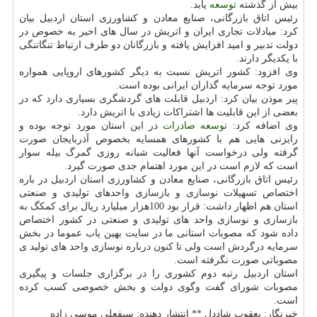
بیش از گذشته
توسعه
یابد.
رئیس اتاق بازرگانی، صنایع معادن و كشاورزی استان اردبیل بیان
كرد: مبادلات تجاری ایران و اتریش در سال های اخیر به خصوص در
دولت تدبیر و امید افزایش یافته و بازرگانان دو طرف ارتباط تنگاتنگی
با یكدیگر دارند.
وی افزود: كشور اتریش نسبت به دیگر كشورهای اروپایی همواره
مورد توجه سرمایه گذاران ایرانی بوده است.
پیر موذن بیان كرد: اردبیل قابلت های گردشگری بسیاری دارد كه در
بعضی از این قابلیت ها اشتراكات زیادی با اتریش دارد.
وی اضافه كرد:
توسعه
صادرات
در این استان مورد توجه بوده و
رایزنی هایی هم با كشورهای همسایه بخصوص آذربایجان صورت
گرفته ولی درخواست آنها فعالیت شبانه روزی گمرگ بیله سوار
است كه لازم است در این مورد اهتمام جدی صورت گیرد.
رئیس اتاق بازرگانی، صنایع معادن و كشاورزی استان اردبیل در باره
اختصاص تسهیلات نوسازی و بازسازی واحدهای تولیدی و صنعتی
استان هم اظهار داشت: قرار بود 100هزار میلیارد ریال برای كمكگ به
بازسازی و نوسازی واحد های تولیدی و صنعتی در كشور اختصاص
داده شود كه مصوبات استانی ما در سایت بهین یاب عموما در بخش
سرمایه درگردش است ولی تا كنون درباره نوسازی واحد های تولید ی
مصوباتی صورت نگرفته است.
استان اردبیل رتبه دوم كشوری را در برگزاری جلسات و پیگیری
مصوبات شورای گفت وگوی دولت و بخش خصوصی كسب كرده
است.
خبرنگار: یعقوب شاددل ** انتشار دهنده: سیفعلی موسی زاده