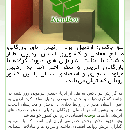
نیو باكس: اردبیل-ایرنا- رئیس اتاق بازرگانی،
صنایع معادن و كشاورزی استان اردبیل اظهار
داشت: با عنایت به رایزنی های صورت گرفته با
بازرگانان اتریش و سفر اخیر آنها به اردبیل
مراودات تجاری و اقتصادی استان با این كشور
اروپایی گسترش می یابد.
به گزارش نیو باكس به نقل از ایرنا، حسین پیرموذن روز شنبه در
جلسه گفتگوی دولت و بخش خصوصی اردبیل اضافه كرد: اردبیل به
عنوان استان معین در روابط تجاری با اتریش و مجارستان انتخاب
شده و برهمین اساس امسال بازرگانان اردبیلی به دعوت طرف های
اتریشی با هدف
توسعه
اقتصادی عازم این كشور خواهند شد.
وی افزود: تلاش بخش خصوصی ایران این است كه با سرمایه
گذاران اتریش روابط اقتصادی داشته و مراودات و مبادلات اقتصادی