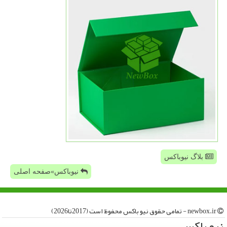
بلاگ نیوباکس
نیوباکس»صفحه اصلی
newbox.ir - تمامی حقوق نیو باكس محفوظ است (2017تا2026)
نیو باكس