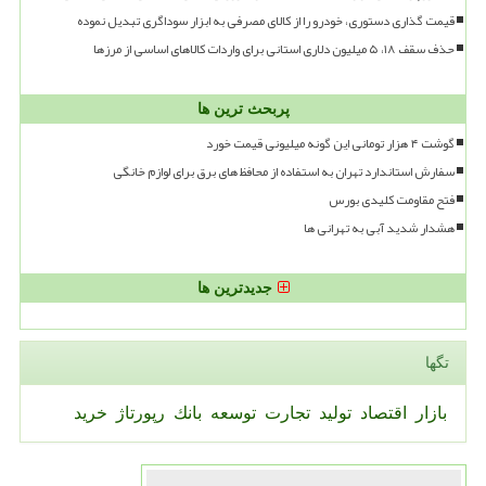
قیمت گذاری دستوری، خودرو را از کالای مصرفی به ابزار سوداگری تبدیل نموده
حذف سقف ۱۸، ۵ میلیون دلاری استانی برای واردات کالاهای اساسی از مرزها
پربحث ترین ها
گوشت ۴ هزار تومانی این گونه میلیونی قیمت خورد
سفارش استاندارد تهران به استفاده از محافظ های برق برای لوازم خانگی
فتح مقاومت کلیدی بورس
هشدار شدید آبی به تهرانی ها
جدیدترین ها
تگها
بازار
اقتصاد
تولید
تجارت
توسعه
بانك
رپورتاژ
خرید