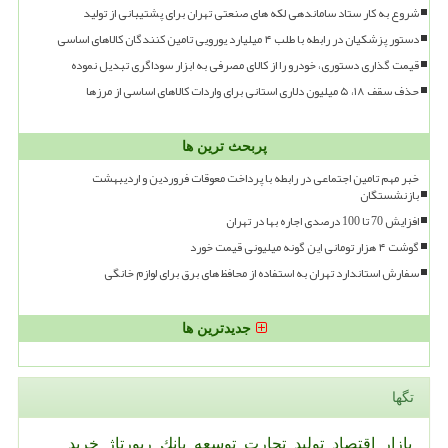
شروع به کار ستاد ساماندهی لکه های صنعتی تهران برای پشتیبانی از تولید
دستور پزشکیان در رابطه با طلب ۴ میلیارد یورویی تامین کنندگان کالاهای اساسی
قیمت گذاری دستوری، خودرو را از کالای مصرفی به ابزار سوداگری تبدیل نموده
حذف سقف ۱۸، ۵ میلیون دلاری استانی برای واردات کالاهای اساسی از مرزها
پربحث ترین ها
خبر مهم تامین اجتماعی در رابطه با پرداخت معوقات فروردین و اردیبهشت
بازنشستگان
افزایش 70 تا 100 درصدی اجاره بها در تهران
گوشت ۴ هزار تومانی این گونه میلیونی قیمت خورد
سفارش استاندارد تهران به استفاده از محافظ های برق برای لوازم خانگی
جدیدترین ها
تگها
بازار
اقتصاد
تولید
تجارت
توسعه
بانك
رپورتاژ
خرید