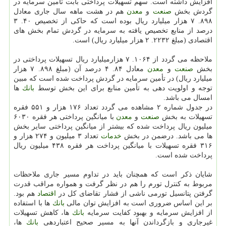
افزایش داشته است. سهم تسهیلات پرداختی بابت تأمین سرمایه در
گردش بخش
صنعت
و
معدن
هم در هشت ماهه سال جاری معادل
۸۹۸. ۷ هزار میلیارد ریال بوده است كه حاكی از تخصیص ۴۰. ۳
درصد از منابع تخصیص یافته به سرمایه در گردش تمام بخش های
اقتصادی (مبلغ ۲۲۳۲. ۲ هزار میلیارد ریال) است.
ملاحظه می گردد از ۱۰۶۴. ۷ هزارمیلیارد ریال تسهیلات پرداختی در
بخش
صنعت
و
معدن
معادل ۸۴. ۴ درصد آن (مبلغ ۸۹۸. ۷ هزار
میلیارد ریال) در تأمین سرمایه در گردش پرداخت شده است كه مبین
توجه و اولویت دهی به تأمین منابع برای این بخش توسط
بانك
ها
امسال می باشد.
در جدول شماره ۲ مشاهده می گردد تعداد ۱۷۶ هزار و ۵۵۱ فقره
تسهیلات به بخش
صنعت
و
معدن
با میانگین پرداختی هر فقره ۶۰۳۰
میلیون ریال پرداخت شده كه بیشتر از میانگین پرداختی سایر بخش
ها می باشد. درضمن در بخش
خدمات
تعداد ۳ میلیون و ۲۷۴ هزار و
۳۱۶ فقره تسهیلات با میانگین پرداخت هر فقره ۴۳۸ میلیون ریال
پرداخت شده است.
شایان ذكر است كه همچنان باید در تداوم مسیر جاری ملاحظات
مربوط به كنترل تورم را هم در نظر گرفت و همواره مراقب قدرت
گرفتن پتانسیل تورمی ناشی از فشار تقاضای كل در
اقتصاد
هم بود.
بر این اساس ضروری است به افزایش توان مالی
بانك
ها با استفاده
از افزایش سرمایه و بهبود كفایت سرمایه
بانك
ها، كاهش تسهیلات
غیرجاری و بازگرداندن آنها به مسیر صحیح اعتباردهی
بانك
ها،