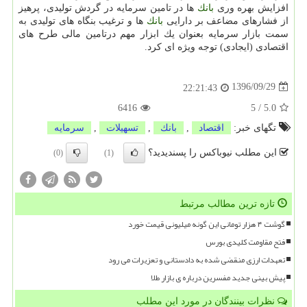
افزایش بهره وری
بانك
ها در تامین سرمایه در گردش تولیدی، پرهیز
از فشارهای مضاعف بر دارایی
بانك
ها و ترغیب بنگاه های تولیدی به
سمت بازار سرمایه بعنوان یك ابزار مهم درتامین مالی طرح های
اقتصادی (ایجادی) توجه ویژه ای كرد.
1396/09/29
22:21:43
6416
5
/
5.0
تگهای خبر:
اقتصاد
,
بانك
,
تسهیلات
,
سرمایه
این مطلب نیوباکس را پسندیدید؟
(0)
(1)
تازه ترین مطالب مرتبط
گوشت ۴ هزار تومانی این گونه میلیونی قیمت خورد
فتح مقاومت کلیدی بورس
تعهدات ارزی منقضی شده به دادستانی و تعزیرات می رود
پیش بینی جدید مفسرین درباره ی بازار طلا
نظرات بینندگان در مورد این مطلب