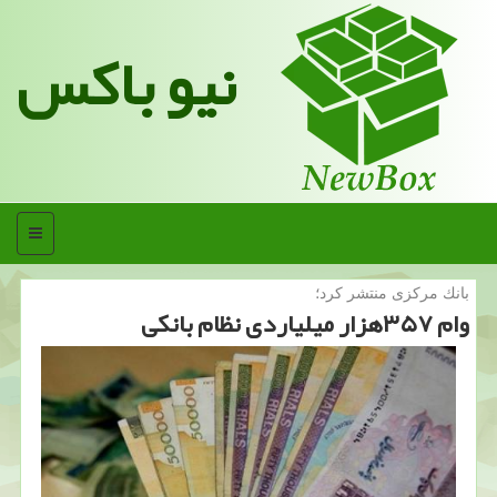
نیو باکس
منو
بانك مركزی منتشر كرد؛
وام ۳۵۷هزار میلیاردی نظام بانكی