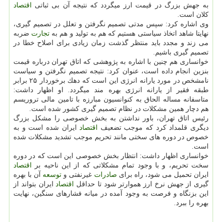
به جهش بزرگ در قیمت ارز میگردد كه نتیجه آن بی ثباتی
اقتصاد
كلان است.
وی اشاره كرد: سپس مدتی تصمیم نگرفتن و تعلل در تصمیم گیری،
نهایتا شاهد اتخاذ سیاستی هستیم كه هم به تولید و هم به
تجارت
ضربه
می زند و مجدد باید منتظر گذشت زمان زیادی برای اصلاح خطا در
تصمیم گیری باشیم.
خوانساری هم چنین با اشاره به پژوهشی كه اتاق تهران درباره قیمت
بنزین انجام داده است، عنوان كرد: نتیجه تصمیم نگرفتن و سیاست
نامشخص در مورد یارانه انرژی این است كه دهك برخوردار ۲۵ برابر
طبقه فقیر از یارانه انرژی بهره مند میگردد. او اظهار داشت:
متاسفانه مساله الحاق به كنوانسیون مبارزه با تامین مالی تروریسم
هم دچار همین مشكلات در نظام تصمیم گیری كشور شده است.
رئیس اتاق تهران، باور نداشتن به بخش خصوصی را مشكل بزرگ
دیگری قلمداد كرد كه موجب تضعیف
اقتصاد
ایران شده است و به
خصوص در دوره های سختی مانند تحریم موجب تشدید مشكلات شده
است.
خوانساری اظهار داشت: انتظار بخش خصوصی این است كه در دوره
سخت تحریم، و با وجود تمام مشكلاتی كه از این ناحیه بر
اقتصاد
ایران تحمیل می شود، راه برای
صادرات
غیرنفتی و
توسعه
آن با بهره
گیری از جهش نرخ ارز هموارتر شود تا حداقل
اقتصاد
ایران بتواند از
این بزنگاه و فرصت به وجود آمده در میانه فشارهای سنگین، نهایت
بهره را ببرد.