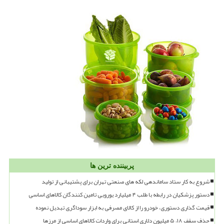
پربیننده ترین ها
شروع به کار ستاد ساماندهی لکه های صنعتی تهران برای پشتیبانی از تولید
دستور پزشکیان در رابطه با طلب ۴ میلیارد یورویی تامین کنندگان کالاهای اساسی
قیمت گذاری دستوری، خودرو را از کالای مصرفی به ابزار سوداگری تبدیل نموده
حذف سقف ۱۸، ۵ میلیون دلاری استانی برای واردات کالاهای اساسی از مرزها