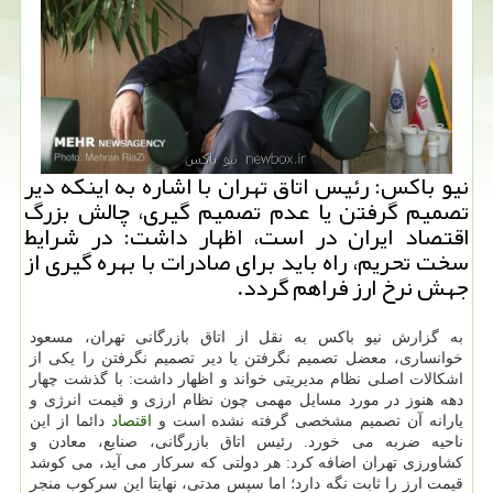
نیو باكس: رئیس اتاق تهران با اشاره به اینكه دیر
تصمیم گرفتن یا عدم تصمیم گیری، چالش بزرگ
اقتصاد ایران در است، اظهار داشت: در شرایط
سخت تحریم، راه باید برای صادرات با بهره گیری از
جهش نرخ ارز فراهم گردد.
به گزارش نیو باكس به نقل از اتاق بازرگانی تهران، مسعود
خوانساری، معضل تصمیم نگرفتن یا دیر تصمیم نگرفتن را یكی از
اشكالات اصلی نظام مدیریتی خواند و اظهار داشت: با گذشت چهار
دهه هنوز در مورد مسایل مهمی چون نظام ارزی و قیمت انرژی و
یارانه آن تصمیم مشخصی گرفته نشده است و
اقتصاد
دائما از این
ناحیه ضربه می خورد. رئیس اتاق بازرگانی، صنایع، معادن و
كشاورزی تهران اضافه كرد: هر دولتی كه سركار می آید، می كوشد
قیمت ارز را ثابت نگه دارد؛ اما سپس مدتی، نهایتا این سركوب منجر