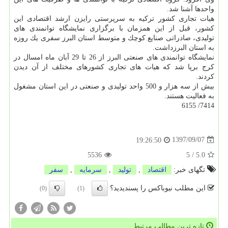
واحدها آشنا شد.
هیات تجاری كشور تركیه به سرپرستی رایزن ارشد اقتصادی این
كشور، قبل از این همزمان با برگزاری نمایشگاه توانمندی های
تولیدی، صادراتی صنایع كوچك و متوسط استان البرز سفری یك روزه
به استان البرزداشت.
نمایشگاه توانمندی های صنعتی البرز از 26 تا 29 آبان ماه امسال در
كرج برپا شد كه هیات های تجاری كشورهای مختلف از آن دیدن
كردند.
بیش از سه هزار و 500 واحد تولیدی و صنعتی در این استان مشغول
به فعالیت هستند.
7414/ 6155
1397/09/07
19:26:50
5536
5
/
5.0
تگهای خبر:
اقتصاد
,
تولید
,
سرمایه
,
سفر
این مطلب نیوباکس را پسندیدید؟
(0)
(1)
تازه ترین مطالب مرتبط