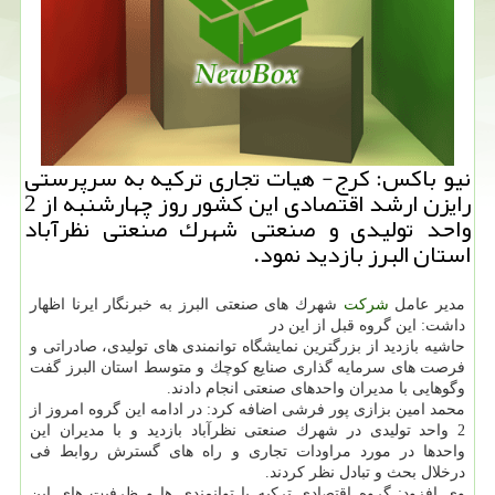
نیو باكس: كرج- هیات تجاری تركیه به سرپرستی
رایزن ارشد اقتصادی این كشور روز چهارشنبه از 2
واحد تولیدی و صنعتی شهرك صنعتی نظرآباد
استان البرز بازدید نمود.
مدیر عامل
شركت
شهرك های صنعتی البرز به خبرنگار ایرنا اظهار
داشت: این گروه قبل از این در
حاشیه بازدید از بزرگترین نمایشگاه توانمندی های تولیدی، صادراتی و
فرصت های سرمایه گذاری صنایع كوچك و متوسط استان البرز گفت
وگوهایی با مدیران واحدهای صنعتی انجام دادند.
محمد امین بزازی پور فرشی اضافه كرد: در ادامه این گروه امروز از
2 واحد تولیدی در شهرك صنعتی نظرآباد بازدید و با مدیران این
واحدها در مورد مراودات تجاری و راه های گسترش روابط فی
درخلال بحث و تبادل نظر كردند.
وی افزود: گروه اقتصادی تركیه با توانمندی ها و ظرفیت های این