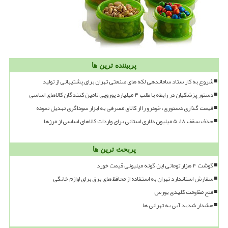
پربیننده ترین ها
شروع به کار ستاد ساماندهی لکه های صنعتی تهران برای پشتیبانی از تولید
دستور پزشکیان در رابطه با طلب ۴ میلیارد یورویی تامین کنندگان کالاهای اساسی
قیمت گذاری دستوری، خودرو را از کالای مصرفی به ابزار سوداگری تبدیل نموده
حذف سقف ۱۸، ۵ میلیون دلاری استانی برای واردات کالاهای اساسی از مرزها
پربحث ترین ها
گوشت ۴ هزار تومانی این گونه میلیونی قیمت خورد
سفارش استاندارد تهران به استفاده از محافظ های برق برای لوازم خانگی
فتح مقاومت کلیدی بورس
هشدار شدید آبی به تهرانی ها