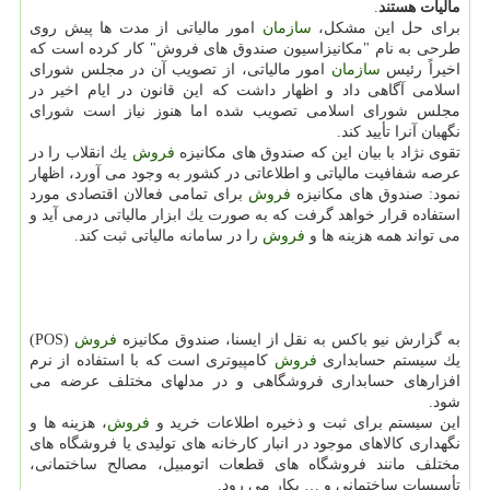
مالیات هستند
.
برای حل این مشكل،
سازمان
امور مالیاتی از مدت ها پیش روی
طرحی به نام "مكانیزاسیون صندوق های فروش" كار كرده است كه
اخیراً رئیس
سازمان
امور مالیاتی، از تصویب آن در مجلس شورای
اسلامی آگاهی داد و اظهار داشت كه این قانون در ایام اخیر در
مجلس شورای اسلامی تصویب شده اما هنوز نیاز است شورای
نگهبان آنرا تأیید كند.
تقوی نژاد با بیان این كه صندوق های مكانیزه
فروش
یك انقلاب را در
عرصه شفافیت مالیاتی و اطلاعاتی در كشور به وجود می آورد، اظهار
نمود: صندوق های مكانیزه
فروش
برای تمامی فعالان اقتصادی مورد
استفاده قرار خواهد گرفت كه به صورت یك ابزار مالیاتی درمی آید و
می تواند همه هزینه ها و
فروش
را در سامانه مالیاتی ثبت كند.
به گزارش نیو باكس به نقل از ایسنا، صندوق مكانیزه
فروش
(POS)
یك سیستم حسابداری
فروش
كامپیوتری است كه با استفاده از نرم
افزارهای حسابداری فروشگاهی و در مدلهای مختلف عرضه می
شود.
این سیستم برای ثبت و ذخیره اطلاعات خرید و
فروش
، هزینه ها و
نگهداری كالاهای موجود در انبار كارخانه های تولیدی یا فروشگاه های
مختلف مانند فروشگاه های قطعات اتومبیل، مصالح ساختمانی،
تأسیسات ساختمانی و … بكار می رود.