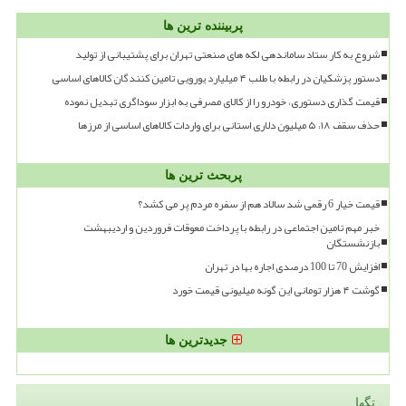
پربیننده ترین ها
شروع به کار ستاد ساماندهی لکه های صنعتی تهران برای پشتیبانی از تولید
دستور پزشکیان در رابطه با طلب ۴ میلیارد یورویی تامین کنندگان کالاهای اساسی
قیمت گذاری دستوری، خودرو را از کالای مصرفی به ابزار سوداگری تبدیل نموده
حذف سقف ۱۸، ۵ میلیون دلاری استانی برای واردات کالاهای اساسی از مرزها
پربحث ترین ها
قیمت خیار 6 رقمی شد سالاد هم از سفره مردم پر می کشد؟
خبر مهم تامین اجتماعی در رابطه با پرداخت معوقات فروردین و اردیبهشت
بازنشستگان
افزایش 70 تا 100 درصدی اجاره بها در تهران
گوشت ۴ هزار تومانی این گونه میلیونی قیمت خورد
جدیدترین ها
تگها