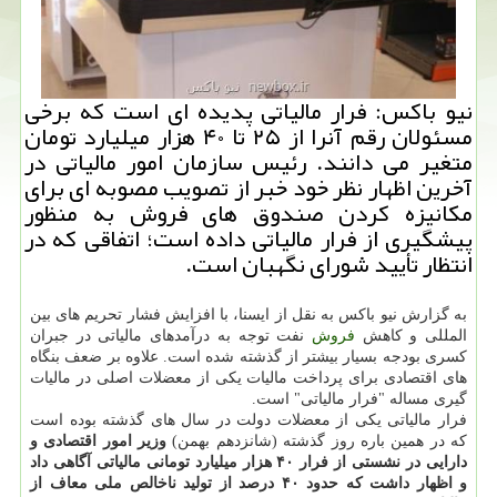
نیو باكس: فرار مالیاتی پدیده ای است كه برخی
مسئولان رقم آنرا از ۲۵ تا ۴۰ هزار میلیارد تومان
متغیر می دانند. رئیس سازمان امور مالیاتی در
آخرین اظهار نظر خود خبر از تصویب مصوبه ای برای
مكانیزه كردن صندوق های فروش به منظور
پیشگیری از فرار مالیاتی داده است؛ اتفاقی كه در
انتظار تأیید شورای نگهبان است.
به گزارش نیو باكس به نقل از ایسنا، با افزایش فشار تحریم های بین
المللی و كاهش
فروش
نفت توجه به درآمدهای مالیاتی در جبران
كسری بودجه بسیار بیشتر از گذشته شده است. علاوه بر ضعف بنگاه
های اقتصادی برای پرداخت مالیات یكی از معضلات اصلی در مالیات
گیری مساله "فرار مالیاتی" است.
فرار مالیاتی یكی از معضلات دولت در سال های گذشته بوده است
كه در همین باره روز گذشته (شانزدهم بهمن)
وزیر امور اقتصادی و
دارایی در نشستی از فرار ۴۰ هزار میلیارد تومانی مالیاتی آگاهی داد
و اظهار داشت كه حدود ۴۰ درصد از تولید ناخالص ملی معاف از