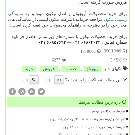
فروش صورت گرفته است.
برای خرید محصولات اُریجینال و اصل نیکون میتوانید به
نمایندگی
رسمی نیکون
مراجعه فرمایید.(شرکت نیکون لیستی از نمایندگی های
مجاز خود را در دفترچه ی راهنمای محصولات خود تعبیه کرده است.)
برای خرید محصولات نیکون با شماره های زیر تماس حاصل فرمایید
شماره تماس : ۶۶۸۶۴۰۳۴ ۰۲۱ — ۶۶۸۵۷۶۹۲ ۰۲۱
1396/10/09
17:40:06
6277
5
/
5.0
تگهای خبر:
رپورتاژ
,
خدمات
,
فروش
,
خرید
این مطلب نیوباکس را پسندیدید؟
(0)
(1)
تازه ترین مطالب مرتبط
فتح مقاومت کلیدی بورس
تعهدات ارزی منقضی شده به دادستانی و تعزیرات می رود
فهرست قیمت خرید مسکن در منطقه ۴ تهران
بازگشت تدریجی کارهای تولیدی بعد از شوک جنگ