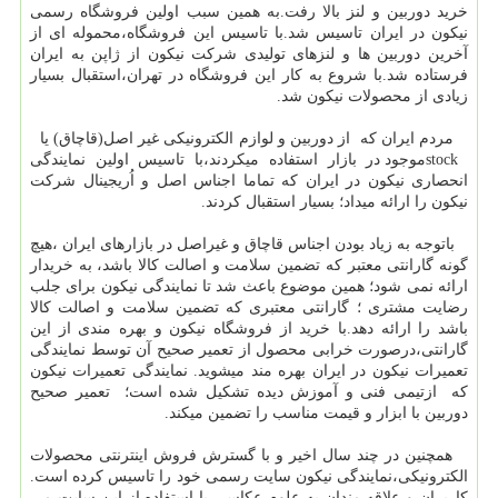
خرید دوربین و لنز بالا رفت.به همین سبب اولین فروشگاه رسمی
نیکون در ایران تاسیس شد.با تاسیس این فروشگاه،محموله ای از
آخرین دوربین ها و لنزهای تولیدی شرکت نیکون از ژاپن به ایران
فرستاده شد.با شروع به کار این فروشگاه در تهران،استقبال بسیار
زیادی از محصولات نیکون شد.
مردم ایران که از دوربین و لوازم الکترونیکی غیر اصل(قاچاق) یا
stockموجود در بازار استفاده میکردند،با تاسیس اولین نمایندگی
انحصاری نیکون در ایران که تماما اجناس اصل و اُریجینال شرکت
نیکون را ارائه میداد؛ بسیار استقبال کردند.
باتوجه به زیاد بودن اجناس قاچاق و غیراصل در بازارهای ایران ،هیچ
گونه گارانتی معتبر که تضمین سلامت و اصالت کالا باشد، به خریدار
ارائه نمی شود؛ همین موضوع باعث شد تا نمایندگی نیکون برای جلب
رضایت مشتری ؛ گارانتی معتبری که تضمین سلامت و اصالت کالا
باشد را ارائه دهد.با خرید از فروشگاه نیکون و بهره مندی از این
گارانتی،درصورت خرابی محصول از تعمیر صحیح آن توسط نمایندگی
تعمیرات نیکون در ایران بهره مند میشوید. نمایندگی تعمیرات نیکون
که ازتیمی فنی و آموزش دیده تشکیل شده است؛ تعمیر صحیح
دوربین با ابزار و قیمت مناسب را تضمین میکند.
همچنین در چند سال اخیر و با گسترش فروش اینترنتی محصولات
الکترونیکی،نمایندگی نیکون سایت رسمی خود را تاسیس کرده است.
کاربران و علاقه مندان به علوم عکاسی با استفاده از این سایت می