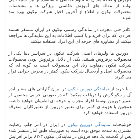
توانند از مقاله های آموزش عکاسی، ویژگی ها و مشخصات
محصولات نیکون و اطلاع از آخرین اخبار شرکت نیکون بهره مند
شوند.
کادر فنی مجرب در نماندگی رسمی نیکون در ایران مستقر هستند
افرادی که برای خرید و یا کسب اطلاعات به این نمایندگی ها مراجعه
میکنند از مشاوره های حرفه ای این افراد استفاده میکنند.
دوربین ها ولنزهای اصلی شرکت نیکون در سراسر دنیا یکی از
محصولات پرفروش هستند. یکی از دلایل پرفروش بودن محصولات
شرکت نیکون ،مقاوت زیاد این محصولات است به گونه ای که
محصولات اصل و اُریجینال شرکت نیکون کمتر در معرض خرابی قرار
می گیرند.
با خرید از
نمایندگی دوربین نیکون
در ایران گارانتی های معتبر ایده
آل و نیکونگرش را دریافت میکنید؛ که در صورتی خرابی محصول از
تعمیر دوربین توسط افراد مجرب و حرفه ای اطمینان خواهید داشت
همچنین با هزینه ی کمتر برای تعمیر دوربین از تعمیرکاران متفرقه
دوربین استفاده خواهید کرد.
خوشبختانه
نمایندگی دوربین نیکون
در ایران در امر جلب رضایت
مشتری به شدت موفق بوده است به صورتیکه طبق آمار منتشر شده
پس از گذشت یک دهه فروش در نمایندگی نیکون ۸۲/۳ برابر افزایش