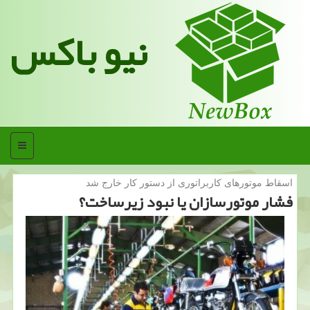
نیو باکس
منو
اسقاط موتورهای كاربراتوری از دستور كار خارج شد
فشار موتورسازان یا نبود زیرساخت؟