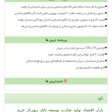
شروع به کار ستاد ساماندهی لکه های صنعتی تهران برای پشتیبانی از تولید
دستور پزشکیان در رابطه با طلب ۴ میلیارد یورویی تامین کنندگان کالاهای اساسی
قیمت گذاری دستوری، خودرو را از کالای مصرفی به ابزار سوداگری تبدیل نموده
حذف سقف ۱۸، ۵ میلیون دلاری استانی برای واردات کالاهای اساسی از مرزها
پربحث ترین ها
افزایش 70 تا 100 درصدی اجاره بها در تهران
گوشت ۴ هزار تومانی این گونه میلیونی قیمت خورد
سفارش استاندارد تهران به استفاده از محافظ های برق برای لوازم خانگی
فتح مقاومت کلیدی بورس
جدیدترین ها
تگها
بازار
اقتصاد
تولید
تجارت
توسعه
بانك
رپورتاژ
خرید