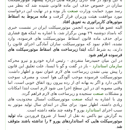
سازان در خصوص حذف این ماده قانونی شنیده شد كه بنظر می
رسد مورد حمایت وزارت
صنعت
باز بوده و در نهایت این درخواست
مورد موافقت هیئت وزیران قرار گرفت و
ماده مربوط به اسقاط
موتورهای كاربراتوری به تعویق افتاد
.
البته عضو هیأت مدیره انجمن موتورسیكلت ایران در نشست خبری
كه بامداد دوشنبه ۲۹ بهمن برگزار شد، با اشاره به اینكه هیچ فشاری
برای حذف ماده قانون اسقاط موتورسیكلت های فرسوده، وارد
نشده، اعلام نمود كه موتورسیكلت سازان آمادگی اجرای قانون را
دارند، به شرط آنكه
ابتدا زیرساخت های اسقاط موتورسیكلت های
فرسوده فراهم شود
.
در این میان حمیدرضا منفردی - رئیس اداره خودرو و نیرو محركه
سازمان
استاندارد
– باز در گفت و گو با ایسنا، علت تعلیق این قانون
را پیش بینی نشدن زیرساخت های لازم عنوان نمود و اظهار داشت:
موتورسیكلت فرسوده موجب آلودگی هوا است و مصرف سوخت
بالایی دارد و اگر به بهانه ای از رده بیرون رود اتفاق خوبی است، اما
وقتی مصوبه ای در این سطح اجرا می شود لازم است ابتدا امكانات
و مشكلات
صنعت
سنجیده و زیرساخت های لازم فراهم گردد.
وی با اشاره به اینكه
صنعت
موتورسیكلت امسال محدودیت های
زیادی داشته، اظهار نمود: برای مثال در ابتدای سال تولید موتور به
سبب اجرای
استاندارد
یورو ۴ وقفه چند ماهه داشته است.
به گزارش نیو باكس به نقل از ایسنا از شروع فروردین ماه
تولید
موتورسیكلت هایی كه استانداردهای یورو ۴ را نداشته باشند متوقف
شد
.