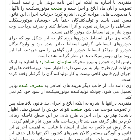
منفردی با اشاره به اینكه این آئین نامه دولتی باز از نیمه امسال
تصویب و آبان ماه ابلاغ و اجرا شده و
صنعت
موتورسیكلت را ناگهان
با محدودیت هایی مواجه كرده، اشاره كرد: جزئیات اجرای این قانون
معین نمی باشد و تولیدكنندگان حتماً باید خودشان موتورسیكلت
اسقاطی را خریداری نموده و آنرا اسقاط كنند و صرف پرداخت وجه
مورد نیاز برای اسقاط یك موتور كافی نیست.
بگفته وی برای اسقاط خودروها روند كار به این شكل بود كه برای
خودروهای اسقاطی گواهی اسقاط صادر شده بود و واردكنندگان
خودرو از مراكز اسقاط خودرو این گواهی را می خریدند، اما این
روند برای موتورسیكلت ها در نظر گرفته نشده است.
رئیس اداره خودرو و نیرو محركه
سازمان
استاندارد
با اشاره به اینكه
جزئیات این طرح نیاز به بررسی دارد، اظهار نمود: زیرساخت ها برای
اجرای این قانون كافی نیست و كار تولیدكنندگان را گرفتار وقفه كرده
است.
وی ادامه داد: از جانب دیگر هزینه های اضافی به
مصرف كننده
نهایی
تحمیل می شود؛ چونكه تولیدكننده موتورسیكلت از سود خود كم نمی
كند.
منفردی درانتها با اشاره به اینكه ابلاغ و اجرای یك قانون بلافاصله پس
از تصویب موجب می شود
صنعت
نتواند خودش را تطبیق دهد، اظهار
داشت: بهتر بود برای اجرای طرح هایی در این سطح فاصله زمانی
لازم در نظر گرفته می شد تا زیرساخت های مورد نیاز فراهم گردد.
به گزارش نیو باكس به نقل از ایسنا، با عنایت به اهمیت اجرای این
قانون و آلودگی مستمر كالان شهرهای كشور، اگر تنها دلیل حذف این
قانون نبود زیرساخت های مورد نیاز است، مسئولان مربوطه باید با