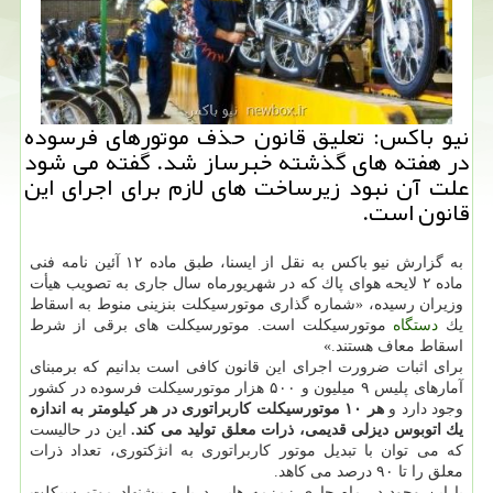
نیو باكس: تعلیق قانون حذف موتورهای فرسوده
در هفته های گذشته خبرساز شد. گفته می شود
علت آن نبود زیرساخت های لازم برای اجرای این
قانون است.
به گزارش نیو باكس به نقل از ایسنا، طبق ماده ۱۲ آئین نامه فنی
ماده ۲ لایحه هوای پاك كه در شهریورماه سال جاری به تصویب هیأت
وزیران رسیده، «شماره گذاری موتورسیكلت بنزینی منوط به اسقاط
یك
دستگاه
موتورسیكلت است. موتورسیكلت های برقی از شرط
اسقاط معاف هستند.»
برای اثبات ضرورت اجرای این قانون كافی است بدانیم كه برمبنای
آمارهای پلیس ۹ میلیون و ۵۰۰ هزار موتورسیكلت فرسوده در كشور
وجود دارد و
هر ۱۰ موتورسیكلت كاربراتوری در هر كیلومتر به اندازه
یك اتوبوس دیزلی قدیمی، ذرات معلق تولید می كند.
این در حالیست
كه می توان با تبدیل موتور كاربراتوری به انژكتوری، تعداد ذرات
معلق را تا ۹۰ درصد می كاهد.
با این وجود در ماه جاری زمزمه هایی درباره پیشنهاد موتورسیكلت