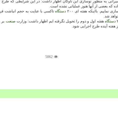
یرانی به منظور نوسازی این ناوگان اظهار داشت: در این شرایطی كه طرح ن
ده كه بعضی از آنها هنوز عملیاتی نشده است.
ی نماییم. بااینكه هفته ای ۲۰۰
دستگاه
تاكسی با عنایت به حجم انباشت فرس
واهد شد.
دستگاه
هفته اول و دوم را تحویل نگرفته ایم اظهار داشت: وزارت
صنعت
بر ط
 هفته آینده طرح اجرایی شود.
5062