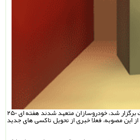
نیو باكس: در۳۴ امین جلسه كارگروه ملی كاهش آلودگی هوا كه در ۱۲ دی ماه سال ۹۷ در سازمان محیط زیست برگزار شد، خودروسازان متعهد شدند هفته ای ۲۵۰
ز این مصوبه، فعلا خبری از تحویل تاكسی های جدید