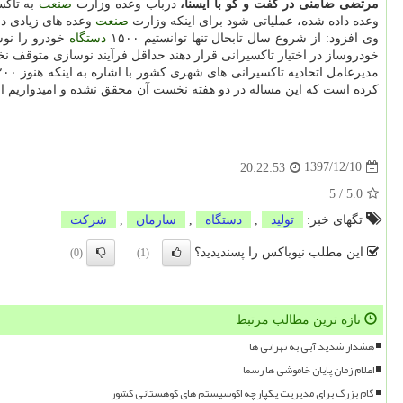
مرتضی ضامنی در گفت و گو با ایسنا،
درباب وعده وزارت
صنعت
به تاكس
وعده داده شده، عملیاتی شود برای اینكه وزارت
صنعت
وعده های زیادی دا
وی افزود: از شروع سال تابحال تنها توانستیم ۱۵۰۰
دستگاه
خودرو را نوساز
خودروساز در اختیار تاكسیرانی قرار دهند حداقل فرآیند نوسازی متوقف نخ
مدیرعامل اتحادیه تاكسیرانی های شهری كشور با اشاره به اینكه هنوز ۲۰۰
كرده است كه این مساله در دو هفته نخست آن محقق نشده و امیدواریم از
1397/12/10
20:22:53
5
/
5.0
تگهای خبر:
تولید
,
دستگاه
,
سازمان
,
شركت
این مطلب نیوباکس را پسندیدید؟
(0)
(1)
تازه ترین مطالب مرتبط
هشدار شدید آبی به تهرانی ها
اعلام زمان پایان خاموشی ها رسما
گام بزرگ برای مدیریت یکپارچه اکوسیستم های کوهستانی کشور