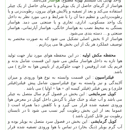
واحد نهایی یک سیستم تهویه مطبوع،
هواساز
می‌باشد.
هواساز از گرمای حاصل از یک بویلر و یا سرمای حاصل از یک چیلر
استفاده می‌کند و بعد از تصفیه و پالایش هوای بیرون، رطوبت‌زنی و یا
رطوبت‌زدایی و تنظیم دما آن را با شرایط و دبی مورد نظر به داخل
یک واحد مسکونی، اداری، تجاری و یا صنعتی می دمد. هواساز
بستگی به محیط نصب به هواساز خانگی، هواساز آپارتمانی، هواساز
صنعتی و.... دسته بندی می‌شود.
هواساز از 6 بخش اصلی تشکیل می شود که به صورت مختصر به
توصیف عملکرد هر یک از این بخش ها می پردازیم .
محفظه مکش اولیه
: در این محفظه هوای مورد نیاز جهت تولید
هوا تازه به داخل هواساز مکش می شود این قسمت شامل بدنه و
فریم یک عدد اروفیس ( جهت جلوگیری از بایپس هوا به خارج ) می
باشد.
فیلتراسیون
: این قسمت وابسته به نوع هوا ورودی و میزان
آلایندگی و نیز وابسته به نوع فیلتراسیون شامل پیش فیلتر(فیلتر
فلزی) و پس فیلتر (فیلتر کیسه ای + هپا + اولپا ) می باشد .
کویل سرمایشی
: این بخش در فصول گرم سال متصل به چیلر
می باشد و آب چیلد و خنک چیلر با گردش داخل کویل در معرض هوا
ورودی تصفیه شده قرار می گیرد و با کاهش دما همراه است (
عموما بعد از این بخش رطوبت گیر نسب می شود تا در تابستان
رطوبت نیز قابل کنترل باشد )
کویل گرمایشی
: این بخش در فصول سرد متصل به بویلر بوده و
آب گرم بویلر (دیگ بخار) در تماس با هوا ورودی تصفیه شده قرار