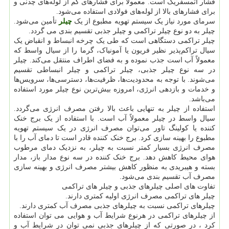
فشار اتمسفریک است. معمولاً برای فشارهای کم از لوله‌های چدنی و
برای فشارهای بالا از لوله‌های فولادی استفاده می‌شود.
سرمای مورد نیاز یک سیستم تهویه مطبوع از یک
چیلر
تأمین می‌شود.
چیلر به دو نوع چیلر تراکمی و چیلر جذبی تقسیم بندی می گردد.
چیلر تراکمی دستگاهی است که طی یک چرخه انبساط و انقباض یک
سیال تراکم‌پذیر نظیر فریون یا آمونیاک، گرما را از سیال واسط که
معمولاً آب است جذب نموده و به فضای اطراف منتقل می‌کند. چیلر
در سه نوع چیلر جذبی، چیلر تراکمی و چیلر انبساطی تقسیم
می‌شوند. با توجه به محدودیت‌ها، ظرفیت‌ها، دسترسی‌ها، سرویس‌ها
و خدمات و بازدهی انرژی، امروزه بیش‌ترین نوع چیلر مورد استفاده
می‌باشد.
استفاده از چیلر به تنهایی باعث بالا رفتن مصرف انرژی می‌گردد.
سیال واسط در چیلر معمولاً آب است. با استفاده از یک برج خنک
کننده یا کولینگ تاور می‌توان مصرف انرژی در یک سیستم تهویه
مطبوع را بهینه سازی کرد. برج خنک کننده قادر است تا دمای آب را با
مصرف انرژی بسیار کمتر نسبت به چیلر، به نزدیک دمای مرطوب
هوای محیط کاهش دهد. برج خنک کننده در سه نوع مدار باز، مدار
بسته و هیبریدی به منظور کاهش بیشتر مصرف انرژی و بهینه سازی
مصرف آب تقسیم بندی می‌شود.
تفاوت های اصلی چیلرهای جذبی و چیلر های تراکمی
چیلر های تراکمی مصرف انرژی اولیه کمتری دارند.
چیلرهای تراکمی نسبت به چیلرهای جذبی مصرف آب کمتری دارند.
از چیلرهای تراکمی در هرنوع شرایط آب و هوایی می توان استفاده
کرد ، در صورتی که از چیلرهای جذبی نمی توان در شرایط آب و