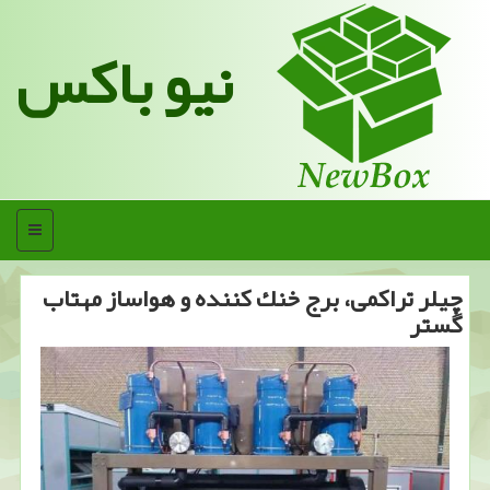
نیو باکس
منو
چیلر تراكمی، برج خنك كننده و هواساز مهتاب
گستر