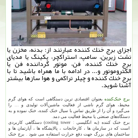
اجزای برج خنك كننده عبارتند از: بدنه، مخزن یا
تشت زیرین، سامپ، استراكچر، پكینگ یا مدیای
برج خنك كننده، فن، موتور گرداننده فن یا
الكتروموتور و... در ادامه با ما همراه باشید تا با
برج خنك كننده و چیلر تراكمی و هوا سازها بیشتر
آشنا شوید.
برج خنک‌کننده
بعنوان اقتصادی ترین دستگاهی است که هوای گرم
محیط، هوای گرم ناشی از فعالیت ماشین‌آلات تولیدی و … را
می‌گیرد و آن را از طریق تماس با سیال خنک کننده، خنک نموده و به
دستگاه‌های صنعتی یا محیط فعالیت می دمد.
برج خنک کننده (به انگلیسی : cooling tower) دستگاهی کاربردی
است که در سازمان ها ، کارخانجات ، پالایشگاه ها ، آپارتمان ها و
ساختمان های بزرگ جهت دفع حرارت استفاده می شود . برج خنک