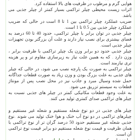
هوایی گرم و مرطوب در ظرفیت های بالا استفاده کرد.
اثرات زیست محیطی چیلر تراکمی بسیار کمتر از چیلر جذبی می
باشد.
ضریب عملکرد چیلر تراکمی بین 1 تا 8 است در حالی که ضریب
عملکرد چیلر جذبی بین 0.5 تا 1 است.
چیلر جذبی در توان برابر با چیلر تراکمی، حدود 40 تا 60 درصد به
فضای بیشتری برای نصب نیاز دارند و علت آن بزرگتر بودن تجهیزات
چیلر جذبی است.
چیلر جذبی حدود دو برابر وزن یک چیلر تراکمی با ظرفیت برابر ،
وزن دارد . که به همین علت نیاز به زیرسازی مقاوم تر و پر هزینه
تری نیازمند است.
چیلر تراکمی به صورت یک پارچه نصب می شود، در حالی که چیلر
های جذبی به علت بزرگ بودن و وزن زیاد به صورت قطعات جداگانه
حمل شده وسیال مبرد و جاذب نیز در محل نصب پس از مونتاژ
قطعات به سیستم تزریق می شود.
به علت وجود قطعات مکانیکی کمتر در چیلر های جذبی نسبت به
چیلر های تراکمی صدای کمتری تولید می کنند.
چیلر های جذبی در دو نوع شعله مستقیم و شعله غیر مستقیم و
چیلرهای تراکمی در دو نوع آب خنک و هوا خنک تولید می شوند .نوع
جذبی شعله غیر مستقیم حدود 50 درصد گران تر از نوع تراکمی با
همان ظرفیت و قیمت نوع شعله مستقیم دو برابر قیمت نوع تراکمی
آن است.