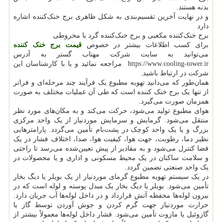
بدنه هستند.
و در نهایت آخرین تقسیم‌بندی به شکل ظاهری برج خنک‌کننده اشاره
دارد
برج خنک‌کننده مکعبی و برج خنک‌کننده گرد یا مخروطی
برای کسب اطلاعات بیشتر در خصوص
قیمت برج خنک کننده
می‌توانید به سایت شرکت مهتاب گستر به آدرس
https://www.cooling-tower.ir مراجعه نمائید و یا با کارشناسان این
شرکت در ارتباط باشید.
همان‌طور که می‌دانید تهویه مطبوع یک فرآیند چند مرحله‌ای و فراتر
از تنها یک برج خنک کننده است که طی آن عملیات مختلف به صورت
همزمان صورت می‌گیرد.
هوای مطبوع تولید می‌شود، حرکت می‌کند و به مکان‌های مورد نظر
منتقل می‌شود. گرمایش و سرمایش موردنیاز از یک واحد مرکزی
بزرگ و یا یک واحد کوچک در پشت‌بام تأمین می‌گردد. پارامترهایی
نظیر دما، رطوبت، جهت هوا، کیفیت هوا، صدا، اختلاف فشار در یک
فضا کنترل می‌شود و به مقادیر از پیش تعیین‌شده می‌رسد تا راحتی
و سلامت ساکنان در یک محیط مسکونی و اداری و یا محصولات در
یک واحد صنعتی تضمین گردد.
در یک سیستم تهویه مطبوع گرمای موردنیاز از یک بویلر یا دیگ بخار
تأمین می‌شود. بویلر یا دیگ بخار یک مبدل پوسته و لوله است که در
بیرون لوله‌ها محفظه آتش قرارداد و در داخل لوله‌ها آب جریان دارد.
حرارت موردنیاز جهت گرم کردن و جوش آوردن توسط گاز یا
گازوئیل یا مازوت تأمین می‌شود. فشار داخل لوله‌ها معمولاً بیشتر از