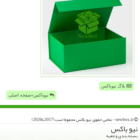
بلاگ نیوباکس
نیوباکس»صفحه اصلی
newbox.ir - تمامی حقوق نیو باكس محفوظ است (2017تا2026)
نیو باكس
بسته بندی و جعبه