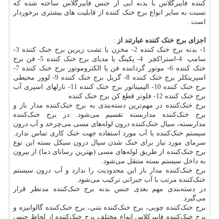
کننده فایبرگلاس با بدنه ایی از جنس فایبرگلاس ساخته شده که
نسبت به سایر انواع برج خنک کننده از قابلیت های بیشتری برخوردار
است .
اجزای برج خنک کننده عبارتند از
:
1- بدنه برج خنک کننده 2- مخزن یا تشت زیرین برج خنک کننده 3-
سامپ 4-استراکچر 4- پکینگ یا مدیای برج خنک کننده 5- فن برج
خنک کننده 6- موتور گرداننده فن یا الکتروموتور برج خنک کننده 7-
اسپرینکلر برج خنک کننده 8- گریل برج خنک کننده 9- لوور محیطی
برج خنک کننده 10- الیمیناتور برج خنک کننده 11- نازلهای اسپری آب
برج خنک کننده 12- فلوتر قطع کن برج خنک کننده
برج خنک‌کننده در مهم‌ترین دسته‌بندی به برج خنک‌کننده مدار باز و
برج خنک‌کننده مداربسته تقسیم می‌شود. در برج خنک‌کننده
مداربسته، سیال خنک‌کننده درون لوله‌های مسی می‌چرخد و آب درون
سیستم خنک‌کننده با آب مورد استفاده جهت خنک کاری تماس ندارد.
سرمای مورد نیاز برای خنک شدن سیال درون سیکل بسته این نوع
برج خنک‌کننده از طریق لوله‌های مسی (بهترین رسانای دما) از بیرون
به داخل سیستم بسته منتقل می‌شود.
برج خنک‌کننده مدار باز این محدودیت را ندارد و آب درون سیستم
خنک‌کننده مرتب با آب جبرانی ترکیب می‌شود.
در دسته‌بندی مهم بعدی جنس بدنه برج خنک‌کننده مدنظر قرار
می‌گیرد.
برج خنک‌کننده چوبی، برج خنک‌کننده بتنی، برج خنک‌کننده گالوانیزه و
برج خنک‌کننده فایبرکلاس انواع مختلف برج خنک‌کننده از لحاظ جنس