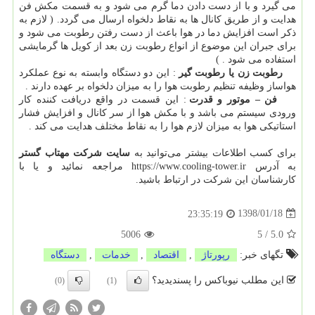
می گیرد و با از دست دادن دما گرم می شود و به قسمت مکش فن
هدایت و از طریق کانال ها به نقاط دلخواه ارسال می گردد. ( لازم به
ذکر است افزایش دما در هوا باعث از دست رفتن رطوبت می شود و
برای جبران این موضوع از انواع رطوبت زن بعد از کویل ها گرمایشی
استفاده می شود . )
رطوبت زن یا رطوبت گیر
: این دو دستگاه وابسته به نوع عملکرد
هواساز وظیفه تنظیم رطوبت هوا را به میزان دلخواه بر عهده دارند .
فن – موتور و قدرت
: این قسمت در واقع دریافت کننده کار
ورودی سیستم می باشد و با مکش هوا از سر کانال و افزایش فشار
استاتیکی هوا به میزان لازم هوا را به نقاط مختلف هدایت می کند .
برای کسب اطلاعات بیشتر می‌توانید به
سایت شرکت مهتاب گستر
به آدرس https://www.cooling-tower.ir مراجعه نمائید و یا با
کارشناسان این شرکت در ارتباط باشید.
1398/01/18
23:35:19
5006
5
/
5.0
تگهای خبر:
رپورتاژ
,
اقتصاد
,
خدمات
,
دستگاه
این مطلب نیوباکس را پسندیدید؟
(0)
(1)