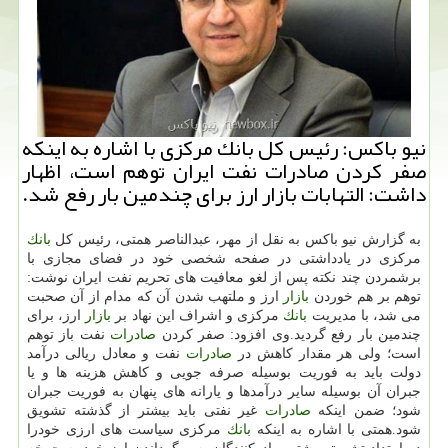
نیو باكس: رئیس كل بانك مركزی با اشاره به اینكه
صفر كردن صادرات نفت ایران توهم است، اظهار
داشت: التهابات بازار ارز برای چندمین بار رفع شد.
به گزارش نیو باكس به نقل از مهر، عبدالناصر همتی، رئیس كل
بانك
مركزی در یادداشتی در صفحه شخصی خود در فضای مجازی با
برشمردن چند نكته پس از لغو معافیت های تحریم نفت ایران نوشت:
توهم بر هم خوردن
بازار
ارز و ملتهب شدن آن كه مدام از آن صحبت
می شد، با مدیریت
بانك
مركزی و اشراف این نهاد بر
بازار
ارز، برای
چندمین بار رفع گردید.وی افزود: صفر كردن
صادرات
نفت باز توهم
است؛ ولی هر مقدار كاهش در
صادرات
نفت و معادل ریالی درآمد
دولت باید به فوریت بوسیله صرفه جویی و كاهش هزینه ها و یا
جبران آن بوسیله سایر درآمدها و یارانه های پنهان به فوریت جبران
شود؛ ضمن اینكه
صادرات
غیر نفتی باید بیشتر از گذشته تشویق
شود.همتی با اشاره به اینكه
بانك
مركزی سیاست های ارزی خودرا