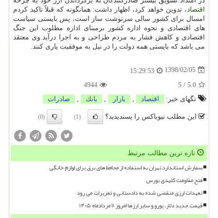
در امتداد تشویق بیشتر صادركنندگان به برگرداندن ارز خود به چرخه
اقتصاد
، تدوین خواهد كرد، اظهار داشت: همانگونه كه قبلاً تاكید كردم
امسال برای كشور سالی سرنوشت ساز است، پس بایستی سیاست
های اقتصادی و نحوه اداره كشور برمبنای اداره مطلوب این جنگ
اقتصادی و كاهش فشار به مردم طراحی و به اجرا درآید.وی معتقد
می باشد كه بایستی همه دولت را در نیل به موفقیت یاری كنند.
1398/02/05
15:29:53
4944
5
/
5.0
تگهای خبر:
اقتصاد
,
بازار
,
بانك
,
صادرات
این مطلب نیوباکس را پسندیدید؟
(0)
(1)
تازه ترین مطالب مرتبط
سفارش استاندارد تهران به استفاده از محافظ های برق برای لوازم خانگی
فتح مقاومت کلیدی بورس
تعهدات ارزی منقضی شده به دادستانی و تعزیرات می رود
قیمت جدید دلار، یورو و سایر ارزها امروز ۱۱ مردادماه ۱۴۰۵