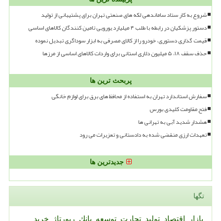
شروع به کار ستاد ساماندهی لکه های صنعتی تهران برای پشتیبانی از تولید
دستور پزشکیان در رابطه با طلب ۴ میلیارد یورویی تامین کنندگان کالاهای اساسی
قیمت گذاری دستوری، خودرو را از کالای مصرفی به ابزار سوداگری تبدیل نموده
حذف سقف ۱۸، ۵ میلیون دلاری استانی برای واردات کالاهای اساسی از مرزها
پربحث ترین ها
سفارش استاندارد تهران به استفاده از محافظ های برق برای لوازم خانگی
فتح مقاومت کلیدی بورس
هشدار شدید آبی به تهرانی ها
تعهدات ارزی منقضی شده به دادستانی و تعزیرات می رود
جدیدترین ها
تگها
بازار
اقتصاد
تولید
تجارت
توسعه
بانك
رپورتاژ
خرید