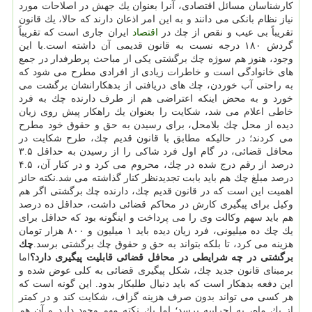
كارشناسان مسائل اقتصادی، آنرا بعنوان یك جهش در اصلاحات مورد
نیاز نظام بانكی می دانند و به این امر اذعان دارند كه حالا، یك قانون
تقریباً بی عیب و نقص از چك در
اقتصاد
ایران جاری است كه تقریباً
گردش ۱۸۰ درجه نسبت به قانون قدیمی آن داشته است.با این
وجود، هنوز هم سوژه چك برگشتی یكی از مباحث پرطرفدار در جمع
های خانوادگی است و خاطرات زیادی از افرادی مطرح می شود كه
به راحتی آب خوردن، چك های دریافتی از بدهكارانشان برگشت می
خورد و به محض اینكه اعتراضی هم از طرف دارنده چك به فرد
خاطی اعلام می شد، شكایت را بعنوان یك راهكار پیش روی زیان
دیده از محل چك بلامحل، برای رسیدن به حق و حقوق خود مطرح
می كردند؛ در حالیكه مطابق با قانون قدیم چك، طرح شكایت در
محافل قضائی، در گام اول فرد شاكی را از رسیدن به حداقل ۳.۵
درصد از رقم درج شده در چك، محروم می كرد و در كنار آن، ۴.۵
درصد مبلغ چك هم باید بابت تجدیدنظر كنار گذاشته می شد.نكته حائز
اهمیت این است كه در قانون قدیم چك، دارنده چك برگشتی اگر هم
وكیل برای پیگیری كارش در محاكم قضائی داشت، حداقل ده درصد
هم باید سهم وكالت وی را می پرداخت و اینگونه بود كه حداقل برای
یك چك ده میلیونی، فرد زیان دیده باید ۱ میلیون و ۸۰۰ هزار تومان
هزینه می كرد، تا بلكه بتواند به حق و حقوق چك برگشتی برسد.
چك
برگشتی در چه شرایطی در محافل قضائی قابلیت پیگیری دارد؟
اما
برمبنای قانون جدید چك، شكل پیگیری قضائی به كلی عوض شده و
این دفعه بدهكار است كه باید دنبال طلبكار بدود. این گونه است كه
هر كسی می تواند بدون صرف هزینه گزاف، شكایت كند و در كمتر
از یك ماه، به اجراییه برسد؛ اما یك نكته مهم وجود دارد و آن هم