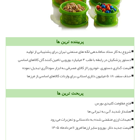
پربیننده ترین ها
شروع به کار ستاد ساماندهی لکه های صنعتی تهران برای پشتیبانی از تولید
دستور پزشکیان در رابطه با طلب ۴ میلیارد یورویی تامین کنندگان کالاهای اساسی
قیمت گذاری دستوری، خودرو را از کالای مصرفی به ابزار سوداگری تبدیل نموده
حذف سقف ۱۸، ۵ میلیون دلاری استانی برای واردات کالاهای اساسی از مرزها
پربحث ترین ها
فتح مقاومت کلیدی بورس
هشدار شدید آبی به تهرانی ها
تعهدات ارزی منقضی شده به دادستانی و تعزیرات می رود
قیمت جدید دلار، یورو و سایر ارزها امروز ۱۱ مردادماه ۱۴۰۵