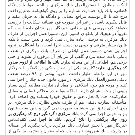
اینكه، مطابق با دستورالعمل
بانك
مركزی و البته ضوابط
دستگاه
قضائی، بانك باید حتما یك شماره را بر روی گواهینامه عدم پرداخت
درج كند تا كار بوسیله مراجع قضائی و دادگاه ها، به جریان بیفتد و
قابل پیگیری باشد، در غیر این صورت قوه قضائیه شكایت را بررسی
نخواهد كرد.بررسی های میدانی خبرنگار مهر نشان داده است كه
تقریباً در هیچیك از بانكهای كشور، این دستورالعمل اجرایی از طرف
بانك مركزی به درستی پیاده سازی نمی گردد و بدین سبب بااینكه
قانون بسیار مترقی و خوبی در دست اجرا است، اما اشكال در نحوه
اجرایی شدن دستورالعمل ابلاغی از طرف بانك مركزی در شعب
بانكی باعث شده مردم گاهی از مزایای آن برخوردار نشوند و حتی
برخی هم، اطلاعی از این مساله ندارند.
بانك ها اطلاعی از لزوم صدور
كد رهگیری ندارند!
كارمند یكی از شعب بانكی در گفتگو با خبرنگار
مهر در این رابطه اظهار داشت: تقریباً بیشتر از ۹۹ درصد شعب
بانكی دستورالعمل بانك مركزی در مورد قانون جدید چك را اجرا نمی
كنند و مردم هم چون اطلاعی از مفاد آن ندارند، مطالبه گری بسیار
پایینی از باجه نشینان دارند تا بلكه بتوانند در محاكم قضائی و مقابل
صادركننده چك بلامحل، حق و حقوق خودرا بستانند.وی اضافه كرد:
متأسفانه نظارت دقیقی هم از طرف بخش نظارتی بانك مركزی بر
روی اجرای دقیق این بخشنامه صورت نمی گیرد و بدین سبب قانون
باز به خوبی اجرا نمی گردد.
بانك مركزی: گردنگیر درج كد رهگیری بر
روی چك برگشتی را ابلاغ كردیم، بانك ها اجرا نمی كنند!
تماس
خبرنگار مهر با بخش نظارتی بانك مركزی درباب پیگیری این مساله
در چارچوب یك شهروند، تنها به یك جمله بعنوان پاسخ رسید. یكی از