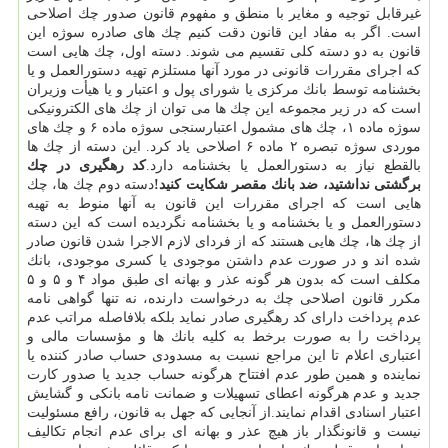
غیرقابل توجیه و مغایر با منطق و مفهوم قانون صدور چك اصلاحی
است. اگر به مفاد این قانون دقت كنیم چك های صادره سوژه این
قانون به دو دسته كلی تقسیم می شوند. دسته اول، چك هایی است
كه اجرای مقررات قانونی در مورد آنها مستلزم تهیه دستورالعمل و یا
بخشنامه توسط بانك مركزی یا شورای پول و اعتبار و یا هیأت وزیران
است كه در زیر مجموعه این چك ها می توان از چك های الكترونیكی
سوژه ماده ۱، چك های مشمول اعتبارسنجی سوژه ماده ۶ و چك های
موردی سوژه تبصره ۲ ماده ۶ اصلاحی یاد كرد. این دسته از چك ها
بالقطع نیاز به دستورالعمل یا بخشنامه دارد.
كد رهگیری در چك
برگشتی نداشتید، ضد بانك مقصر شكایت كنید!
دسته دوم چك ها، چك
هایی است كه اجرای مقررات این قانون به آنها منوط به تهیه
دستورالعمل و یا بخشنامه و یا بخشنامه نگردیده است كه این دسته
از چك ها، چك هایی هستند كه از فردای لازم الاجرا شدن قانون صادر
شده اند و در صورت عدم داشتن موجودی یا كسری موجودی، بانك
مكلف است كه بدون هر گونه عذر و بهانه ای طبق مواد ۴ و ۵ و ۵
مكرر قانون اصلاحی چك به درخواست دارنده، نه تنها گواهی نامه
عدم پرداخت دارای كد رهگیری صادر نماید بلكه بلافاصله مراتب عدم
پرداخت را به صورت برخط به كلیه بانك ها و مؤسسات مالی و
اعتباری اعلام تا این مراجع نسبت به مسدودی حساب صادر كننده یا
نماینده و همین طور عدم افتتاح هرگونه حساب جدید یا صدور كارت
جدید و عدم هرگونه اعطای تسهیلات و ضمانت نامه بانكی و گشایش
اعتبار اسنادی اقدام نمایند.از آنجایی كه جهل به قانون، رافع مسئولیت
نیست و قانونگذار باز هیچ عذر و بهانه ای برای عدم انجام تكالیف