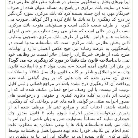
اپراتورهای بخش پاسخگویی مستقر در شماره تلفن های نظارتی درج
شده در سایت بانك مركزی در پاسخ به مساله عنوان شده از طرف
خبرنگار مهر، به این جمله بسنده كرد كه بانك مركزی سوژه گردنگیر
در درج كد رهگیری را به بانك ها ابلاغ كرده و اگر كوتاهی صورت می
گیرد، از طرف شعب بانكی است و مسئولیتی متوجه بانك مركزی
نیست.این در حالی است كه بنظر می رسد نظارت بر حسن اجرای
بخشنامه ها و قوانین ابلاغی از طرف بانك مركزی، همچون وظایف
ذاتی بخش نظارتی بانك مركزی است كه متأسفانه مدتها است در
پاسخگویی به عرصه رسانه نیز، هیچ عكس العملی ندارد و ابهامات
طرح شده از طرف خبرنگاران را چندان حائز اهمیت در وظایف خود
نمی داند.
اصلاحیه قانون چك دقیقاً در مورد كد رهگیری چه می گوید؟
در متن این قانون آمده است: «به سبب مواد ۴ و ۵ اصلاحیه قانون
چك به نحو اطلاق و ناظر بر كلیت قانون چك سال ۱۳۵۵ و اصلاحات
بعدی آن، مقرر شده كه چك هایی كه بر روی گواهی نامه عدم
پرداخت آن كد رهگیری درج نشده باشد در مراجع قضائی و ثبتی قابل
ترتیب اثر نیست. با این وصف مراجع قضائی مكلف شده اند كه از
ترتیب اثر دادن به كلیه دعاوی كیفری و حقوقی و درخواست های
صدور اجراییه مبتنی بر گواهی نامه های عدم پرداختی كه كد رهگیری
نداشته باشند، اجتناب كنند و مراجع ثبتی باز موظف شده اند از
پذیرش درخواست صدور اجراییه سوژه ماده ۲ قانون صدور چك
خودداری نمایند كه مسلماً مسئولیت ضرر و زیان ناشی از این امر با
بانك می باشد.»متأسفانه بانك ها با نوعی مصادره به مطلوب علت
عدم انجام این تكالیف خودرا عدم تهیه دستورالعمل و بخشنامه توسط
بانك مركزی اعلام نموده اند، در حالیكه این امر بنا به دلیلهای زیر