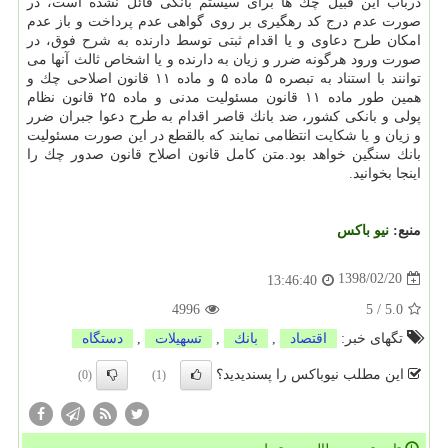
درباب این قبیل چك ها برای سیستم بانكی قائل نشده است، در
صورت عدم درج كد رهگیری بر روی گواهی عدم پرداخت و باز عدم
امكان طرح دعاوی و یا اقدام ثبتی توسط دارنده به شرح فوق، در
صورت ورود هرگونه ضرر و زیان به دارنده و یا اشخاص ثالث آنها می
توانند با استناد به تبصره ۵ ماده ۵ و ماده ۱۱ قانون اصلاحی چك و
همین طور ماده ۱۱ قانون مسئولیت مدنی و ماده ۲۵ قانون نظام
پولی و بانكی كشور، ضد بانك قاصر اقدام به طرح دعوا جبران ضرر
و زیان و یا شكایت انتظامی نمایند كه بالقطع در این صورت مسئولیت
بانك سنگین خواهد بود.متن كامل قانون اصلاح قانون صدور چك را
اینجا بخوانید.
منبع:
نیو باكس
1398/02/20
13:46:40
4996
5
/
5.0
تگهای خبر:
اقتصاد
,
بانك
,
تسهیلات
,
دستگاه
این مطلب نیوباکس را پسندیدید؟
(0)
(1)