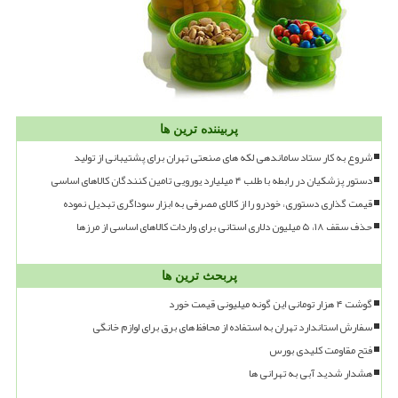
پربیننده ترین ها
شروع به کار ستاد ساماندهی لکه های صنعتی تهران برای پشتیبانی از تولید
دستور پزشکیان در رابطه با طلب ۴ میلیارد یورویی تامین کنندگان کالاهای اساسی
قیمت گذاری دستوری، خودرو را از کالای مصرفی به ابزار سوداگری تبدیل نموده
حذف سقف ۱۸، ۵ میلیون دلاری استانی برای واردات کالاهای اساسی از مرزها
پربحث ترین ها
گوشت ۴ هزار تومانی این گونه میلیونی قیمت خورد
سفارش استاندارد تهران به استفاده از محافظ های برق برای لوازم خانگی
فتح مقاومت کلیدی بورس
هشدار شدید آبی به تهرانی ها