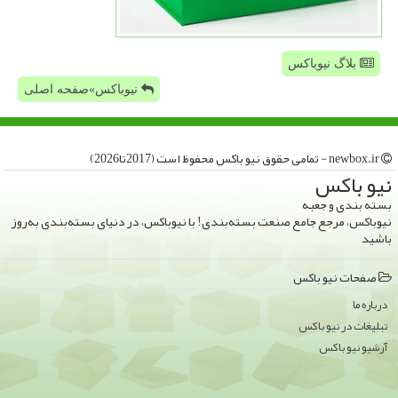
بلاگ نیوباکس
نیوباکس»صفحه اصلی
newbox.ir - تمامی حقوق نیو باكس محفوظ است (2017تا2026)
نیو باكس
بسته بندی و جعبه
نیوباکس، مرجع جامع صنعت بسته‌بندی! با نیوباکس، در دنیای بسته‌بندی به‌روز
باشید
صفحات نیو باكس
درباره ما
تبلیغات در نیو باكس
آرشیو نیو باكس