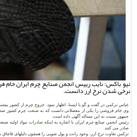
نیو باكس: نایب رییس انجمن صنایع چرم ایران خام فر
نرخی شدن نرخ ارز دانست.
عباس تركمن در گفت و گو با ایسنا، اظهار نمود: خروج چرم از كشور بیش
وی خام فروشی را یكی از معضلاتی دانست كه به
صنعت
چرم كشور صدما
جمهور نسبت به این مساله آگهی داده است.
رئیس انجمن صنایع چرم ایران با اشاره به اینكه
صادرات
مواد اولیه صنع
صادر می كنند.
تركمن تفاوت نرخ ارز، وجود رانت و پول شویی را همچون دلیلهای قاچاق 