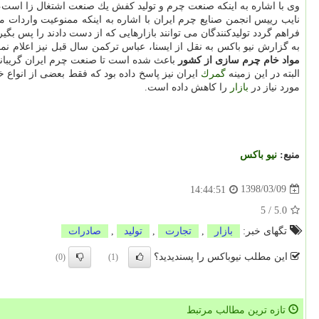
وی با اشاره به اینكه صنعت چرم و تولید كفش یك صنعت اشتغال زا است، از تولید سالیانه ۲۱۰ میلیون جفت كفش آگاهی داد كه حدود ۶۰ 
نایب رییس انجمن صنایع چرم ایران با اشاره به اینكه ممنوعیت وار
فراهم گردد تولیدكنندگان می توانند بازارهایی كه از دست دادند را پس بگیرن
به گزارش نیو باكس به نقل از ایسنا، عباس تركمن سال قبل نیز اعلام ن
مواد خام چرم سازی از كشور
باعث شده است تا صنعت چرم ایران گریبانگ
البته در این زمینه
گمرك
ایران نیز پاسخ داده بود كه فقط بعضی از انوا
مورد نیاز در
بازار
را كاهش داده است.
منبع:
نیو باكس
1398/03/09
14:44:51
5
/
5.0
تگهای خبر:
بازار
,
تجارت
,
تولید
,
صادرات
این مطلب نیوباکس را پسندیدید؟
(0)
(1)
تازه ترین مطالب مرتبط