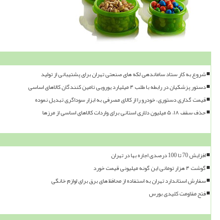
شروع به کار ستاد ساماندهی لکه های صنعتی تهران برای پشتیبانی از تولید
دستور پزشکیان در رابطه با طلب ۴ میلیارد یورویی تامین کنندگان کالاهای اساسی
قیمت گذاری دستوری، خودرو را از کالای مصرفی به ابزار سوداگری تبدیل نموده
حذف سقف ۱۸، ۵ میلیون دلاری استانی برای واردات کالاهای اساسی از مرزها
افزایش 70 تا 100 درصدی اجاره بها در تهران
گوشت ۴ هزار تومانی این گونه میلیونی قیمت خورد
سفارش استاندارد تهران به استفاده از محافظ های برق برای لوازم خانگی
فتح مقاومت کلیدی بورس