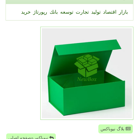
بازار
اقتصاد
تولید
تجارت
توسعه
بانك
رپورتاژ
خرید
بلاگ نیوباکس
نیوباکس»صفحه اصلی