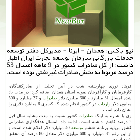
نیو باكس: همدان - ایرنا - مدیركل دفتر توسعه
خدمات بازرگانی سازمان توسعه تجارت ایران اظهار
داشت: از كل صادرات كشور در 9 ماهه امسال 53
درصد مربوط به بخش صادرات غیرنفتی بوده است.
فرهاد نوری چهارشنبه شب در آیین تجلیل از صادركنندگان،
كارفرمایان و كارآفرینان نمونه استان همدان اضافه كرد: در مدت یاد
شده امسال 31 میلیارد و 600 میلیون دلار
صادرات
و 37 میلیارد و 500
میلیون دلار
واردات
در كشور انجام شده كه كسری 6 میلیارد دلاری را
نشان داده است.
وی با اشاره به اینكه
صادرات
كشور نسبت به مدت مشابه سال قبل
2 درصد كاهش داشته است، ادامه داد: امسال هدفگذاری صادراتی
كشور برپایه برنامه ششم
توسعه
40 میلیارد دلار اعلام شده است و
از این رقم 31 میلیارد و 600 میلیون دلار معادل 80 درصد آن محقق
شده است.