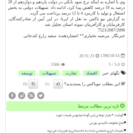
وی با اشاره به اینكه نرخ سود بانكی در دولت یازدهم و دوازدهم از 28
درصد به 18 درصد كاهش پیدا كرد، ادامه داد: تسهیلات دولتی به بخش
اشتغال و تولید با كارمزد 4 تا 12 درصد پرداخت می گردد.
به گزارش نیو باكس به نقل از ایرنا، در این آیین از صادركنندگان،
كارفرمایان و كارآفرینان نمونه استان تجلیل شد.
7523/2087/2090
خبرنگار: مرضیه بختیاری** انتشاردهنده: سعید زارع كندجانی
1396/10/14
20:31:23
5506
5
/
5.0
تگهای خبر:
اقتصاد
,
تجارت
,
تسهیلات
,
توسعه
این مطلب نیوباکس را پسندیدید؟
(0)
(1)
تازه ترین مطالب مرتبط
گوشت ۴ هزار تومانی این گونه میلیونی قیمت خورد
فتح مقاومت کلیدی بورس
تعهدات ارزی منقضی شده به دادستانی و تعزیرات می رود