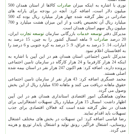
نوری با اشاره به اینكه میزان
صادرات
كالاها از استان همدان 500
میلیون دلار است، اضافه كرد: آنچه در بودجه برای یارانه های
صادراتی در نظر گرفته شده چهار هزار میلیارد ریال بوده كه 500
میلیارد ریال آن تخصیص یافت و از این میزان هشت میلیارد و 700
میلیون ریال سهم استان همدان است.
مدیركل دفتر
توسعه
خدمات
بازرگانی سازمان
توسعه
تجارت
ایران،
20 درصد
صادرات
9 ماهه امسال كشور را به چین، 15 درصد به
امارات، 14. 5 درصد به عراق، 9. 5 درصد به كره جنوبی و 6 درصد را
به افغانستان اعلام نمود.
مدیركل تامین اجتماعی استان همدان هم در این آیین با اشاره به
اینكه 24 هزار كارفرما و 24 هزار كارگاه در سازمان تامین اجتماعی
پرونده دارند، اضافه كرد: هم اكنون 247 هزار نفر در استان بیمه شده
اصلی هستند.
محمد عسگری اضافه كرد: 43 هزار نفر از سازمان تامین اجتماعی
حقوق ماهانه دریافت می كنند و ماهانه 650 میلیارد ریال از این بخش
وصول می گردد.
معاون هماهنگی امور اقتصادی استانداری همدان هم در این آیین
اظهار داشت: امسال 15 هزار میلیارد ریال تسهیلات اشتغالزایی برای
همدان در نظر گرفته شده است كه فعالان اقتصادی برای جذب
تسهیلات باید اقدام نمایند.
رضا قیاسی اضافه كرد: این تسهیلات در بخش های مختلف اشتغال
روستایی، اشتغال فراگیر، رونق تولید و اشتغال پایدار توزیع و هزینه
می گردد.