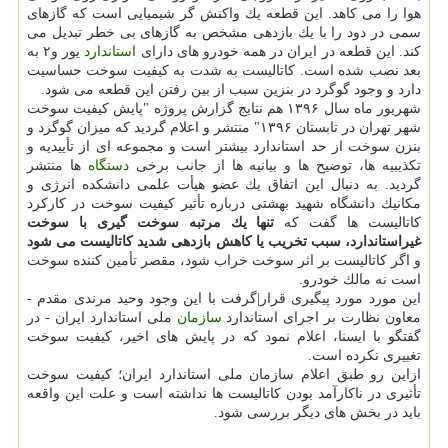
هوا را می كاهد. این قطعه یك واكنش گر شیمیایی است كه گازهای
سمی در دود را با یك بازدهی مشخص به گازهای بی خطر تبدیل می
كند. این قطعه در ایران در همه خودرو های دارای
استاندارد
یور و۲ به
بعد نصب شده است. كاتالیست به شدت به كیفیت سوخت حساسیت
دارد و وجود گوگرد در بنزین سبب از بین رفتن این قطعه می شود.
شهریور ماه سال ۱۳۹۶ هم نتایج گزارش پروژه "پایش كیفیت سوخت
شهر تهران در تابستان ۱۳۹۶" منتشر و اعلام گردید كه میزان گوگرد و
بنزن سوخت از حد استاندارد بیشتر است و مجموعه ای از تأییدیه و
تكذیبیه ها، توضیح ها و بیانیه ها از جانب برخی
دستگاه
ها منتشر
گردید. به دنبال این اتفاق یك عضو هیأت علمی دانشكده انرژی و
مكانیك دانشگاه شهید بهشتی درباره تأثیر كیفیت سوخت در كاركرد
كاتالیست ها گفت كه
تنها یك مرتبه سوخت گیری با سوخت
غیراستاندارد، سبب تخریب یا كاهش بازدهی شدید كاتالیست می شود
و اگر كاتالیست بر اثر سوخت خراب شود، مقصر تأمین كننده سوخت
است نه مالك خودرو.
این مورد مورد پیگیری قرار|گرفت با این وجود وحید مرندی مقدم -
معاون نظارت بر اجرای استاندارد
سازمان
ملی استاندارد ایران - در
گفتگو با ایسنا، اعلام نمود كه در پایش های اخیر، كیفیت سوخت
تغییری نكرده است.
ازاین رو طبق اعلام سازمان ملی استاندارد ایران؛ كیفیت سوخت
تأثیری در ناكارآمد بودن كاتالیست ها نداشته است و علت این واقعه
باید در بخش های دیگر بررسی شود.