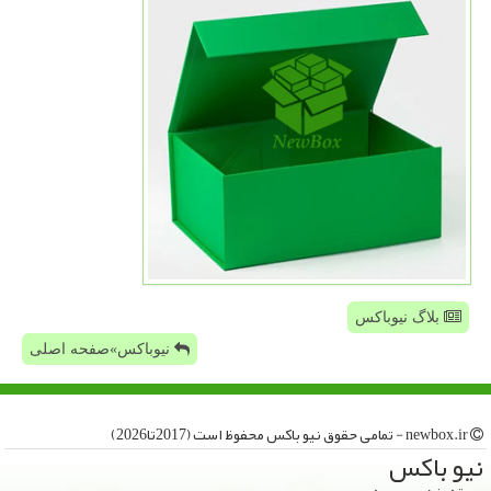
بلاگ نیوباکس
نیوباکس»صفحه اصلی
newbox.ir - تمامی حقوق نیو باكس محفوظ است (2017تا2026)
نیو باكس
بسته بندی و جعبه