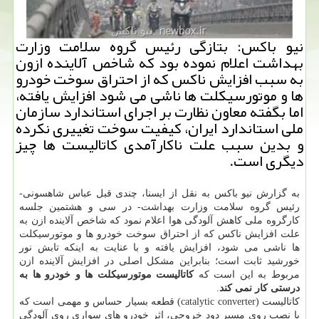
نیو باكس: بتازگی رئیس گروه سلامت وزارت
بهداشت اعلام نموده بود كه شاخص آلاینده ازون
به سبب افزایش ناكس كه از احتراق سوخت خودرو
ها و موتورسیكلت ها ناشی می شود افزایش یافته،
اما بگفته معاون نظارت بر اجرای استاندارد سازمان
ملی استاندارد ایران، كیفیت سوخت تغییری نكرده
و بدین سبب علت ناكارآمدی كاتالیست ها چیز
دیگری است.
به گزارش نیو باكس به نقل از ایسنا، چندی قبل عباس شاهسونی-
رئیس گروه سلامت وزارت بهداشت- در سی و هشتمین جلسه
كارگروه ملی كاهش آلودگی هوا اعلام نمود كه شاخص آلاینده ازن به
علت افزایش ناكس كه از احتراق سوخت خودرو ها و موتورسیكلت
ها ناشی می شود، افزایش یافته و با عنایت به اینكه تابش نور
خورشید ثابت است؛ بنابراین مشكل اصلی در افزایش آلاینده ازن
مربوط به این است كه
كاتالیست موتورسیكلت ها و خودرو ها به
درستی كار نمی كند
.
كاتالیست (catalytic converter) قطعه بسیار حساس و مهمی است كه
با نصب روی مسیر دود خروجی، اثر خودرو های سواری روی آلودگی