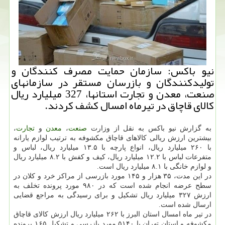
نیو باكس: سازمان حمایت مصرف كنندگان و
تولیدكنندگان و بازرسان مستقر در سازمانهای
صنعت، معدن و تجارت استانها، 327 میلیارد ریال
كالای قاچاق در تیرماه امسال كشف كردند.
به گزارش نیو باكس به نقل از وزارت
صنعت
،
معدن
و
تجارت
،
بیشترین ارزش ریالی كالاهای قاچاق مكشوفه به ترتیب لوازم یارانه
با ۲۶۰ میلیارد ریال، انواع پارچه با ۱۳.۵ میلیارد ریال، لباس و
متفرعات لباس با ۱۲.۲ میلیارد ریال، كیف و كفش با ۸.۲ میلیارد ریال
و لوازم خانگی با ۸.۱ میلیارد ریال است.
در این مدت، ۳۵ هزار و ۱۴۵ مورد بازرسی از مراكز خرد و كلان در
سطح عرضه انجام شده است كه در ۹۸۰ مورد پرونده تخلف به
ارزش ۳۲۷ میلیارد ریال تشكیل و برای رسیدگی به مراجع قضایی
ارسال شده است.
در تیر ماه امسال استان البرز با ۲۶۲ میلیارد ریال ارزش كالای قاچاق
مكشوفه و استان تهران با ۵۱۴۰ مورد بازرسی و تشكیل ۱۶۵ پرونده