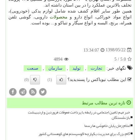
تخلف بالاترین عملكرد را در بین استان داشته اند.
همین طور سایر اقلام كشف شده شامل لوازم یدكی (خودرویی)،
انواع مواد خوراكی، انواع دارو و
محصولات
دارویی، گوشی تلفن
همراه، برنج، البسه و انواع سیگار و تنباكو و... بوده است.
1398/05/22
13:34:07
4894
5
/
5.0
تگهای خبر:
تجارت
,
تولید
,
سازمان
,
صنعت
این مطلب نیوباکس را پسندیدید؟
(0)
(1)
تازه ترین مطالب مرتبط
خبر مهم تامین اجتماعی در رابطه با پرداخت معوقات فروردین و اردیبهشت
بازنشستگان
اعلام زمان پایان خاموشی ها رسما
گام بزرگ برای مدیریت یکپارچه اکوسیستم های کوهستانی کشور