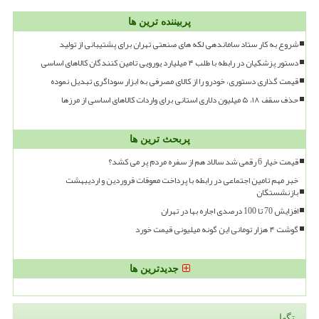
پربیننده ترین ها
شروع به کار ستاد ساماندهی لکه های صنعتی تهران برای پشتیبانی از تولید
دستور پزشکیان در رابطه با طلب ۴ میلیارد یورویی تامین کنندگان کالاهای اساسی
قیمت گذاری دستوری، خودرو را از کالای مصرفی به ابزار سوداگری تبدیل نموده
حذف سقف ۱۸، ۵ میلیون دلاری استانی برای واردات کالاهای اساسی از مرزها
پربحث ترین ها
قیمت خیار 6 رقمی شد سالاد هم از سفره مردم پر می کشد؟
خبر مهم تامین اجتماعی در رابطه با پرداخت معوقات فروردین و اردیبهشت
بازنشستگان
افزایش 70 تا 100 درصدی اجاره بها در تهران
گوشت ۴ هزار تومانی این گونه میلیونی قیمت خورد
جدیدترین ها
تگها