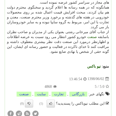
های مجاز در سراسر كشور عرضه نموده است.
همانگونه كه در همه رسانه ها اعلام گردید و سخنگوی محترم دولت
هم بیان كردند، مبحث افزایش قیمت اعمال شده بر روی محصولات
خودرویی در هفته های گذشته و برخورد وزیر محترم صنعت، معدن و
تجارت با این امر، مربوط به گروه سایپا نبوده و به سایر خودروسازان
باز می گردد.
از جناب آقای میرخانی رشتی بعنوان یكی از مدیران و صاحب نظران
باسابقه
صنعت
خودرو كشور انتظار می رود نسبت به عرضه اطلاعات
و اظهارنظر درمورد این صنعت دقت نظر بیشتری معطوف داشته و
مراقبت كنند تا خدای ناكرده در فعالیت و حضور رسانه ای ایشان، این
گونه حقی از شخص یا نهادی ضایع نشود.
منبع:
نیو باكس
1398/06/02
13:46:54
4868
5
/
5.0
تگهای خبر:
بازرگانی
,
تجارت
,
سایت
,
صنعت
این مطلب نیوباکس را پسندیدید؟
(0)
(1)