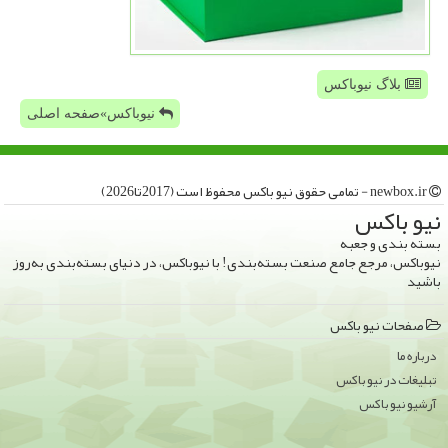
بلاگ نیوباکس
نیوباکس»صفحه اصلی
newbox.ir - تمامی حقوق نیو باكس محفوظ است (2017تا2026)
نیو باكس
بسته بندی و جعبه
نیوباکس، مرجع جامع صنعت بسته‌بندی! با نیوباکس، در دنیای بسته‌بندی به‌روز
باشید
صفحات نیو باكس
درباره ما
تبلیغات در نیو باكس
آرشیو نیو باكس