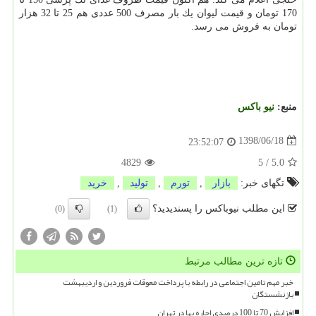
170 تومان و قیمت لیوان یك بار مصرف 500 عددی هم 25 تا 32 هزار
تومان به فروش می رسد.
منبع:
نیو باكس
1398/06/18
23:52:07
4829
5
/
5.0
تگهای خبر:
بازار
,
تورم
,
تولید
,
خرید
این مطلب نیوباکس را پسندیدید؟
(0)
(1)
تازه ترین مطالب مرتبط
خبر مهم تامین اجتماعی در رابطه با پرداخت معوقات فروردین و اردیبهشت
بازنشستگان
افزایش 70 تا 100 درصدی اجاره بها در تهران