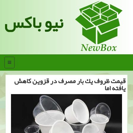
نیو باکس
منو
قیمت ظروف یك بار مصرف در قزوین كاهش
یافته اما