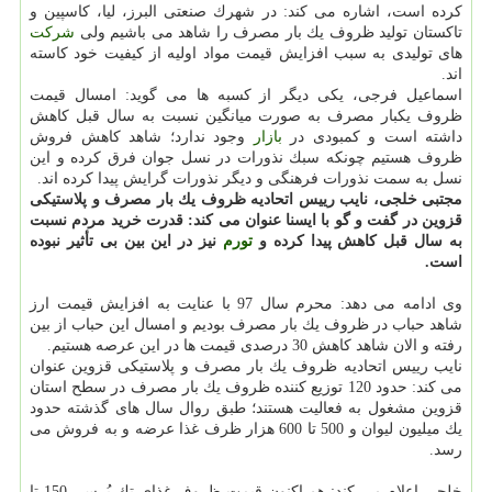
كرده است، اشاره می كند: در شهرك صنعتی البرز، لیا، كاسپین و
تاكستان تولید ظروف یك بار مصرف را شاهد می باشیم ولی
شركت
های تولیدی به سبب افزایش قیمت مواد اولیه از كیفیت خود كاسته
اند.
اسماعیل فرجی، یكی دیگر از كسبه ها می گوید: امسال قیمت
ظروف یكبار مصرف به صورت میانگین نسبت به سال قبل كاهش
داشته است و كمبودی در
بازار
وجود ندارد؛ شاهد كاهش فروش
ظروف هستیم چونكه سبك نذورات در نسل جوان فرق كرده و این
نسل به سمت نذورات فرهنگی و دیگر نذورات گرایش پیدا كرده اند.
مجتبی خلجی، نایب رییس اتحادیه ظروف یك بار مصرف و پلاستیكی
قزوین در گفت و گو با ایسنا عنوان می كند: قدرت خرید مردم نسبت
به سال قبل كاهش پیدا كرده و
تورم
نیز در این بین بی تأثیر نبوده
است.
وی ادامه می دهد: محرم سال 97 با عنایت به افزایش قیمت ارز
شاهد حباب در ظروف یك بار مصرف بودیم و امسال این حباب از بین
رفته و الان شاهد كاهش 30 درصدی قیمت ها در این عرصه هستیم.
نایب رییس اتحادیه ظروف یك بار مصرف و پلاستیكی قزوین عنوان
می كند: حدود 120 توزیع كننده ظروف یك بار مصرف در سطح استان
قزوین مشغول به فعالیت هستند؛ طبق روال سال های گذشته حدود
یك میلیون لیوان و 500 تا 600 هزار ظرف غذا عرضه و به فروش می
رسد.
خلجی اعلام می كند: هم اكنون قیمت ظروف غذای تك پُرسی 150 تا