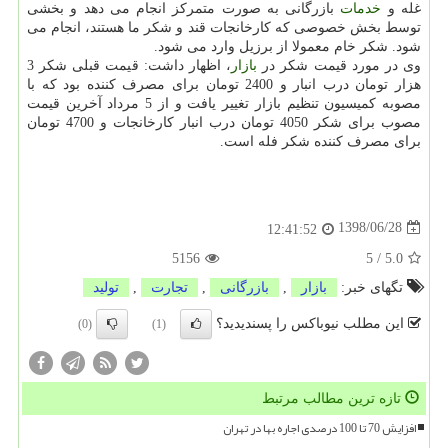
غله و
خدمات
بازرگانی به صورت متمركز انجام می دهد و بخشی
توسط بخش خصوصی كه كارخانجات قند و شكر ما هستند، انجام می
شود. شكر خام معمولا از برزیل وارد می شود.
وی در مورد قیمت شكر در
بازار
، اظهار داشت: قیمت قبلی شكر 3
هزار تومان درب انبار و 2400 تومان برای مصرف كننده بود كه با
مصوبه كمیسیون تنظیم بازار تغییر یافت و از 5 مرداد آخرین قیمت
مصوب برای شكر 4050 تومان درب انبار كارخانجات و 4700 تومان
برای مصرف كننده شكر فله است.
1398/06/28
12:41:52
5156
5
/
5.0
تگهای خبر:
بازار
,
بازرگانی
,
تجارت
,
تولید
این مطلب نیوباکس را پسندیدید؟
(0)
(1)
تازه ترین مطالب مرتبط
افزایش 70 تا 100 درصدی اجاره بها در تهران