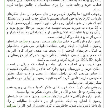
نیشكری بوده كه به علت بُعد مسافت و فاصله با منابع تامین و تولید
فعلی، خرید و جابه جایی آنرا برای متقاضیان با چالش مواجه كرده
است.
رجوعی افزود: ما پیگیری كردیم و در حال معرفی از محل شكرهای
وارداتی كارخانجات خود استان هستیم تا شكر جذب كنند و این مشكل
كوچك هم حل شود، ازاین رو به آن مفهوم كمبود نداریم، ضمن اینكه
تا 25 مرداد به صورت مرتب سهمیه های دولتی در حال توزیع بوده و
از آن زمان با عنایت به امكان تامین از منابع داخلی به شبكه بازار و
تامین از منابع داخلی واگذار شده است.
رئیس اداره بازرگانی داخلی
سازمان
صنعت، معدن و
تجارت
خراسان
رضوی با اشاره به اینكه وقتی مسافت طولانی می شود، متقاضیان
ما امكان خریدهای كوچك را از دست می دهند، عنوان كرد: افرادی
كه حجم های بالا می خواهند، امكان خرید متمركز از خوزستان را
دارند، 50 تا 100 تن خرید كرده و حمل می كنند.
وی افزود: برای اتحادیه قنادان، نبات و آبنبات كه جزئی تر است،
امكان خرید از خوزستان وجود ندارد كه حالا در حال پیگیری هستیم تا
از سایر منابعی كه در داخل استان از محل واردات شكر بخش
خصوصی داریم، تامین گردد كه به نتیجه رسیده و آنها را جهت تامین
شكر معرفی می نماییم.
رجوعی بیان كرد: بحث خرید قبلی شكر كه با مسائلی روبرو شده
بود، پیگیری و حل شد و الان در حال تحویل شكر به آنها هستند.
رئیس اداره بازرگانی داخلی سازمان
صنعت
، معدن و تجارت خراسان
رضوی با اشاره به اینكه بخشی از نیاز داخلی ما سالیانه از راه
واردات تامین می شود، خاطرنشان كرد: بخشی از این كار را
شركت