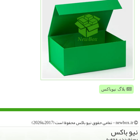
بلاگ نیوباکس
newbox.ir - تمامی حقوق نیو باكس محفوظ است (2017تا2026)
نیو باكس
بسته بندی و جعبه