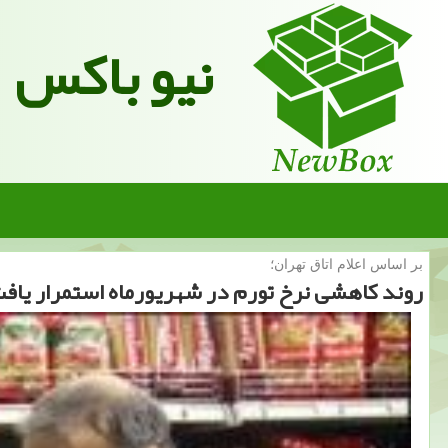
نیو باکس
بر اساس اعلام اتاق تهران؛
روند كاهشی نرخ تورم در شهریورماه استمرار یاف