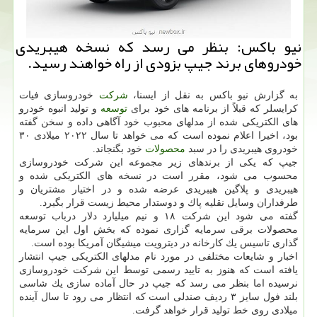
نیو باكس: بنظر می رسد كه نسخه هیبریدی
خودروهای برند جیپ بزودی از راه خواهند رسید.
به گزارش نیو باكس به نقل از ایسنا،
شركت
خودروسازی فیات
كرایسلر كه قبلاً از برنامه های خود برای
توسعه
و تولید انبوه خودرو
های الكتریكی شده از مدلهای محبوب خود آگاهی داده و سخن گفته
بود، اخیرا اعلام نموده است كه می خواهد تا سال ۲۰۲۲ میلادی ۳۰
خودروی هیبریدی را در سبد
محصولات
خود بگنجاند.
جیپ كه یكی از برندهای زیر مجموعه این شركت خودروسازی
محسوب می شود، مقرر است در نسخه های الكتریكی شده و
هیبریدی و پلاگین هیبریدی عرضه شده و در اختیار مشتریان و
طرفداران وسایل نقلیه پاك و دوستدار محیط زیست قرار بگیرد.
گفته می شود این شركت ۱۸ و نیم میلیارد دلار درباب توسعه
محصولات برقی سرمایه گزاری نموده كه بخش اول این سرمایه
گذاری تاسیس یك كارخانه در دیترویت میشیگان آمریكا بوده است.
اخبار و شایعات مختلفی در مورد نام مدلهای الكتریكی جیپ انتشار
یافته است كه هنوز به تایید رسمی توسط این شركت خودروسازی
نرسیده اما بنظر می رسد كه جیپ در حال آماده سازی یك شاسی
بلند فول سایز ۳ ردیف صندلی است كه انتظار می رود تا سال آینده
میلادی روی خط تولید قرار خواهد گرفت.