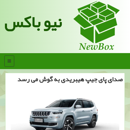
نیو باکس
منو
صدای پای جیپ هیبریدی به گوش می رسد