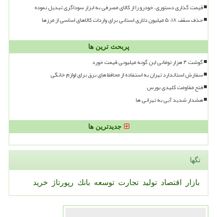
قیمت گذاری دستوری، خودرو را از کالای مصرفی به ابزار سوداگری تبدیل نموده
حذف سقف ۱۸، ۵ میلیون دلاری استانی برای واردات کالاهای اساسی از مرزها
پربحث ترین ها
گوشت ۴ هزار تومانی این گونه میلیونی قیمت خورد
سفارش استاندارد تهران به استفاده از محافظ های برق برای لوازم خانگی
فتح مقاومت کلیدی بورس
هشدار شدید آبی به تهرانی ها
جدیدترین ها
تگها
بازار
اقتصاد
تولید
تجارت
توسعه
بانك
رپورتاژ
خرید