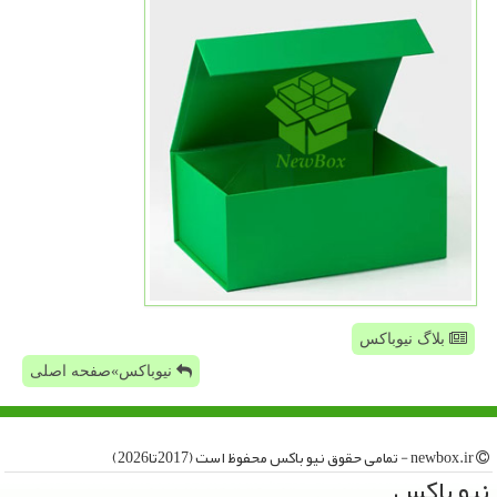
بلاگ نیوباکس
نیوباکس»صفحه اصلی
newbox.ir - تمامی حقوق نیو باكس محفوظ است (2017تا2026)
نیو باكس