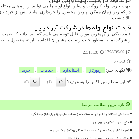
جهت خرید لوله کاروگیت و سایر انواع لوله ها می توانید از راه های مخ
در کمترین زمان ممکن بهترین محصول را خریداری نمایید. پس از خرید نیز
بالا دانست.
قیمت انواع لوله ها در شرکت آبراه پایپ
قیمت یکی از مهمترین موارد قابل توجه می باشد که باید بدانید که قیمت 
و شرکت ما به منظور جلب رضایت مشتریان اقدام به ارائه محصول به صورت 
1398/09/02
23:11:38
5
/
5.0
تگهای خبر:
رپورتاژ
,
استاندارد
,
خدمات
,
خرید
این مطلب نیوباکس را پسندیدید؟
(0)
(1)
تازه ترین مطالب مرتبط
سفارش استاندارد تهران به استفاده از محافظ های برق برای لوازم خانگی
فتح مقاومت کلیدی بورس
تعهدات ارزی منقضی شده به دادستانی و تعزیرات می رود
پیش بینی جدید مفسرین درباره ی بازار طلا