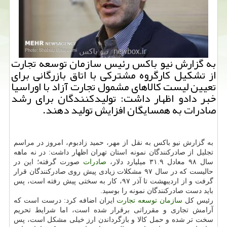
به گزارش نیو باكس رئیس سازمان توسعه تجارت
از تشكیل كارگروه مشتركی با اتاق بازرگانی برای
تعیین لیست كالاهای مشمول تجارت آزاد با اوراسیا
خبر دادو اظهار داشت: تولیدكنندگان برای رشد
صادرات به همسایگان افزایش تولید دهند.
به گزارش نیو باكس به نقل از مهر، حمید زادبوم، امروز در مراسم
تجلیل از صادركنندگان نمونه استان تهران اظهار داشت: در نه ماهه
سال ۹۸ معادل ۳۱.۹ میلیارد دلار،
صادرات
صورت گرفته؛ این در
حالیست كه در سال ۹۷ مشكلات زیادی پیش روی صادركنندگان قرار
گرفت و از اردیبهشت تا آذر ۹۷، كار به سختی پیش رفته است، پس
باید دست صادركنندگان نمونه را بوسید.
رئیس كل
سازمان
توسعه
تجارت
ایران اضافه كرد: درست است كه
آرامش تجاری و مقرراتی برقرار شده است، اما شرایط تحریم
سخت تر شده و حمل كالا و بازگرداندن ارز خیلی مشكل است، پس