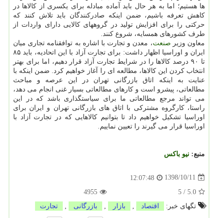
ها هستیم؛ اما به هر حال باید آماده مبادله برای یكسری از كالاها در
كاهش تعرفه باشیم، ضمن اینكه صادركنندگان باید تلاش كنند كه
حركتی را برای افزایش تولید در گروههای كالایی دارای واردات از
طرف كشورهای همسایه، شروع كنند.
معاون وزیر
صنعت
، معدن و تجارت با اشاره به توافقنامه تجاری میان
ایران و اوراسیا اظهار داشت: برای تجارت آزاد با این اتحادیه، باید ۸۵
تا ۹۰ درصد كالاها را در شرایط تجارت آزاد قرار دهیم، اما برای بهتر
انتخاب كردن این كالاها، مطالعه ای را آغاز خواهیم كرد. ضمن اینكه با
عنایت به اینكه اتاق بازرگانی تهران در این عرصه و مباحث
مطالعاتی، پیشرو است و كارهای مطالعاتی بسیار غنی انجام می دهد،
می تواند مرجع مطالعاتی ما برای سیاستگذاری باشد كه در این
راستا، كارگروه مشتركی با اتاق های بازرگانی تهران و ایران برای
اوراسیا تشكیل خواهیم داد تا بتوانیم كالاهایی كه در تجارت آزاد با
اوراسیا قرار می گیرند را تعیین نماییم.
منبع:
نیو باكس
1398/10/11
12:07:48
4955
5
/
5.0
تگهای خبر:
اقتصاد
,
بازار
,
بازرگانی
,
تجارت