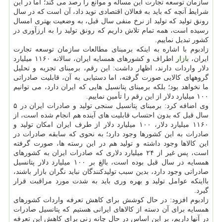
سازمان توسعه تجارت این مساله و موانع را رصد می كند؛ اما در این
شرایط آنچه كه باید به فعالان اقتصادی نوید داد، آن است كه در سال
رونق تولید كه تولید از نرخ منفی سال قبل، به وضعیت بهتری امسال
رسیده است، همه تمام تلاش داریم كه رونق تولید را به ارزآوری در
كشور تبدیل نماییم.
زادبوم با اشاره به اینكه برمبنای مطالعات سازمان توسعه تجارت
ایران،
بازار
اطراف و كشورهای همسایه ایران، سالانه ۱۱۶۰ میلیارد
دلار واردات دارند، اظهار داشت: این رقم، برمبنای تجزیه و تحلیل
گروههای كالایی صورت گرفته، اما دستیابی به آن، قابلیت صادراتی
ما نخواهد بود؛ بلكه برمبنای پتانسیل هایی كه ایران دارد، می توانیم
۱۰۰ میلیارد دلار از این رقم را تأمین نماییم.
وی اضافه كرد: برمبنای پتانسیل سنجی تولید و صادرات ایران در ۵
سال قبل كه بدون احتساب قابلیت های آینده هم انجام شده است، از
۱۱۶۰ میلیارد دلار، ۱۰۰ میلیارد دلار از طرف ایران امكان تولید و
صادرات به این كشورها وجود دارد؛ به نحوی كه سابقه صادرات در
این كالاها وجود داشته و تولید هم در این رسته ها، صورت گرفته
است، پس غیر از ۲۴ میلیارد دلاری كه صادرات ایران به كشورهای
همسایه در سال قبل بوده است، بالغ بر ۱۰۰ میلیارد دلار پتانسیل
صادراتی وجود دارد، بدین سبب تولیدكنندگان نباید نگران بازار باشند،
بااینكه عوامل تولید و بهره وری باید به شدت مورد مراقبت قرار
گیرد.
زادبوم افزود: در حال كوشش برای كاهش تعرفه واردات كشورهای
همسایه برای آن دسته از كالاهای ایرانی هستیم كه پتانسیل صادرات
در آنها داریم، بر این اساس در حال چانه زنی برای كاهش این تعرفه