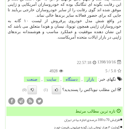
این رقابت بگونه ای تنگاتنگ بوده كه خودروسازان آمریكایی و ژاپنی
موفق شده اند گوی رقابت را از سایر خودروسازان خارجی بربایند تا
جایی كه برای حضور فعالانه سایر برندها خالی نماند.
در واقع شش مدل خودروی پرفروش از لیست ۱۰ گانه به
خودروسازان ژاپنی همچون تویوتا، نیسان و هوندا متعلق می باشد كه
این نشان دهنده موفقیت و عملكرد مناسب و هوشمندانه برندهای
ژاپنی در بازار ایالات متحده آمریكاست.
1398/10/16
22:57:18
4928
5
/
5.0
تگهای خبر:
بازار
,
دستگاه
,
سایت
,
صنعت
این مطلب نیوباکس را پسندیدید؟
(0)
(1)
تازه ترین مطالب مرتبط
افزایش 70 تا 100 درصدی اجاره بها در تهران
گوشت ۴ هزار تومانی این گونه میلیونی قیمت خورد