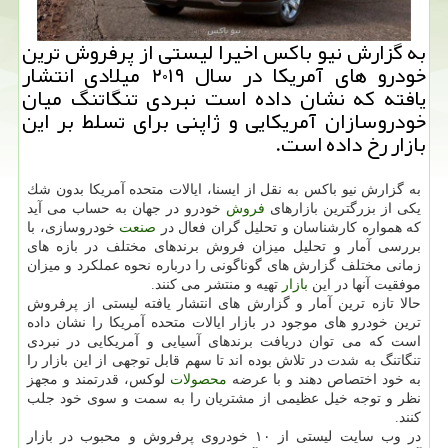
به گزارش نیو باكس اخیرا لیستی از پرفروش ترین
خودرو های آمریكا در سال ۲۰۱۹ میلادی انتشار
یافته كه نشان داده است نبردی تنگاتنگ میان
خودروسازان آمریكایی و ژاپنی برای تسلط بر این
بازار رخ داده است.
به گزارش نیو باكس به نقل از ایسنا، ایالات متحده آمریكا بدون شك
یكی از بزرگترین بازارهای
فروش
خودرو در جهان به حساب می آید
كه همواره كارشناسان و تحلیل گران فعال در
صنعت
خودروسازی، با
بررسی آمار و تحلیل میزان فروش برندهای مختلف در بازه های
زمانی مختلف گزارش های گوناگونی را درباره نحوه عملكرد و میزان
موفقیت آنها در این
بازار
تهیه و منتشر می كنند.
حالا تازه ترین آمار و گزارش های انتشار یافته لیستی از پرفروش
ترین خودرو های موجود در بازار ایالات متحده آمریكا را نشان داده
است كه می توان دریافت برندهای آسیایی و آمریكایی در نبردی
تنگاتنگ به شدت در تلاش بوده اند تا سهم قابل توجهی از این بازار را
به خود اختصاص دهند و با عرضه
محصولات
لوكس، قدرتمند و مجهز
نظر و توجه خیل عظیمی از مشتریان را به سمت و سوی خود جلب
كنند.
در وب سایت لیستی از ۱۰ خودروی پرفروش و محبوب در بازار