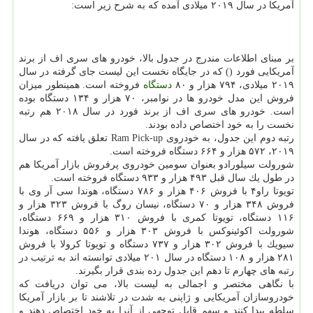
آمریكا در سال ۲۰۱۹ میلادی آمده كه به شرح زیر است:
بر مبنای اطلاعات مندرج در جدول بالا، خودرو های سری اف از برند
آمریكایی فورد () كه در جایگاه نخست این لیست جای گرفته در سال
۲۰۱۹ میلادی، ۷۹۴ هزار و ۸۰
دستگاه
فروخته است. همینطور میزان
فروش این مدل خودرو ها در نوامبر، ۷۰ هزار و ۱۳۴ دستگاه بوده
است. خودرو های سری اف از برند فورد در سال ۲۰۱۸ هم رتبه
نخست را به خود اختصاص داده بودند.
رتبه دوم این جدول، به خودروی Ram Pick-up تعلق یافته كه در سال
۲۰۱۹، ۵۷۲ هزار و ۶۶۴ دستگاه فروخته است.
شورولت سیلورادو بعنوان سومین خودروی پرفروش بازار آمریكا هم
در طول یك سال قبل ۴۹۳ هزار و ۹۳۳ دستگاه فروخته است.
تویوتا راو۴ با فروش ۴۰۶ هزار و ۷۸۶ دستگاه، هوندا سی آر وی با
فروش ۳۴۸ هزار و ۷۰ دستگاه، نیسان روگ با فروش ۳۲۳ هزار و
۱۱۶ دستگاه، تویوتا كمری با فروش ۳۱۰ هزار و ۶۶۹ دستگاه،
شورولت اكوئینوكس با فروش ۳۰۳ هزار و ۵۵۶ دستگاه، هوندا
سیویك با فروش ۳۰۲ هزار و ۷۳۷ دستگاه و تویوتا كرولا با فروش
۲۸۱ هزار و ۱۰۸ دستگاه در سال ۲۰۱ میلادی توانسته اند به ترتیب در
رتبه های چهارم تا دهم این جدول رده بندی قرار بگیرند.
با نگاهی مختصر و اجمالی به لیست بالا، می توان دریافت كه
خودروسازان آمریكایی و ژاپنی به شدت در تلاشند تا بر بازار آمریكا
سلطه پیدا كنند و سهم قابل توجهی از آنرا به خود اختصاص دهند و