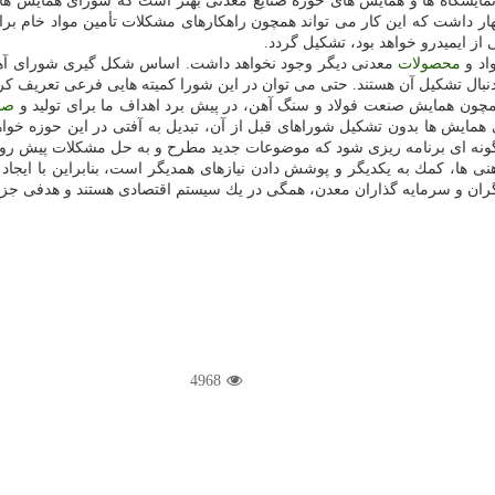
دست نمایشگاه ها و همایش های حوزه صنایع معدنی بهتر است كه شورای همایش ها
ر داشت كه این كار می تواند همچون راهكارهای مشكلات تأمین مواد خام برای ك
 از ایمیدرو خواهد بود، تشكیل گردد.
اد و
محصولات
معدنی دیگر وجود نخواهد داشت. اساس شكل گیری شورای آهن
دنبال تشكیل آن هستند. حتی می توان در این شورا كمیته هایی فرعی تعریف كرد 
همچون همایش صنعت فولاد و سنگ آهن، در پیش برد اهداف ما برای تولید و
صا
مایش ها بدون تشكیل شوراهای قبل از آن، تبدیل به آفتی در این حوزه خواهد ش
ونه ای برنامه ریزی شود كه موضوعات جدید مطرح و به حل مشكلات پیش رو د
هنی ها، كمك به یكدیگر و پوشش دادن نیازهای همدیگر است، بنابراین با ایج
ارگران و سرمایه گذاران معدن، همگی در یك سیستم اقتصادی هستند و هدفی جز پ
4968