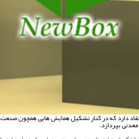
اد دارد كه در كنار تشكیل همایش هایی همچون صنعت فو
معدنی بپردازد.