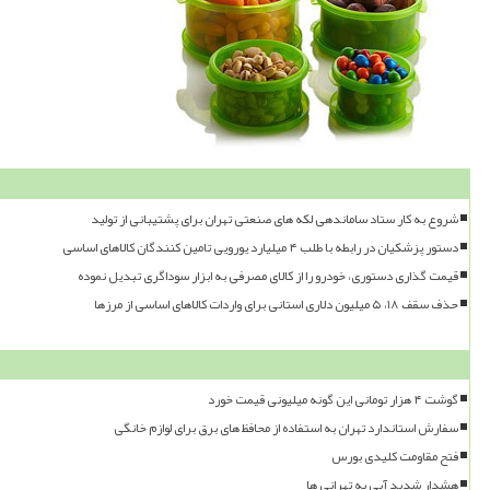
شروع به کار ستاد ساماندهی لکه های صنعتی تهران برای پشتیبانی از تولید
دستور پزشکیان در رابطه با طلب ۴ میلیارد یورویی تامین کنندگان کالاهای اساسی
قیمت گذاری دستوری، خودرو را از کالای مصرفی به ابزار سوداگری تبدیل نموده
حذف سقف ۱۸، ۵ میلیون دلاری استانی برای واردات کالاهای اساسی از مرزها
گوشت ۴ هزار تومانی این گونه میلیونی قیمت خورد
سفارش استاندارد تهران به استفاده از محافظ های برق برای لوازم خانگی
فتح مقاومت کلیدی بورس
هشدار شدید آبی به تهرانی ها