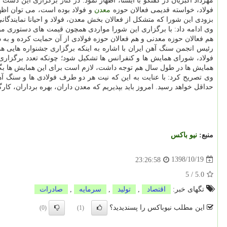
مهرداد اكبریان در گفتگو با ایسنا، اظهار نمود: در كنار برگزاری این 
فولاد، خواسته قدیمی فعالان حوزه
معدن
و فولاد بوده است، می توان اظها
بزودی این شورا كه متشكل از فعالان بخش معدن، فولاد و احیانا نمایندگانی
وی ادامه داد: با برگزاری این شورا مواردی همچون قیمت های دستوری مو
هم فعالان حوزه معدنی و هم فعالان حوزه فولادی از آن حمایت كرده و به 
رئیس انجمن سنگ آهن ایران با اشاره به اینكه برگزاری جشنواره هایی 
فولاد، شورای همایش ها و كنفرانس ها تشكیل شود؛ چونكه تعدد برگزاری ه
همایش ها در طول سال هم توجه داشت، لازم است برای این همایش ها بگ
وی تصریح كرد: با عنایت به این كه نیت هر دو طرف فولادی ها و سنگ آ
حداقل خواهد رسید. امروز باید بپذیریم كه معدن داران، بهره برداران، ك
منبع:
نیو باكس
1398/10/19
23:26:58
5
/
5.0
تگهای خبر:
اقتصاد
,
تولید
,
سرمایه
,
صادرات
این مطلب نیوباکس را پسندیدید؟
(0)
(1)