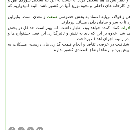
 و كنفرانس ها هم تشكیل گردد. با عنایت به این كه تشكیل شورای آهن و
ارخانه های داخلی و نحوه توزیع آنها در كشور باشد. البته امیدواریم كه
 و فولاد، برپایه اعتماد به بخش خصوصی
صنعت
و معدن است، بنابراین
تا به سر و سامان دادن مسائل بپردازند.
درات
كمك كننده خواهد بود، اظهار داشت: اما بهتر است حداقل در بخش
د؛ علاوه بر این كه باید به نقش و تاثیرگذاری این قبیل جشنواره ها و
ر زمینه اجرای اهداف پرداخت.
اد شفافیت در عرضه، تقاضا و انجام قیمت گذاری های درست، مشكلات به
یش برد و ارتقاء اوضاع اقتصادی كشور ندارند.