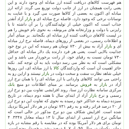
هم فهرست كالاهای دریافت كننده ارز مبادله ای وجود دارند و این
یعنی رانت همچنان در ارز از جانب دولت توزیع می گردد. ارائه ارز
مبادله ای اكنون به بعضی از كالاها صورت می گیرد و با عنایت به
نوسانات نرخی كه وجود دارد، فاصله نرخ مبادله ای و
بازار
آزاد آنقدر
جذاب است كه اكنون خیلی از تولیدكنندگان را بر آن داشته تا با
رایزنی با دولت و وزارتخانه های مربوطه، به نحوی نام خویش را هم
در لیست كالاهای دریافت كننده ارز مبادله ای بگنجانند. بر مبنای آمار
و اطلاعات رسمی، در بعضی از روزهای دیماه، فاصله نرخ ارز مبادله
ای و
بازار
آزاد به بیش از ۷۳۰ تومان هم رسیده كه این در نوع خود
جذابیت بالایی است. یعنی هر فرد دارنده یك دلار مبادله ای حداقل
۷۳۰ تومان نسبت به رقبای خود، از رانت برخوردار می باشد و این
مشكلی است كه به نظر می رسد دولت باید به آن توجه كند. نكته
حائز اهمیت آن است كه واردكنندگان
كالا
با ارز مبادله ای، این روزها
خیلی شاهد نظارت سفت و سخت دولت در
بازار
نیستند و ازاین رو به
راحتی می توانند كالاهای وارداتی با ارز مبادله ای را با همان نرخ ارز
آزاد در
بازار
به
فروش
برسانند. بر مبنای اطلاعات دو منبع
بانك
مركزی سامانه نظارت ارز سنا، روند افزایشی تفاوت بین دو نرخ ارز
رسمی و نرخ
بازار
آزاد از ابتدای سال تا هفته دوم دیماه، در تاریخ
سیزده دیماه به حداكثر خود رسیده به نحوی كه تفاوت این دو نرخ ارز
از ۲۰ درصد فراتر رفته و به رقم ۷۳۱ تومان در هر دلار آمریكا نزدیك
شده است. افزایش شكاف بین دو نرخ مذكور در حالی است كه
میانگین نرخ ارز اسمی از ابتدای سال تا ۱۳ دیماه معادل ۳۳۴۸. ۴
تومان برای هر دلار آمریكا بوده كه در مقایسه با رقم مشابه در بازه
زمانی یكسان در سال ۹۵، از ۷. ۶ درصد رشد برخوردار بوده است.