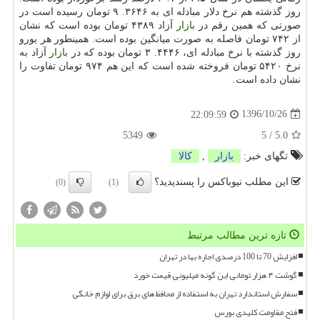
روز گذشته هم نرخ دلار مبادله ای به ۳۶۴۶. ۹ تومان رسیده است در
صورتی كه همین رقم در
بازار
آزاد ۴۳۸۹ تومان بوده است كه نشان
از ۷۴۲ تومان فاصله به صورت میانگین بوده است. همینطور هر یورو
روز گذشته با نرخ مبادله ای، ۴۴۴۶. ۳ تومان بوده كه در
بازار
آزاد به
نرخ ۵۴۲۰ تومان فروخته شده است كه این هم ۹۷۴ تومان تفاوت را
نشان داده است.
1396/10/26
22:09:59
5349
5
/
5.0
تگهای خبر:
بازار
,
كالا
این مطلب نیوباکس را پسندیدید؟
(0)
(1)
تازه ترین مطالب مرتبط
افزایش 70 تا 100 درصدی اجاره بها در تهران
گوشت ۴ هزار تومانی این گونه میلیونی قیمت خورد
سفارش استاندارد تهران به استفاده از محافظ های برق برای لوازم خانگی
فتح مقاومت کلیدی بورس