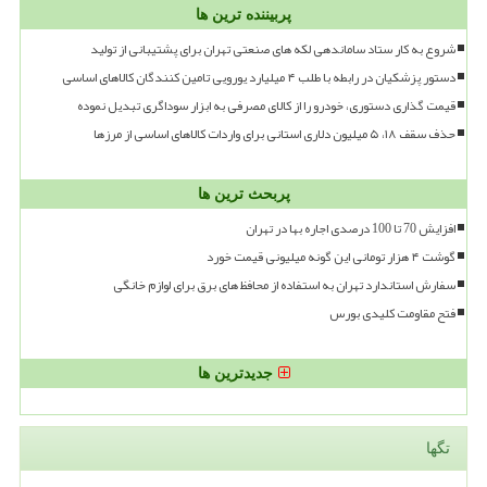
پربیننده ترین ها
شروع به کار ستاد ساماندهی لکه های صنعتی تهران برای پشتیبانی از تولید
دستور پزشکیان در رابطه با طلب ۴ میلیارد یورویی تامین کنندگان کالاهای اساسی
قیمت گذاری دستوری، خودرو را از کالای مصرفی به ابزار سوداگری تبدیل نموده
حذف سقف ۱۸، ۵ میلیون دلاری استانی برای واردات کالاهای اساسی از مرزها
پربحث ترین ها
افزایش 70 تا 100 درصدی اجاره بها در تهران
گوشت ۴ هزار تومانی این گونه میلیونی قیمت خورد
سفارش استاندارد تهران به استفاده از محافظ های برق برای لوازم خانگی
فتح مقاومت کلیدی بورس
جدیدترین ها
تگها