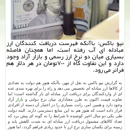
نیو باكس: باآنكه فهرست دریافت كنندگان ارز
مبادله ای آب رفته است، اما همچنان فاصله
بسیاری میان دو نرخ ارز رسمی و بازار آزاد وجود
دارد و این تفاوت گاه از ۷۰۰تومان در هر دلار هم
فراتر می رود.
به گزارش نیو باكس به نقل از مهر، باآنكه هنوز هم دولت به تعدادی
از كالاها ارز مبادله ای تخصیص می دهد و راه را برای بهره مندی عده
ای از واردكنندگان برای دریافت ارز مبادله ای باز گذاشته است؛ اما
تفاوت قیمت اكنون به طرز معناداری میان نرخ دولتی و
بازار
آزاد
وجود دارد و همین امر، رانت بسیاری را در اختیار آن دسته از افرادی
قرار داده است كه هنوز هم به این منابع دسترسی دارند. البته دولت
طی یكی دو سال اخیر كوشیده تا شرایط را به گونه ای پیش برد كه
تعداد كالاهای مشمول دریافت ارز مبادله ای به شدت كاهش یابد و
زمینه برای یكسان سازی نرخ ارز تا حدود زیادی فراهم گردد، اما هنوز