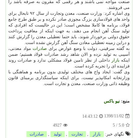
صنعت مواجه نمی باشند و هر رقمی كه مقرون به صرفه باشد را
می فروشند.
وی اشاره كرد: وزارت صنعت، معدن وتجارت از سال ۹۲ تابحال برای
واحد های فولادسازی بزرگ مجوزی صادر نكرده و بر طبق طرح جامع
فولاد، برنامه ها كاملا مشخص است؛ این در حالیست كه افرادی كه
تولید سنگ آهن انجام می دهند، به جهت اینكه از معافیت پرداخت
حقوق دولتی برخوردار شوند، باید حتما تعطیلی معدن را گزارش كنند
و دراین زمینه تعطیلی معادن سنگ آهن گزارش نشده است.
به گفته سرقینی، دولت با وضع عوارض برای
صادرات
مواد معدنی،
آسیبی به تولید نزده و الان شاهد رشد صادرات فولاد هستیم؛ ضمن
اینكه
بازار
داخلی از نظر تامین فولاد مشكلی ندارد و صادرات روند
فزاینده ای را تجربه كرده است.
وی گفت: ایجاد واح های مختلف تولیدی بدون برنامه و هماهنگی با
وزارتخانه امكانپذیر نیست، برای اینكه سیاستگذاری برمبنای قانون
وظیفه ذاتی وزارت صنعت، معدن و تجارت است.
منبع:
نیو باكس
1398/11/02
14:43:12
4927
5
/
5.0
تگهای خبر:
بازار
,
تجارت
,
تولید
,
صادرات