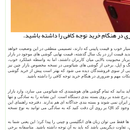
ری در هنگام خرید توجه كافی را داشته باشید.
یار خوب و قیمت پایینی که دارند، تصمیمی منطقی در این وضعیت خواهد
شدید قیمت ارز در یک سال گذشته، قیمت نهایی گوشی های موجود در بازار
ز محبوبیت بالایی میان کاربران داشتند، اما به واسطه عملکرد خوب،
نگ و اپل، برخی از گوشی های شیائومی در نسخه مخصوص بازار چین نیز
 هایی از سوی فروشندگان دیده می ‌شود که بهتر است پیش از خرید گوشی
نکات مهم و ضروری در هنگام خرید توجه کافی را داشته باشید.
د بدانید که تمام گوشی های هوشمندی که شیائومی می‌ سازد، وارد بازار
رج‌ شده بر روی بسته‌ بندی دستگاه است. این نشانه را به سادگی و تنها
یران نمی ‌شوند و بسته ‌بندی جداگانه ‌ای هم ندارند. دفترچه راهنمای این
محصولات نیز فقط به زبان چینی بوده و خبری از زبان ‌های اصلی نخواهد بود. پس پیش از هر چیزی به نوشته های روی بسته بندی و دفترچه راهنما و وجود کد QR بر روی آن دقت کنید که به سادگی می توانید به نوع نسخه
فقط می ‌توان زبان‌ های انگلیسی و چینی را پیدا کرد؛ این یعنی شما به
تفاوت دیگریمی باشد که باید به آن توجه داشته باشید. متاسفانه برخی