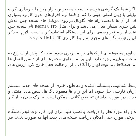
نی اگر شما یک گوشی هوشمند نسخه مخصوص بازار چین را خریداری کرده
ایلی با زبان اصلی چینی را که از قضا نرم افزارهای بدون کاربرد بسیاری
ی از آن ها با نصب رام‌ های گلوبال بر روی موبایل های نسخه چین، تلاش
می ‌کنند محصول خود را به فروش برسانند. انجام این کار، نیازمند آنلاک کردن بوت لودر بوده و معایب خاص خود را به دنبال دارد. خوشبختانه تشخیص چنین چیزی بسیار آسان می باشد و برای مثال Redmi 6 Pro نام نسخه چین
 فروشنده از رام غیر رسمی برای این دستگاه استفاده کرده است. لازم به ذکر
ای مجهز به رابط کاربری MIUI 10 انجام داد.
ر است با مفهومی به نام بوت لودر (Bootloader) نیز آشنا شوید. به بیان ساده، بوت لودر مجموعه‌ ای از کدهای برنامه ‌ریزی ‌شده است که پیش از شروع به
ت و غیره وجود دارد. این برنامه حاوی مجموعه‌ ای از دستورالعمل‌ ها
طلاحا باید بوت لودر را آنلاک یا از از حالت قفل خارج کرد. روش‌ های
سط شیائومی پشتیبانی نشده و به طبع، خبری از نسخه‌ های جدید سیستم
 مربوط به زبان فارسی حل شود، اما این رام ‌ها معمولا باگ‌ ها، نقص‌ های امنیتی و
م جدید، در صورت نداشتن تخصص کافی، ممکن است به برک شدن یا از کار
 و رام مورد نظر را دریافت و نصب کنید. برای این کار، بوت لودر دستگاه
باید به روش رسمی آنلاک شود. در انجمن xiaomi.eu نیز می ‌توان رام ‌های بسیاری را پیدا کرد که خوشبختانه، عمدتا به ‌روز و مطمئن و ایمن هستند. در برخی موارد حتی امکان دریافت نسخه‌ های جدید آنها به صورت OTA نیز