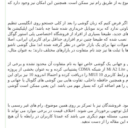
وع به از طریق رام نیز ممکن است. همچنین این امکان نیز وجود دارد که
گر فرض کنیم که زبان گوشی را بعد از کلی جستجو روی انگلیسی تنظیم
فاوتی ندارد که برند موبایل خریداری شده شما چه باشد؛ این اپلیکیشن ها
 جدید، طبیعتا بسیاری از افراد از فروشگاه اختصاصی پلی استور گوگل
بگوییم که نسخه چین گوشی های شیائومی فاقد Google Play Store بوده و در عوض، نرم افزاری به نام Mi Market روی آن ها نصب شده که طبیعتا چنین نرم افزاری حداقل برای کاربران ایرانی، اصلا
ولات تنها برای یک بازار خاص در نظر گرفته شده ‌اند؛ مثل گوشی تاشو
ا تبلت ها نیز چند نام متفاوت در بازارهای مختلف دارند؛ به عنوان مثال،
. در بسیاری از موارد، تفاوت ‌های نسخه چینی و جهانی یک گوشی خاص تنها به نام متفاوت آن محدود نشده و برخی از
مشخصه ‌های فنی آن ها نیز با یکدیگر تفاوت دارد که توجه کردن به ان ها از نکات ضروری خرید است. برای درک بهتر این موضوع باید گفت که گوشی Mi A2 Lite از شبکه CDMA پشتیبانی کرده و به عنوان بخشی از پروژه
Android One، آپدیت‌ های نرم افزاری را به صورت مستقیم از سوی گوگل دریافت می ‌کند. همین حالا نیز دارندگان این گوشی می‌ توانند اندروید 9.0 پای و رابط کاربری MIUI 10 را دریافت کرده و احتمالا اندروید 10 نیز برای این
 دوربین، میزان حافظه رم و همچنین حافظه داخلی، تفاوت ‌هایی بین گوشی های گلوبال یا جهانی و
براتی را هم اضافه کرد که بسیار مهم می باشد. این یعنی ممکن است گوشی
 فروشندگان نیز با تمرکز بر روی همین موضوع، رام های غیر رسمی با
قابل توجهی برخوردار می شوند. اختلاف قیمت در برخی موارد می‌ تواند تا
می، مسئله مهم دیگری می باشد که عمدتا کاربران در رابطه با آن هیچ
ین مقاله را از دست ندهید.