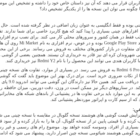
ربران قرار می‌ ‌دهند که آن نیز داستان خاص خود را داشته و تشخیص این موض
چگونه می ‌توان این نسخه ‌ها را از یکدیگر تشخیص داد؟
 بوده و فقط انگلیسی به عنوان زبان اضافی در نظر گرفته شده است. حال ا
افزارهای چینی بسیاری را پیدا کنید که هیچ کاربرد خاصی برای شما ندارند. ت
 فقط در همان کشور و سرورهای محلی کار می ‌کنند. برای نصب نرم افزارهای
استفاده می‌ کنند؛ ولی باید 
های متفاوت در بازار کشورهای مختلف به فروش می ‌رسانند. برخی از این محص
شهروندان کره ‌ای نیز قادر به خریداری آن نیستند. همچنین بعضی از گوشی ها ی
همچنین Mi A2 Lite هم دیگر موبایل محبوبی است که در بازار چین با نام Redmi 6 Pro به فروش می ‌رسد
ود، ولی این موضوع در مورد Redmi 6 Pro صدق نمی‌ کند. در سناریوهای دیگر نیز ممکن است در وزن، دقت
م. به این موارد باید برخی تفاوت‌ ها در پشتیبانی از باندهای شبکه‌ های مخا
ه از سیم کارت و اپراتور موردنظر پشتیبانی کند.
ی:
ایش قیمت گوشی های هوشمند نسخه گلوبال در مقایسه با نسخه چینی می‌ شود.
ده و با قیمتی پایین ‌تر از نسخه گلوبال، آن ها را به بازار کرده و از سود 
 بسیاری از افراد، وسوسه ‌کننده خواهد بود. موضوع رام های رسمی و غیر رس
رید گوشی هوشمند شیائومی نسخه چین اصرار دارید، پیشنهاد می شود که ادامه ا