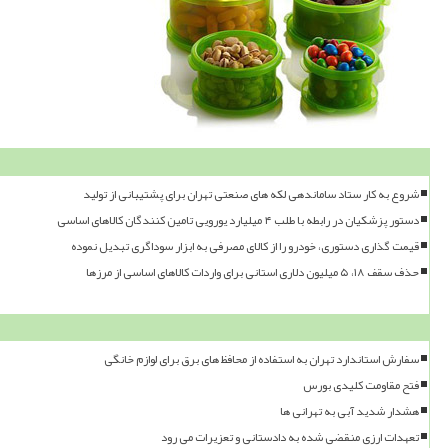
شروع به کار ستاد ساماندهی لکه های صنعتی تهران برای پشتیبانی از تولید
دستور پزشکیان در رابطه با طلب ۴ میلیارد یورویی تامین کنندگان کالاهای اساسی
قیمت گذاری دستوری، خودرو را از کالای مصرفی به ابزار سوداگری تبدیل نموده
حذف سقف ۱۸، ۵ میلیون دلاری استانی برای واردات کالاهای اساسی از مرزها
سفارش استاندارد تهران به استفاده از محافظ های برق برای لوازم خانگی
فتح مقاومت کلیدی بورس
هشدار شدید آبی به تهرانی ها
تعهدات ارزی منقضی شده به دادستانی و تعزیرات می رود