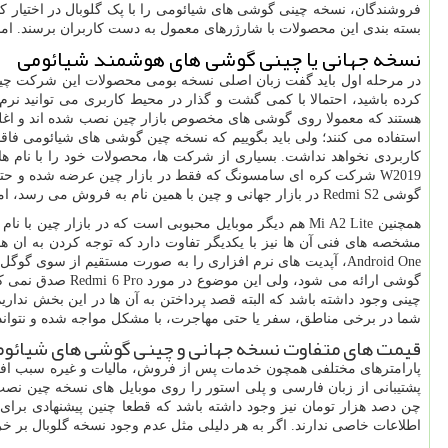
فروشندگان، نسخه چینی گوشی های شیائومی را با پک گلوبال در اختیار کا
بسته ‌بندی این محصولات با شارژرهای معمول به دست کاربران برسند. اما 
نسخه جهانی یا چینی گوشی های هوشمند شیائومی
در مرحله اول باید گفت زبان اصلی نسخه بومی محصولات این شرکت چینی
کرده باشید، احتمالا با کمی گشت و گذار در محیط کاربری می‌ توانید نرم 
هستند که معمولا روی گوشی های مخصوص بازار چین نصب شده‌ اند و اغلب
کاربردی نخواهد نداشت. بسیاری از شرکت ‌ها، محصولات خود را با نام‌ 
W2019 شرکت کره ‌ای سامسونگ که فقط در بازار چین عرضه شده و حتی 
گوشی Redmi S2 در بازار جهانی و چین با همین نام به فروش می‌ رسد، اما کاربران هندی می‌ توانند این محصول را با نام Redmi Y2 نیز خریداری کنند.
گوشی ارائه می ش
چینی وجود داشته باشد که البته قصد پرداختن به آن ها در این بخش نداری
شما در برخی مناطق، سفر یا حتی مهاجرت، با مشکل مواجه شده و نتواند ک
قیمت های متفاوت نسخه جهانی و چینی گوشی های شیائوم
پارامترهای مختلفی همچون خدمات پس از فروش، مالیات و غیره سبب افز
پشتیبانی از زبان فارسی و پلی استور را روی موبایل های نسخه چین نصب کر
چن دصد هزار تومان نیز وجود داشته باشد که قطعا چنین پیشنهادی برای
اطلاعات خاصی ندارند. اگر به هر دلیلی مثل عدم وجود نسخه گلوبال بر خ