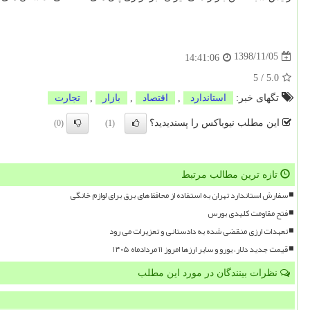
1398/11/05
14:41:06
5
/
5.0
تگهای خبر:
استاندارد
,
اقتصاد
,
بازار
,
تجارت
این مطلب نیوباکس را پسندیدید؟
(0)
(1)
تازه ترین مطالب مرتبط
سفارش استاندارد تهران به استفاده از محافظ های برق برای لوازم خانگی
فتح مقاومت کلیدی بورس
تعهدات ارزی منقضی شده به دادستانی و تعزیرات می رود
قیمت جدید دلار، یورو و سایر ارزها امروز ۱۱ مردادماه ۱۴۰۵
نظرات بینندگان در مورد این مطلب