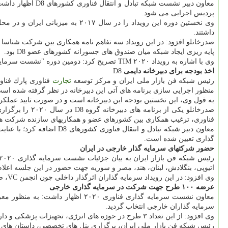
پردیس اجرایی می شود.
داشتند.
پایه ریزی ایجاد شبكه میان صندوق های جسورانه كشورهای عضو D8 بود.
وی با اشاره به رویداد TIM ۲۰۲۰ تصریح كرد: دومین دوره "نشست سرمایه گذاری فناوری" (Technology Investment Meeting) در دو روز ۱۵ و ۱۶ بهمن ماه جاری در محل پارك فناوری پردیس برگزار می شود.
اخذ بودجه برای دبیرخانه دایمی
D8
رئیس شبكه فن بازار ملی ایران و مركز توسعه
تجارت
فناوری پارك فناور
منظور اجرایی سازی برنامه های آتی این دبیرخانه در نظر گرفته شده اس
به قول وی، این نخستین بودجه این دبیرخانه است و در صورت تایید عملكر
فناوری، ترغیب همكاری بین كشورهای عضو و همكاریهای سازنده شركت ها
گذاری تعیین شده است.
حضور شركتهای سرمایه گذار خارجی در ایران
اتیوپی، بنگلادش، لبنان، هند، مصر و سوریه جهت حضور در این جلسه اعلام 
وی افزود: در این رویداد سرمایه گذاران اثرگذار داخلی چون انجمن VC، صندوق نوآوری و شكوفایی، شركت های بخش خصوصی، صندوق پشتیبانی از صنایع الكترونیك و بالغ بر ۱۰۰ سرمایه گذار داخلی حضور خواهند داشت.
عرضه ۱۰۰ طرح جهت شركت در سرمایه گذاری خارجی
سرمایه گذاران خارجی انتخاب گردید.
وی افزود: از این تعداد ۳ طرح در حوزه های انرژی، تجهیزات پزشكی و دارو از جانب سرمایه گذاران خارجی انتخاب شدند.
رئیس شبكه فن بازار ملی ایران، برگزاری پنل های تخصصی، داستان های ا