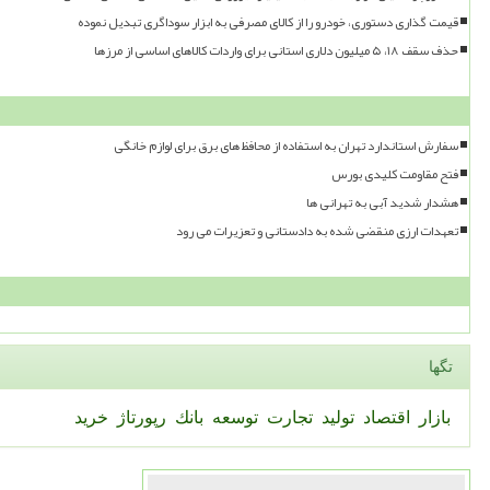
قیمت گذاری دستوری، خودرو را از کالای مصرفی به ابزار سوداگری تبدیل نموده
حذف سقف ۱۸، ۵ میلیون دلاری استانی برای واردات کالاهای اساسی از مرزها
سفارش استاندارد تهران به استفاده از محافظ های برق برای لوازم خانگی
فتح مقاومت کلیدی بورس
هشدار شدید آبی به تهرانی ها
تعهدات ارزی منقضی شده به دادستانی و تعزیرات می رود
تگها
بازار
اقتصاد
تولید
تجارت
توسعه
بانك
رپورتاژ
خرید