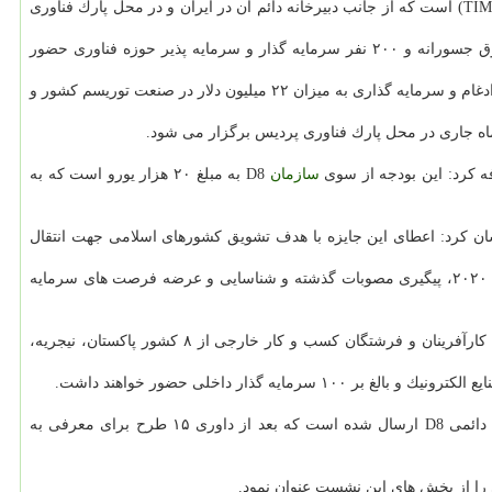
معاون دبیر نشست شبكه تبادل و انتقال فناوری كشورهای D8 اظهار داشت: یكی از رویدادهای گروه D8 برگزاری نشست سرمایه گذاری فناوری (TIM ۲۰۲۰) است كه از جانب دبیرخانه دائم آن در ایران و در محل پارك فناوری
وی نخستین دوره این رویداد را در سال ۲۰۱۷ به میزبانی ایران و در محل پارك فناوری پردیس دانست و اظهار نمود: در این جلسه بیشتر از ۲۰ صندوق جسورانه و ۲۰۰ نفر سرمایه گذار و سرمایه پذیر حوزه فناوری حضور
صدرخانلو افزود: در این رویداد سه تفاهم نامه همكاری بین شركت شناسا با صندوق جسورانه از مالزی و انجمن جهانی سرمایه گذاران فرشته از تركیه، ادغام و سرمایه گذاری به میزان ۲۲ میلیون دلار در صنعت توریسم كشور و
فه كرد: این بودجه از سوی
سازمان
D8 به مبلغ ۲۰ هزار یورو است كه به
D در سال ۲۰۲۰ را برگزاری رویداد جایزه انتقال فناوری (Technology Transfer Award) دانست و خاطرنشان كرد: اعطای این جایزه با هدف تشویق كشورهای اسلامی جهت انتقال
معاون دبیر شبكه تبادل و انتقال فناوری كشورهای D8 اضافه كرد؛ با عنایت به تصمیمات شورای راهبری این نشست، موضوعات اصلی برگزاری نشست ۲۰۲۰، پیگیری مصوبات گذشته و شناسایی و عرضه فرصت های سرمایه
رئیس شبكه فن بازار ایران به بیان جزئیات نشست سرمایه گذاری ۲۰۲۰ پرداخت و اظهار داشت: هم اكنون بالغ بر ۲۰ شركت شامل سرمایه گذاران، كارآفرینان و فرشتگان كسب و كار خارجی از ۸ كشور پاكستان، نیجریه،
معاون نشست سرمایه گذاری فناوری ۲۰۲۰ اظهار داشت: به منظور معرفی طرح ها به سرمایه گذاری فناوری مشترك تابحال ۱۰۰ طرح به دبیرخانه دائمی D8 ارسال شده است كه بعد از داوری ۱۵ طرح برای معرفی به
 را از بخش های این نشست عنوان نمود.