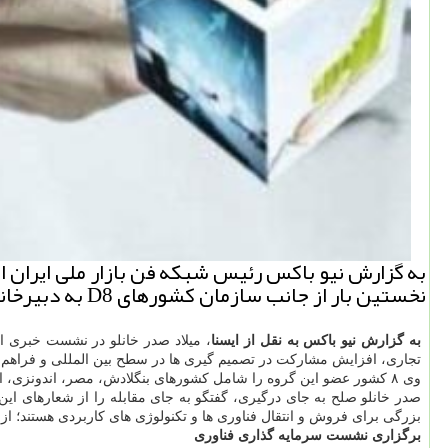
نخستین بار از جانب سازمان كشورهای D8 به دبیرخانه دائمی این گروه كه در ایران مستقر است، بودجه ۲۰ هزار یورویی اختصاص داده شد.
به گزارش نیو باكس به نقل از ایسنا
، میلاد صدر خانلو در نشست خبری امروز كشورهای گروه D8 را ساز
تجاری، افزایش مشاركت در تصمیم گیری ها در سطح بین المللی و فراهم
وی ۸ كشور عضو این گروه را شامل كشورهای بنگلادش، مصر، اندونزی، ایران، مالزی، نیجریه، پاكستان و تركیه دانست كه این گروه از سال ۱۹۹۶ در شهر استانبول تركیه تشكیل شد.
صدر خانلو صلح به جای درگیری، گفتگو به جای مقابله را از شعارهای این
بزرگی برای فروش و انتقال فناوری ها و تكنولوژی های كاربردی هستند؛ ازا
برگزاری نشست سرمایه گذاری فناوری