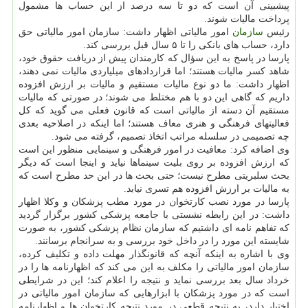
پیشبینی آن است كه دو تا سه درصد از این حساب ها مشمول
پرداخت مالیات شوند.
رئیس
سازمان
امور مالیاتی اظهار داشت: سازمان امور مالیاتی حق
دارد، حساب های بانكی را تا ۵ سال قبل بررسی كند.
پارسا در پاسخ به این سؤال كه كارمندان پیش از دریافت حقوق خود،
شاهد كسر مالیات هستند؛ اما قراردادهای میلیاردی مالیات نمی دهند،
اظهار داشت: ما دو نوع مالیات مستقیم و مالیات بر ارزش افزوده
داریم كه گاهی این دو با هم مختلط می شوند؛ در صورتی كه مالیات
مستقیم آن دسته از مالیاتی است كه قانون فعلی می گوید كه كل
فعالیتهای فرهنگی و هنری معاف هستند؛ اما اینكه در اصلاحیه بعدی
چه تصمیمی در سلسله مراتب اتخاذ تصمیم، گرفته می شود.
وی اضافه كرد: معافیت در امور فرهنگی و سینمایی منظور این است
كه ارزش افزوده بر روی بلیت سینماها نیاید و اینجا است كه دیگر
بحث سلبریتی مطرح نیست؛ حتی بحث ها در این حد مطرح است كه
به مالیات بر ارزش افزوده هم تسری نیابد.
پارسا در مورد نصب كارتخوان در مورد مطب پزشكان و وكلا اظهار
داشت: در این رابطه نشستی با جامعه پزشكی كشور برگزار گردید
كه تفاهم نامه ای داشتیم كه سازمان نظام پزشكی كشور، به صورت
شایسته این مورد را در داخل خود بررسی و به سرانجام برسانند.
وی با اشاره به اینكه آنچه كه قانونگذار مهلت داده و تكلیف كرده،
سازمان امور مالیاتی را مكلف به این می كند كه اظهارنامه ها را در
خرداد سال بعد بررسی نماید و نتیجه را اعلام كند؛ این در شرایطی
است كه در مورد پزشكان با ابزارهایی كه سازمان امور مالیاتی در
اختیار دارد، به نتیجه قطعی در مورد نتیجه كارتخوان ها و اظهارنامه