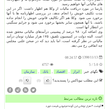
های مالیاتی آنها خواهیم رسید.
پارسا در مورد دریافت مالیات از وكلا هم اظهار داشت: اگر در این
مدت تكلیف خویش را انجام ندهد، در بررسی اظهارنامه ها با آنها
برخورد می شود. وكلا هم اگر تكالیف قانونی خویش را انجام نداده
باشند، با آنها همچون سایر بخشها برخورد می شود و جرایم سنگینی
در انتظار آنها است.
وی اضافه كرد: ۹۸ درصد از پیشبینی درآمدهای مالیاتی محقق شده
است. البته دولت در كمیسیون تلفیق، ۱۷۵ هزار میلیارد تومان درآمد
مالیاتی در نظر گرفته است، اما باید دید كه در صحن علنی مجلس
چه اتفاقی رخ می دهد.
1398/11/13
08:24:57
4757
5
/
5.0
تگهای خبر:
ابزار
,
اقتصاد
,
بانك
,
سازمان
این مطلب نیوباکس را پسندیدید؟
(0)
(1)
تازه ترین مطالب مرتبط
گوشت ۴ هزار تومانی این گونه میلیونی قیمت خورد