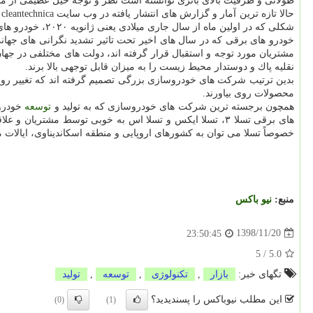
طولانی و ظرفیت بالای باتری توانسته است نظر و توجه خیل عظیمی از مشت
شكلی كه در اولین ماه از سال جاری میلادی یعنی ژانویه ۲۰۲۰، خودرو های ثبت نامی این شركت در آلمان ۱۶۸ درصد رشد و افزایش پیدا كرده است.
خودرو های برقی كه در سال های اخیر تحت تاثیر تشدید نگرانی های ج
مشتریان مورد توجه و استقبال قرار گرفته اند، دولت های مختلفی در جهان
نقلیه پاك و دوستدار محیط زیست را به میزان قابل توجهی بالا برند.
بدین ترتیب شركت های خودروسازی بزرگی تصمیم گرفته اند كه تغییر رویك
محصولات روی بیاورند.
همچون برجسته ترین شركت های خودروسازی كه به تولید و
توسعه
خودرو 
های برقی تسلا ۳، تسلا ایكس و تسلا اس به خوبی توسط مشتر
خصوصاً تسلا می توان به كشورهای اروپایی و منطقه اسكاندیناوی، ایالات مت
منبع:
نیو باكس
1398/11/20
23:50:45
5
/
5.0
تگهای خبر:
بازار
,
تكنولوژی
,
توسعه
,
تولید
این مطلب نیوباکس را پسندیدید؟
(0)
(1)