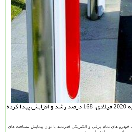
نیو باكس: گزارش های جدید حاكی از آنست كه استقبال مشتریان آلمانی از خودرو های الكتریكی تسلا در ژانویه 2020 میلادی، 168 درصد رشد و افزایش پیدا كرده
درو های تمام برقی و الكتریكی قدرتمند با توان پیمایش مسافت های