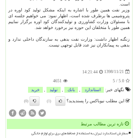
است.
وزیر نفت همین طور با اشاره به اینكه مشكل تولید كود اوره در
پتروشیمی ها برطرف شده است، اظهار نمود: می خواهیم جلسه ای
با مسئولان وزارت كشاورزی و تولیدكنندگان كود اوره برگزار نماییم
همین طور با متخلفان این حوزه نیز برخورد خواهد شد.
زنگنه اظهار داشت: وزارت نفت بدهی به سازندگان داخلی ندارد و
بدهی به پیمانكاران نیز عدد قابل توجهی نیست.
1398/11/21
14:21:44
4651
5
/
5.0
تگهای خبر:
استاندارد
,
بانك
,
تولید
,
خرید
این مطلب نیوباکس را پسندیدید؟
(0)
(1)
تازه ترین مطالب مرتبط
سفارش استاندارد تهران به استفاده از محافظ های برق برای لوازم خانگی