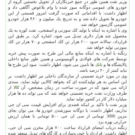
وزیر نفت همین طور در جمع خبرنگاران از تحویل نخستین گروه از
خودرو های عمومی دوگانه سوز شده با وام بلاعوض آگاهی داد و
اظهار داشت: با اقداماتی كه صورت گرفت امروز قسمتی از این
خودرو ها تحویل داده شد و به تدریج یك میلیون و ۴۶۰ هزار خودرو
عمومی گازسوز خواهد شد.
وی با اشاره به اینكه با تولید كك سوزنی و اسفنجی، نفت كوره به یك
محصول چند هزار دلاری تبدیل می شود، اشاره كرد: بر طبق این
قرارداد، سالانه حدود ۶۰۰ هزار تن كك اسفنجی و ۷۰ هزار تن كك
سوزنی تولید خواهد شد.
زنگنه با اشاره به اینكه منابع مالی این طرح به صورت پیش خرید
توسط شركت های فولادی و آلومینیومی و همین طور منابع داخلی
پالایشگاه ها و
بانك
ها تامین می شود، اظهار داشت: سود این طرح ها
نباید كمتر از ۲۰ درصد باشد.
وی در مورد خرید تضمینی از سازندگان داخلی نیز اظهار داشت: بر
این اساس به هر تولیدكننده ای كه بخواهد كالایی تولید نماید، سندی
ارائه می شود كه در صورت ساخت در زمان مشخص، آن
كالا
از
طرف وزارت نفت خرید تضمینی خواهد شد كه می تواند ده ها هزار
میلیارد دلار كار در كشور تولید نماید.
وزیر نفت با تاكید بر اینكه قصدی برای افزایش قیمت سی ان جی
نداریم، اظهار داشت: با دوگانه سوزشدن خودرو ها، می توان بجای
بنزین 3000 تومانی از سی ان جی ۵۰۰ تومانی با همان ارزش
حرارتی بهره برد.
زنگنه درباب امضای قرارداد ساخت ۷۰۰ هزار مخزن سی ان جی،
اظهار داشت: قرارداد با خودروسازان و كارگاه های تبدیل منعقد شده