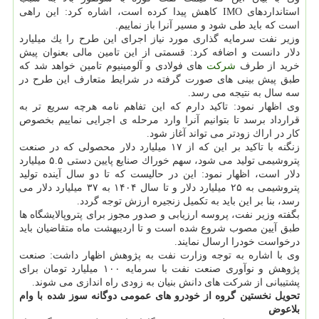
استانداردهای IMO كاهش پیدا كرده است، اشاره كرد: این راهی
است كه باید طی شود و مسیر آنرا باز نماییم.
وزیر نفت سرمایه گذاری مورد نیاز اجرای این طرح را یك میلیارد
دلار دانست و اضافه كرد: قسمتی از این تامین مالی بعنوان پیش
خرید از طرف
شركت
های فولادی و آلومینیوم تامین خواهد شد كه
طبق پیش بینی های صورت گرفته در شرایط متعارف این طرح در
سه سال به نتیجه می رسد.
وی اظهار نمود: تاكید دارم كه این تفاهم نامه هرچه سریع تر به
قرارداد برسد تا بتوانیم آنرا وارد مرحله ی اجرایی نماییم بخصوص
كار در اراك زودتر می تواند آغاز شود.
زنگنه با تاكید بر این كه از ۱۷ میلیارد دلار محصولی كه در صنعت
پتروشیمی تولید می شود، سهم خوراك صنایع پایین دستی ۵.۵ میلیارد
دلار است، اظهار نمود: این در حالیست كه تا دو سال آینده تولید
پتروشیمی به ۲۵ میلیارد دلار و تا سال ۱۴۰۴ به ۳۷ میلیارد دلار می
رسد، بنا بر این باید به تكمیل زنجیره ارزش توجه گردد.
بگفته وزیر نفت، پروسه ارزیابی و صدور مجوز برای پتروپالایشگاه ها
طبق آیین مصوب شروع شده است و تا اردیبهشت ماه متقاضیان باید
درخواست خودرا ارسال نمایند.
وی با اشاره به توجه وزارت نفت به پژوهش اظهار داشت: صنعت
پژوهش و نوآوری صنعت نفت با سرمایه ۱۰۰ میلیارد تومان برای
پشتیبانی از شركت های دانش بنیان به زودی راه اندازی می شوند.
تحویل نخستین گروه از خودرو های عمومی دوگانه سوز شده با وام
بلاعوض