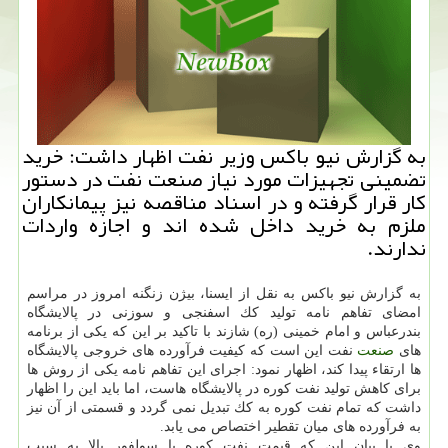
به گزارش نیو باكس وزیر نفت اظهار داشت: خرید
تضمینی تجهیزات مورد نیاز صنعت نفت در دستور
كار قرار گرفته و در اسناد مناقصه نیز پیمانكاران
ملزم به خرید داخل شده اند و اجازه واردات
ندارند.
به گزارش نیو باكس به نقل از ایسنا، بیژن زنگنه امروز در مراسم
امضای تفاهم نامه تولید كك اسفنجی و سوزنی در پالایشگاه
بندرعباس و امام خمینی (ره) شازند با تاكید بر این كه یكی از برنامه
های
صنعت
نفت این است كه كیفیت فرآورده های خروجی پالایشگاه
ها ارتقاء پیدا كند، اظهار نمود: اجرای این تفاهم نامه یكی از روش ها
برای كاهش تولید نفت كوره در پالایشگاه هاست، اما باید این را اظهار
داشت كه تمام نفت كوره به كك تبدیل نمی گردد و قسمتی از آن نیز
به فرآورده های میان تقطیر اختصاص می یابد.
وی با بیان این كه قیمت نفت كوره با سولفور بالا به سبب