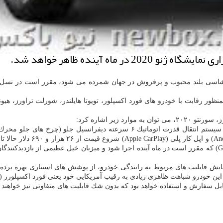
ماه آینده ظاهر خواهد شد.
ی شاسی بلند محبوب و پرفروش در جهان شمرده می شود، مقرر است در نسل های 
منظور رقابت با خودرو های فورد اكسپلور، تویوتا هایلندر، شورلت تراورز، 
 موارد زیر اشاره كرد:
هزار مایل مسافت صفحه نمایش 
سورنتو ۲۰۲۰ در جریان برگزاری نمایشگاه خودروی ژنو (Geneve Auto show) كه مقرر است در ماه آینده اجرا شود و
یش قابلیت های مربوط به رانندگی خودرو، از پوشش های استتاری بهره برده