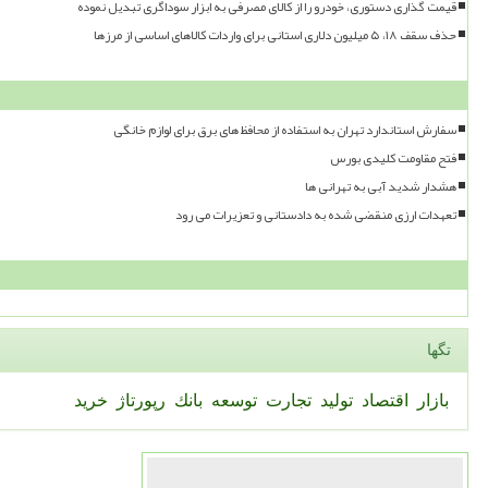
قیمت گذاری دستوری، خودرو را از کالای مصرفی به ابزار سوداگری تبدیل نموده
حذف سقف ۱۸، ۵ میلیون دلاری استانی برای واردات کالاهای اساسی از مرزها
سفارش استاندارد تهران به استفاده از محافظ های برق برای لوازم خانگی
فتح مقاومت کلیدی بورس
هشدار شدید آبی به تهرانی ها
تعهدات ارزی منقضی شده به دادستانی و تعزیرات می رود
تگها
بازار
اقتصاد
تولید
تجارت
توسعه
بانك
رپورتاژ
خرید