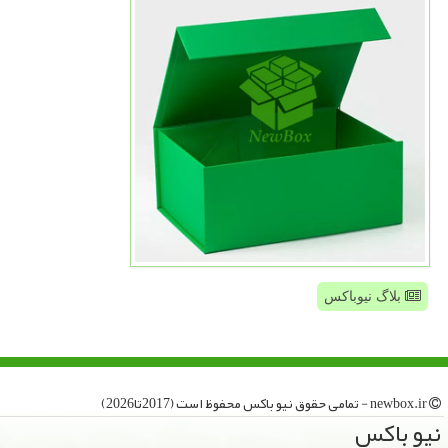
بلاگ نیوباکس
newbox.ir - تمامی حقوق نیو باكس محفوظ است (2017تا2026)
نیو باكس