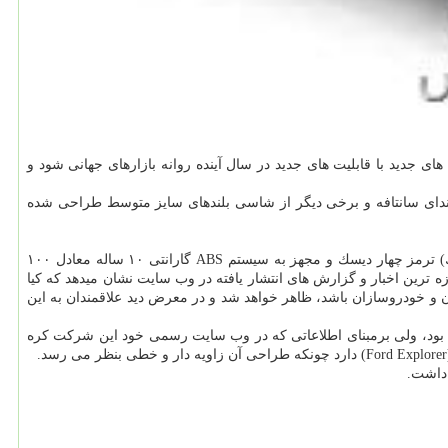
جدید با قابلیت های جدید در سال آینده روانه بازارهای جهانی شود و
هیوندای سانتافه و برخی دیگر از شاسی بلندهای سایز متوسط طراحی شده
پیشرانه ۲.۴ لیتری قدرت موتور ۱۸۵ اسب بخار و ۲۴۲ نیوتن متر گشتاور سیستم انتقال قدرت اتوماتیك ۶ سرعته دیفرانسیل جلو (چرخ های جلو محرك) ترمز چهار دیسك و مجهز به سیستم ABS گارانتی ۱۰ ساله معادل ۱۰۰
۷ اینچی مجهز به اندروید اتو (Android Auto) و اپل كار پلی (Apple CarPlay) شروع قیمت از ۲۶ هزار و ۶۹۰ دلار حالا تازه ترین اخبار و گزارش های انتشار یافته در وب سایت نشان میدهد كه كیا
 میزبان خیل عظیمی از بازدیدكنندگان و خودروسازان باشد، ظاهر خواهد شد و در معرض دید علاقمندان به این
 بود، ولی برمبنای اطلاعاتی كه در وب سایت رسمی خود این شركت كره