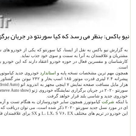
نیو باكس: بنظر می رسد كه كیا سورنتو در جریان برگزاری نمایشگاه ژنو 2020 در 
به گزارش نیو باكس به نقل از ایسنا، كیا سورنتو كه یكی از خودرو ها
مشتریان و علاقمندان به آنرا به سمت و سوی خود جذب نماید.
كارشناسان و مفسرین فعال در حوزه خودرو اعتقاد دارند كه این خودرو ب
است.
همچون مهم ترین مشخصات نسخه پایه و
استاندارد
خودروی جدید كیاموتورز، سورنتو ۲۰۲۰، می توان به
خودروی جدید و شاسی بلند قرار خواهد گرفت.
با اینكه
شركت
كیاموتورز همچون سایر خودروسازان به هنگام تست و آزما
ای در مورد نسل جدید سورنتو ۲۰۲۰ ذكر شده است، می توان دریافت كه این خودرو شباهت ظاهری زیادی به رقیب آمریكایی خود یعنی فورد اكسپلورر (Ford Explorer) دارد چونكه طراحی آن زاویه دار و خطی بنظر می رسد.
این خودرو در تریم های مختلف L، LX، S V۶، EX و SX برای علاقمندان قابل سفارش و استفاده خواهد بود كه بدون شك قابلیت های متفاوتی نیز خواهند داشت.