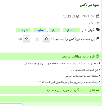
منبع:
نیو باكس
1398/11/28
13:43:53
5
/
5.0
تگهای خبر:
استاندارد
,
بازار
,
سایت
,
شركت
این مطلب نیوباکس را پسندیدید؟
(0)
(1)
تازه ترین مطالب مرتبط
سفارش استاندارد تهران به استفاده از محافظ های برق برای لوازم خانگی
فتح مقاومت کلیدی بورس
هشدار شدید آبی به تهرانی ها
قیمت جدید دلار، یورو و سایر ارزها امروز ۱۱ مردادماه ۱۴۰۵
نظرات بینندگان در مورد این مطلب