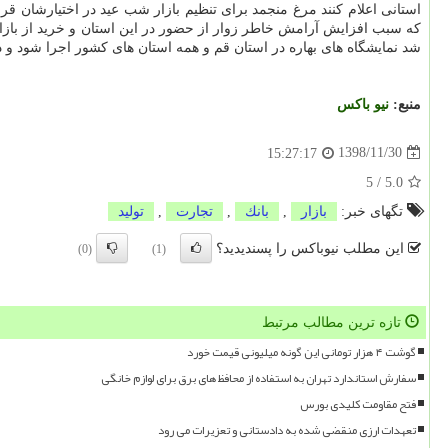
استانی اعلام كنند مرغ منجمد برای تنظیم بازار شب عید در اختیارشان
كه سبب افزایش آرامش خاطر زوار از حضور در این استان و خرید از بازا
شد نمایشگاه های بهاره در استان قم و همه استان های كشور اجرا شود و
منبع:
نیو باكس
1398/11/30
15:27:17
5
/
5.0
تگهای خبر:
بازار
,
بانك
,
تجارت
,
تولید
این مطلب نیوباکس را پسندیدید؟
(0)
(1)
تازه ترین مطالب مرتبط
گوشت ۴ هزار تومانی این گونه میلیونی قیمت خورد
سفارش استاندارد تهران به استفاده از محافظ های برق برای لوازم خانگی
فتح مقاومت کلیدی بورس
تعهدات ارزی منقضی شده به دادستانی و تعزیرات می رود