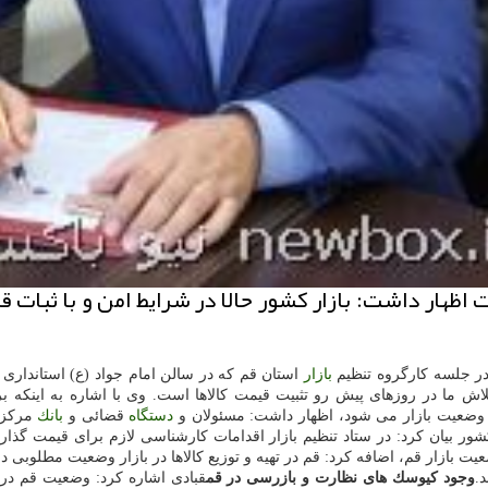
ظهار داشت: بازار كشور حالا در شرایط امن و با ثبات قر
در جلسه كارگروه تنظیم
بازار
استان قم كه در سالن امام جواد (ع) استانداری قم
لاش ما در روزهای پیش رو تثبیت قیمت كالاها است. وی با اشاره به اینكه
وضعیت بازار می شود، اظهار داشت: مسئولان و
دستگاه
قضائی و
بانك
مركزی 
شور بیان كرد: در ستاد تنظیم بازار اقدامات كارشناسی لازم برای قیمت گذاری
 بازار قم، اضافه كرد: قم در تهیه و توزیع كالاها در بازار وضعیت مطلوبی دا
.
وجود كیوسك های نظارت و بازرسی در قم
قبادی اشاره كرد: وضعیت قم در 