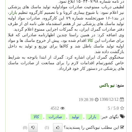
در نامه شماره ۱۵۰۴۴۰۷/۹۸ ابلاغ نمود.
لطیفی درباب ممنوعیت صادرات مواداولیه تولید ماسك های پزشكی
نیز اعلام نمود: با شیوع بیماری كرونا و با تصمیم كارگروه تنظیم
بازار
،
در بند۱-۱۶ صورتجلسه شماره ۷۹ این كارگروه، صادرات مواد اولیه
تولید ماسك های پزشكی نیز از هفتم اسفندماه طی نامه ای از طرف
دفتر صادرات گمرك ایران، به گمركات اجرایی ممنوع اعلام گردید.
وی اضافه كرد: در همین راستا چندین اظهارنامه صادراتی كه قبلا
برای صادرات این
كالا
اقدام شده بود، پیش از خروج ماسك ها و مواد
اولیه تولید ماسك باطل شد و كالاها برای توزیع و تولید به داخل
بازگشت داده شد.
سخنگوی گمرك ایران اشاره كرد: گمرك از ابتدا باتوجه به شرایط
خاص كشورتمام اقدامات لازم را برای ممانعت از صادرات ماسك
های پزشكی در دستور كار خود قرارداد.
منبع:
نیو باكس
1398/12/12
19:28:39
4512
5
/
5.0
تگهای خبر:
بازار
,
تولید
,
صادرات
,
كالا
این مطلب نیوباکس را پسندیدید؟
(0)
(1)