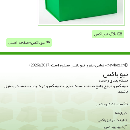
بلاگ نیوباکس
نیوباکس»صفحه اصلی
newbox.ir - تمامی حقوق نیو باكس محفوظ است (2017تا2026)
نیو باكس
بسته بندی و جعبه
نیوباکس، مرجع جامع صنعت بسته‌بندی! با نیوباکس، در دنیای بسته‌بندی به‌روز
باشید
صفحات نیو باكس
درباره ما
تبلیغات در نیو باكس
آرشیو نیو باكس