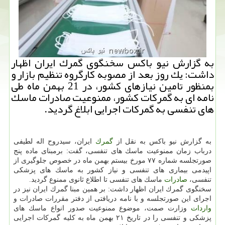
به گزارش نیو باكس سخنگوی گمرك ایران اظهار
داشت: یك روز بعد از مصوبه كارگروه تنظیم بازار و
بمنظور تامین نیازهای كشور، در 21 بهمن ماه طی
نامه ای به گمركات كشور، ممنوعیت صادرات ماسك
های تنفسی به گمركات اجرایی ابلاغ گردید.
به گزارش نیو باكس به نقل از
گمرك
ایران، سیدروح اله لطیفی
درباب زمان ممنوعیت ماسك های تنفسی، گفت: برمبنای ماده پنج
صورتجلسه شماره ۷۷ مورخ بیستم بهمن ماه در خصوص جلوگیری از
اپیدمی بیماری های تنفسی و نیاز كشور به ماسك های پزشكی
تنفسی،
صادرات
ماسك های تنفسی تا اطلاع ثانوی ممنوع گردید.
سخنگوی گمرك ایران اظهار داشت: بر همین مبنا گمرك ایران نیز در
اجرای این صورتجلسه و با نامه دریافتی از دفتر مقررات صادرات و
واردات
وزارت صمت، موضوع ممنوعیت صدور انواع ماسك های
پزشكی و تنفسی را در تاریخ ۲۱ بهمن ماه به كلیه گمركات اجرایی