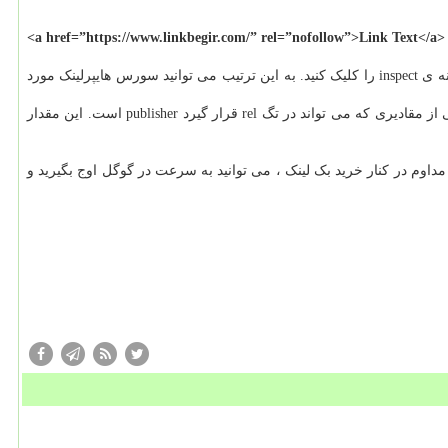
<a href=”https://www.linkbegir.com/” rel=”nofollow”>Link Text</a>
، کافیست روی بک لینک مورد نظر کلیک راست کنید، و گزینه ی inspect را کلیک کنید. به این ترتیب می توانید سورس هایپرلینک مورد
جالب است بدانید، تگ rel می تواند مقادیر دیگری نیز بگیرد که فقط و فقط nofollow بودن ارزش آنرا برای موتورهای جستجو می کاهد. بعنوان مثال یکی از مقادیری که می تواند در تگ rel قرار گیرد publisher است. این مقدار
داوم در کنار خرید بک لینک ، می توانید به سرعت در گوگل اوج بگیرید و