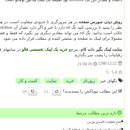
روش دیدن سورس صفحه
در هر مرورگری تا حدودی متفاوت است، در
مر
نظر را ببینید تا بررسی کنید تگ rel دارد یا خیر و اگر دارد مقدار آن nofollow هست یا نه.
معمولا برای لینک به صفحه ی منتشر کننده ی مطلب قرار داده می شود.
سایت لینک بگیر دات کام
، مرجع
خرید بک لینک تخصصی فالو
در سایتهای ف
رقبایتات را پشت سر بگذارید.
1398/12/22
21:04:16
5
/
5.0
تگهای خبر:
رپورتاژ
,
خرید
,
سایت
,
كسب و كار
این مطلب نیوباکس را پسندیدید؟
(0)
(1)
تازه ترین مطالب مرتبط
فتح مقاومت کلیدی بورس
فهرست قیمت خرید مسکن در منطقه ۴ تهران