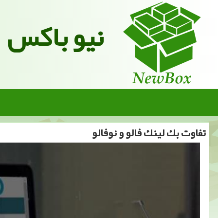
نیو باکس
تفاوت بك لینك فالو و نوفالو