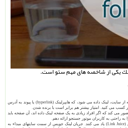
ینك یكی از شاخصه های مهم سئو است.
برای درک بهتر تفاوت بین بک لینک فالو و نوفالو، باید پیش زمینه ای درباره نحوه ی عملکرد بک لینک در حوزه سئو داشته باشیم. هنگامی که به یک صفحه از سایت، لینک داده می شود، که هایپرلینک (hyperlink) یا پیوند به آدرس
 کسب می کنید. امتیاز بیشتر هم برابر است با برنده شدن.
ور می کند که اگر افراد زیادی به یک صفحه لینک داده اند، آن صفحه باید
 به راحتی به کاربران موتور جستجو ارائه دهم.
گوگل برای اندازه گیری امتیاز لینکها واحد محاسبه ای به نام پیج رنک (Page Rank) ایجاد کرد. بسیاری از سئوکارها از امتیاز لینکها به عنوان لینک جویس (Link Juice) یاد می کنند. جریان لینک جویس از سمت سایتهای مبداء به