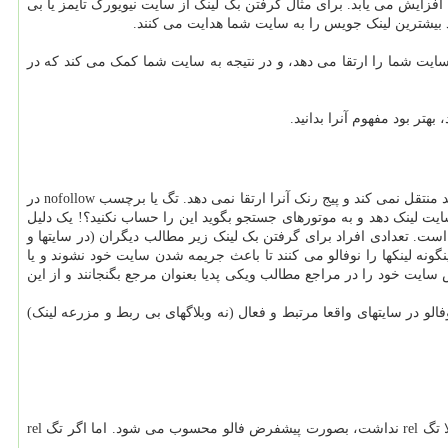
فزایش می یابد. برای مثال گرفتن بک لینک از سایت نیویورک تایمز یا بی
 بیشترین لینک جویس را به سایت شما هدایت می کنند.
 سایت شما را ارتقا می دهد، و در نتیجه به سایت شما کمک می کند که در
تر بود مفهوم آنرا بدانید.
بکلینک نوفالو به این معنی است که سایت مبدا به موتورهای جستجو می گوید من این سایت را دنبال نمی کنم، بنابراین امتیاز لینک جویس به سایت مقصد منتقل نمی کند و پیج رنک آنرا ارتقا نمی دهد. تگ یا برچسب nofollow در
یت لینک دهد و به موتورهای جستجو بگوید این را حساب نکنید؟! یک دلیل
ست. تعدادی افراد برای گرفتن بک لینک زیر مطالب دیگران (در سایتها و
ینگونه لینکها را نوفالو می کنند تا باعث جریمه شدن سایت خود نشوند و یا
سایت خود را در مراجع مطالب ویکی پدیا بعنوان مرجع بگنجانند و از این
الو در سایتهای واقعا مرتبط و فعال (نه وبلاگهای بی ربط و مزرعه لینک)
برای اینکه تشخیص دهید بک لینک نوفالو هست، کافیست در سورس سایت مبدا، هایپرلینک (a) را بررسی کنید که تگ rel در آن وجود دارد یا خیر. اگر اصلا تگ rel نداشت، بصورت پیشفرض فالو محسوب می شود. اما اگر تگ rel