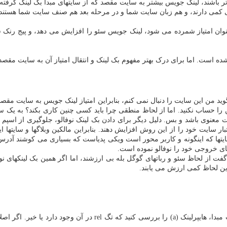
ر باشند، لینک جویس بیشتر به سایت مقصد که از سایتهای مبدا بک لینک گرفته ا
ی کمی دارند، و هم زبان سایت شما و در مرحله بعد هم صنف سایت شما هستند
 بعنوان امتیاز شمرده می شود، لینک جویس سئو را افزایش می دهد، و پیج رنک
است. اما برای درک بهتر مفهوم بک لینک و انتقال امتیاز آن به سایت مقصد، به
ا حساب نکنید. اما از لحاظ منطقی چرا باید کسی چنین کاری بکند؟ به یک سا
عنوی باشد و بس. دلیل دیگر برای دادن بک لینک نوفالو، جلوگیری از اسپم ا
ار سایت خود را از این روش افزایش دهند. بنابراین مالکین وبلاگها و سایتها ا
ایتها که اینگونه و کاربر محور است ویکی پدیاست که بسیاری می کوشند آدرس 
های خروجی خود را نوفالو نموده است.
ت از لحاظ سئو و رباتهای گوگل بله بی ارزشند، اما اگر همین بک لینکهای نوف
این لحاظ کمی ارزش می یابند.