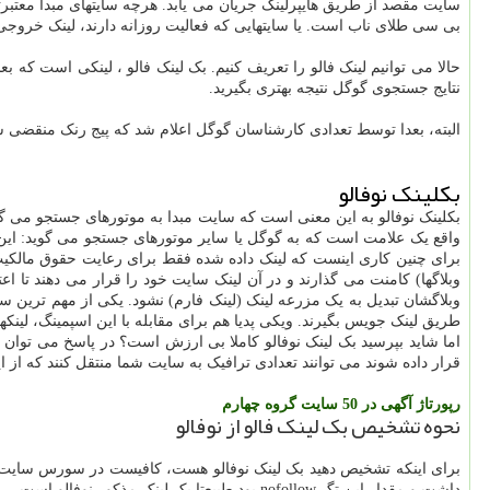
سایت مقصد از طریق هایپرلینک جریان می یابد. هرچه سایتهای مبدا معتبرت
بی سی طلای ناب است. یا سایتهایی که فعالیت روزانه دارند، لینک خروج
حالا می توانیم لینک فالو را تعریف کنیم. بک لینک فالو ، لینکی است که
نتایج جستجوی گوگل نتیجه بهتری بگیرید.
البته، بعدا توسط تعدادی کارشناسان گوگل اعلام شد که پیج رنک منقضی شده 
بکلینک نوفالو
واقع یک علامت است که به گوگل یا سایر موتورهای جستجو می گوید: این ر
برای چنین کاری اینست که لینک داده شده فقط برای رعایت حقوق مالکیت م
وبلاگها) کامنت می گذارند و در آن لینک سایت خود را قرار می دهند تا اعتب
وبلاگشان تبدیل به یک مزرعه لینک (لینک فارم) نشود. یکی از مهم ترین س
طریق لینک جویس بگیرند. ویکی پدیا هم برای مقابله با این اسپمینگ، لینک
اما شاید بپرسید بک لینک نوفالو کاملا بی ارزش است؟ در پاسخ می توان گف
قرار داده شوند می توانند تعدادی ترافیک به سایت شما منتقل کنند که از 
رپورتاژ آگهی در 50 سایت گروه چهارم
نحوه تشخیص بک لینک فالو از نوفالو
داشت و مقدار این تگ nofollow بود طبیعتا بک لینک مذکور نوفالو است.