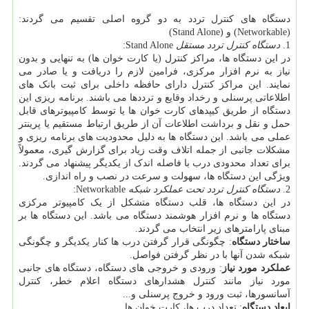
دستگاه های کنترل تردد به دو گروه اصلی تقسیم می گردند:
(Networkable) و (Stand Alone)
1.
دستگاه کنترل تردد مستقل
Stand Alone:
در این دستگاه ها، مراکز کنترل (یا کارت خوان ها) به تنهایی و بدون
نیاز به نرم افزار مرکزی، فرامین لازم را دریافت و یا صادر می
نمایند. این مراکز کنترل دارای حافظه داخلی برای ثبت بانک های
اطلاعاتی پرسنلی و رخداد وقایع و ترددها می باشند. برنامه ریزی این
دستگاه از طریق کیپدهای کارت خوان ها یا توسط کامپیوترهای قابل
حمل و نقل و برداشت اطلاعات آن از طریق ارتباط مستقیم یا پرینتر
عملی می باشد. این دستگاه ها به دلیل محدودیت های برنامه ریزی و
مشکلات جانبی از جمله اتلاف وقت زیاد برای گزارش گیری، معمولاً
برای تعداد محدودی درب با فاصله اندک از یکدیگر پیشنهاد می گردند.
ویژگی این دستگاه ها، سهولت و سرعت در نصب و راه اندازی.
2.
دستگاه کنترل تردد تحت عملکرد شبکه
Networkable:
در این دستگاه ها، قلب دستگاه متشکل از یک کامپیوتر مرکزی
دستگاه ها و نرم افزار هوشمند دستگاه می باشد. این دستگاه ها بر
مبنای پارامترهای زیر انتخاب می گردند.
ساختار دستگاه
: چگونگی قرار گرفتن درب ها کنار یکدیگر و چگونگی
شبکه شدن آنها با در نظر گرفتن فواصل.
عملکرد مورد نیاز
: ورودی و خروجی های دستگاه، دستگاه های جانبی
مورد نیاز مانند کنترل هشدارهای دستگاه اعلام خطر، کنترل
آسانسورها، ثبت ورود و خروج پرسنلی و...
ابعاد دستگاه
: تعداد درب ها، کارت خوان ها