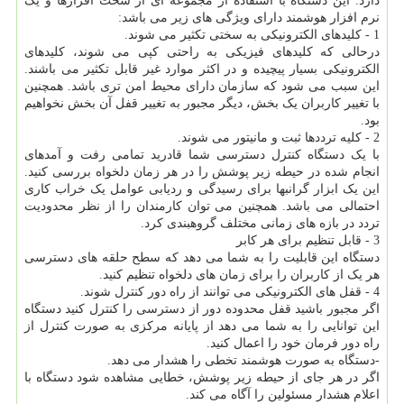
دارد. این دستگاه با استفاده از مجموعه ای از سخت افزارها و یک
نرم افزار هوشمند دارای ویژگی های زیر می باشد:
1 - کلیدهای الکترونیکی به سختی تکثیر می شوند.
درحالی که کلیدهای فیزیکی به راحتی کپی می شوند، کلیدهای
الکترونیکی بسیار پیچیده و در اکثر موارد غیر قابل تکثیر می باشند.
این سبب می شود که سازمان دارای محیط امن تری باشد. همچنین
با تغییر کاربران یک بخش، دیگر مجبور به تغییر قفل آن بخش نخواهیم
بود.
2 - کلیه ترددها ثبت و مانیتور می شوند.
با یک دستگاه کنترل دسترسی شما قادرید تمامی رفت و آمدهای
انجام شده در حیطه زیر پوشش را در هر زمان دلخواه بررسی کنید.
این یک ابزار گرانبها برای رسیدگی و ردیابی عوامل یک خراب کاری
احتمالی می باشد. همچنین می توان کارمندان را از نظر محدودیت
تردد در بازه های زمانی مختلف گروهبندی کرد.
3 - قابل تنظیم برای هر کابر
دستگاه این قابلیت را به شما می دهد که سطح حلقه های دسترسی
هر یک از کاربران را برای زمان های دلخواه تنظیم کنید.
4 - قفل های الکترونیکی می توانند از راه دور کنترل شوند.
اگر مجبور باشید قفل محدوده دور از دسترسی را کنترل کنید دستگاه
این توانایی را به شما می دهد از پایانه مرکزی به صورت کنترل از
راه دور فرمان خود را اعمال کنید.
-دستگاه به صورت هوشمند تخطی را هشدار می دهد.
اگر در هر جای از حیطه زیر پوشش، خطایی مشاهده شود دستگاه با
اعلام هشدار مسئولین را آگاه می کند.