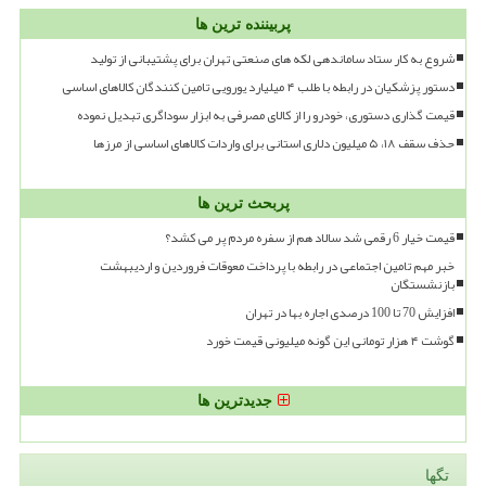
پربیننده ترین ها
شروع به کار ستاد ساماندهی لکه های صنعتی تهران برای پشتیبانی از تولید
دستور پزشکیان در رابطه با طلب ۴ میلیارد یورویی تامین کنندگان کالاهای اساسی
قیمت گذاری دستوری، خودرو را از کالای مصرفی به ابزار سوداگری تبدیل نموده
حذف سقف ۱۸، ۵ میلیون دلاری استانی برای واردات کالاهای اساسی از مرزها
پربحث ترین ها
قیمت خیار 6 رقمی شد سالاد هم از سفره مردم پر می کشد؟
خبر مهم تامین اجتماعی در رابطه با پرداخت معوقات فروردین و اردیبهشت
بازنشستگان
افزایش 70 تا 100 درصدی اجاره بها در تهران
گوشت ۴ هزار تومانی این گونه میلیونی قیمت خورد
جدیدترین ها
تگها