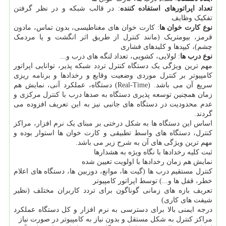
تعداد اپراتورهای استفاده کننده
: در قالب شبکه و در نظر گرفتن
تفکیک وظایف
نوع کارت خوان ها
: کارت خوان های مغناطیسی، بدون تماس، مادون
قرمز، بیومتریک (مانند کنترل از طریق اثر انگشت و یا مردمک
چشم)، کیپدها و کلیدهای فشاری
نوع درب ها
: لولایی، کشویی، تعداد لنگه های درب و...
مهم ترین ویژگی یک دستگاه کنترل تردد شبکه پذیر، توانایی اپراتور
کامپیوتر بر کنترل موردی وضعیت وقایع و رخدادها و برنامه ریزی
سریع آن می باشد. (Real-Time) دستگاه، عملکرد آنی، نمایش هم
زمان همچنین توسعه پذیری دستگاه به صدها درب با کنترل مرکزی و
عدم محدودیت در دستگاه های جانبی نیز به این تعریف افزوده می
گردند.
اساس این دستگاه ها به شکل درختی بر مبنای یک نرم افزار، مراکز
کنترل، دستگاه های واسط تطبیقی و کارت خوان ها استوار بوده و
مهم ترین ویژگی های آن به شرح زیر می باشد.
ثبت کلیه رخدادها با نگاه ویژه به هشدارها
نمایش هم زمان رخدادها با اولویت تعیین شده
کنترل مستقیم درب ها (گیت ها، موانع، دوربین ها، دستگاه های اعلام
خطر، قفل ها و...) توسط اپراتور کامپیوتر
تعریف بازه های زمانی گوناگون برای تردد کاربران مختلف (نظیر
شیفت های کاری)
درجه ایمنی بالا برای دسترسی به نرم افزار و کل دستگاه عملکرد
مراکز کنترل به شکل مستقل و بدون نیاز به کامپیوتر در صورت نیاز