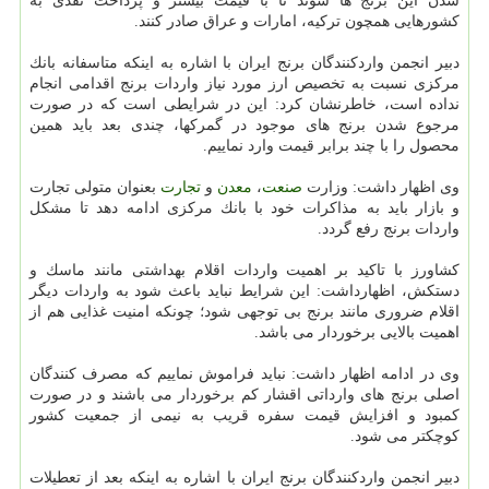
شدن این برنج ها شوند تا با قیمت بیشتر و پرداخت نقدی به
كشورهایی همچون تركیه، امارات و عراق صادر كنند.
دبیر انجمن واردكنندگان برنج ایران با اشاره به اینكه متاسفانه بانك
مركزی نسبت به تخصیص ارز مورد نیاز واردات برنج اقدامی انجام
نداده است، خاطرنشان كرد: این در شرایطی است كه در صورت
مرجوع شدن برنج های موجود در گمركها، چندی بعد باید همین
محصول را با چند برابر قیمت وارد نماییم.
وی اظهار داشت: وزارت
صنعت
،
معدن
و
تجارت
بعنوان متولی تجارت
و بازار باید به مذاكرات خود با بانك مركزی ادامه دهد تا مشكل
واردات برنج رفع گردد.
كشاورز با تاكید بر اهمیت واردات اقلام بهداشتی مانند ماسك و
دستكش، اظهارداشت: این شرایط نباید باعث شود به واردات دیگر
اقلام ضروری مانند برنج بی توجهی شود؛ چونكه امنیت غذایی هم از
اهمیت بالایی برخوردار می باشد.
وی در ادامه اظهار داشت: نباید فراموش نماییم كه مصرف كنندگان
اصلی برنج های وارداتی اقشار كم برخوردار می باشند و در صورت
كمبود و افزایش قیمت سفره قریب به نیمی از جمعیت كشور
كوچكتر می شود.
دبیر انجمن واردكنندگان برنج ایران با اشاره به اینكه بعد از تعطیلات