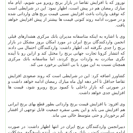
نوروز كه با افزایش تقاضا در بازار برنج روبرو می شویم، ایام ماه
مبارك رمضان هم در پیش است، اظهار نمود: این در شرایطی است
كه توقف واردات باعث افزایش نسبی قیمت برنج های وارداتی شده
و در صورت ادامه روند كنونی قیمت ها بیشتر از پیش افزایش خواهد
یافت.
وی با اشاره به اینكه متاسفانه مدیران بانك مركزی هشدارهای قبلی
انجمن واردكنندگان برنج ایران در مورد امكان بروز مشكل در بازار
برنج را جدی نگرفته اند، اظهار داشت: واردكنندگان احتمال می دادند
كه انتشار كرونا تجارت جهانی برنج را مختل كند و ازاین رو با آینده
نگری مبادرت به واردات برنج كردند، اما متاسفانه بانك مركزی
همچنان نسبت به این مورد با بی اعتنایی برخورد می كند.
كشاورز اضافه كرد: این در شرایطی است كه روند صعودی افزایش
تقاضا حداقل تا آخر دهه اول ماه مبارك رمضان ادامه خواهد داشت و
در صورتی كه بازار داخلی با كمبود برنج روبرو شود، قیمت ها
افزایش جدی خواهد داشت.
وی افزود: با افزایش قیمت برنج وارداتی بطور قطع بهای برنج ایرانی
هم افزایش می یابد و این یعنی سفره جمعیت قابل توجهی از اقشار
كم برخوردار و حتی متوسط خالی می ماند.
دبیرانجمن واردكنندگان برنج ایران در انتها اظهار داشت: در صورت
ادامه سیاست كنونی، بانك مركزی باید در آینده پاسخگوی مشكلات