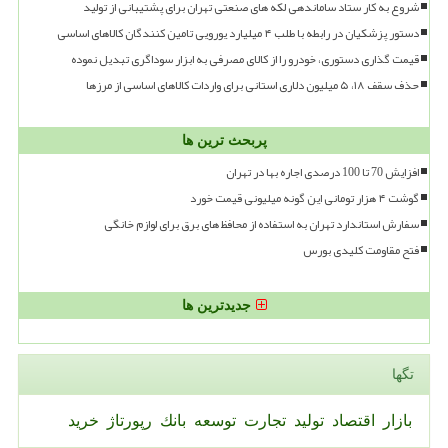
شروع به کار ستاد ساماندهی لکه های صنعتی تهران برای پشتیبانی از تولید
دستور پزشکیان در رابطه با طلب ۴ میلیارد یورویی تامین کنندگان کالاهای اساسی
قیمت گذاری دستوری، خودرو را از کالای مصرفی به ابزار سوداگری تبدیل نموده
حذف سقف ۱۸، ۵ میلیون دلاری استانی برای واردات کالاهای اساسی از مرزها
پربحث ترین ها
افزایش 70 تا 100 درصدی اجاره بها در تهران
گوشت ۴ هزار تومانی این گونه میلیونی قیمت خورد
سفارش استاندارد تهران به استفاده از محافظ های برق برای لوازم خانگی
فتح مقاومت کلیدی بورس
جدیدترین ها
تگها
بازار
اقتصاد
تولید
تجارت
توسعه
بانك
رپورتاژ
خرید