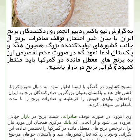
به گزارش نیو باكس دبیر انجمن واردكنندگان برنج
ایران با بیان خبر احتمال توقف صادرات برنج از
جانب كشورهای تولیدكننده بزرگ همچون هند و
پاكستان ادعا نمود كه در صورت عدم تخصیص ارز
به برنج های معطل مانده در گمركها باید منتظر
كمبود و گرانی برنج در بازار باشیم.
مسیح كشاورز در گفتگو با ایسنا اظهار نمود: به دنبال شیوع كرونا،
كشورهای هند و پاكستان بعنوان بزرگترین صادركنندگان برنج به ایران
واحدهای تولیدی خویش را قرنطینه و صادرات برنج را تا مدت
نامعلومی متوقف كردند.
وی افزود: در صورت توقف
صادرات
، قیمت برنج در
بازار
جهانی
افزوده می شود و از آنجایی كه
بانك
مركزی همچنان ارز مورد نیاز
برای ترخیص برنج های معطل مانده در گمركها را تخصیص نداده، این
نگرانی وجود دارد كه تجار كشورهای هند و پاكستان خواهان مرجوع