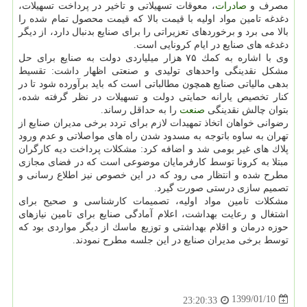
مصرف و
صادرات
، معوقات تسهیلاتی و تاخیر در پرداخت تسهیلات،
دغدغه تامین مواد اولیه با قیمت بالا كه قیمت محصول تمام شده را
بالا می برد و برخوردهای تعزیراتی را برای صنایع بدنبال دارد، از دیگر
دغدغه های صنایع در ایام كرونایی است.
وی با اشاره به كمك ۷۵ هزار میلیاردی دولت به صنایع برای حل
مشكل نقدینگی واحدهای تولیدی و صنعتی اظهار داشت: تقسیط
بدهی مالیاتی صنایع همچون مطالباتی است كه باید برآورده شود تا در
كنار تخصیص یارانه حمایتی دولت و تسهیلات در نظر گرفته شده،
بتوان چالش نقدینگی
صنعت
را به حداقل رساند.
رضوانی خواهان اتخاذ تمهیدات لازم برای تردد برخی مدیران صنایع از
تهران به ساوه باتوجه به مسدود شدن راه های مواصلاتی و عدم ورود
پلاك های غیر بومی شد و اضافه كرد: مشكلات پرداخت دیه كارگران
مبتلا به كرونا توسط كارفرمایان موضوعی است كه در فضای مجازی
مطرح شده و انتظار می رود كه در این خصوص نیز اطلاع رسانی و
تصمیم سازی درستی صورت گیرد.
مشكلات تامین مواد اولیه، تصمیمات كارشناسی و صحیح برای
اشتغال و رعایت بهداشت، اعلام آمادگی صنایع برای تامین نیازهای
حوزه درمان و اقلام بهداشتی و توزیع ماسك از دیگر مواردی بود كه
توسط برخی مدیران صنایع در این جلسه مطرح نمودند.
1399/01/10
23:20:33