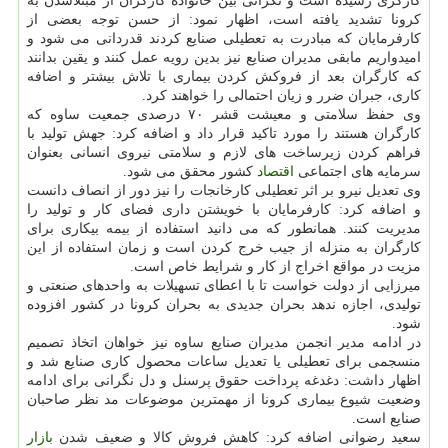
كارگری رسیده است و نگرانی بین خانواده كارگران از مبتلاشدن به
كرونا تشدید یافته است، اظهار نمود: از حسن توجه بعضی از
كارفرمایان كه مبادرت به تعطیلی صنایع كردند قدردانی می شود و
امیدواریم مابقی مدیران صنایع نیز بدین رویه عمل كنند و یقین بدانند
كه كارگران بعد از فروكش كردن بیماری با تلاش بیشتر و اضافه
كاری، جبران ضرر و زیان احتمالی را خواهند كرد.
وی حفظ سلامتی و معیشت قشر ۷۰ درصدی جمعیت ساوه كه
كارگران هستند را مورد تاكید قرار داد و اضافه كرد: جهش تولید با
فراهم كردن زیرساخت های لازم و سلامتی نیروی انسانی بعنوان
سرمایه های اجتماعی
اقتصاد
كشور محقق می شود.
وی تعدیل نیرو بر اثر تعطیلی كارخانجات را نیز دور از انصاف دانست
و اضافه كرد: كارفرمایان با خویشتن داری فضای كار و تولید را
مدیریت كنند. همانطور كه می دانید استفاده از بیمه بیكاری برای
كارگران به منزله از جیب خرج كردن است و زمان استفاده از این
مزیت در مواقع اخراج از كار و شرایط خاص است.
میرزایی از دولت خواست تا با اعطای تسهیلات به واحدهای صنعتی و
تولیدی، اجازه ندهد بحران جدیدی به بحران كرونا در كشور افزوده
شود.
در ادامه مدیر انجمن مدیران صنایع ساوه نیز خواهان اتخاذ تصمیم
منسجمی برای تعطیلی یا تعدیل ساعات محصول كاری صنایع شد و
اظهار داشت: دغدغه پرداخت حقوق پرسنل و دل نگرانی برای ادامه
وضعیت شیوع بیماری كرونا از مهمترین موضوعات مد نظر صاحبان
صنایع است.
سعید رضوانی اضافه كرد: كاهش فروش كالا و ضعیف شدن
بازار