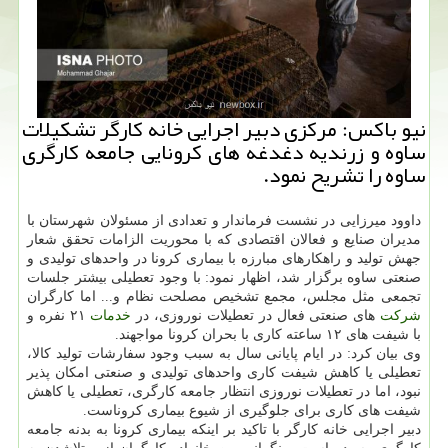
نیو باكس: مركزی دبیر اجرایی خانه كارگر تشكیلات
ساوه و زرندیه دغدغه های كرونایی جامعه كارگری
ساوه را تشریح نمود.
داوود میرزایی در نشست فرماندار و تعدادی از مسئولان شهرستان با
مدیران صنایع و فعالان اقتصادی كه با محوریت الزامات تحقق شعار
جهش تولید و راهكارهای مبارزه با بیماری كرونا در واحدهای تولیدی و
صنعتی ساوه برگزار شد، اظهار نمود: با وجود تعطیلی بیشتر جلسات
تجمعی مثل مجلس، مجمع تشخیص مصلحت نظام و... اما كارگران
شركت
های صنعتی فعال در تعطیلات نوروزی، در
خدمات
۲۱ نفره و
با شیفت های ۱۲ ساعته كاری با بحران كرونا مواجهند.
وی بیان كرد: در ایام پایانی سال به سبب وجود سفارشات تولید كالا،
تعطیلی یا كاهش شیفت كاری واحدهای تولیدی و صنعتی امكان پذیر
نبود، اما در تعطیلات نوروزی انتظار جامعه كارگری، تعطیلی یا كاهش
شیفت های كاری برای جلوگیری از شیوع بیماری كروناست.
دبیر اجرایی خانه كارگر با تاكید بر اینكه بیماری كرونا به بدنه جامعه