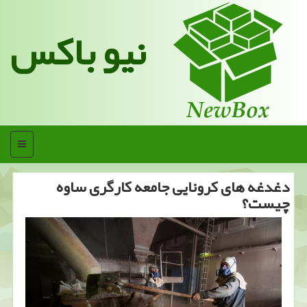
نیو باکس
منو
دغدغه های كرونایی جامعه كارگری ساوه
چیست؟