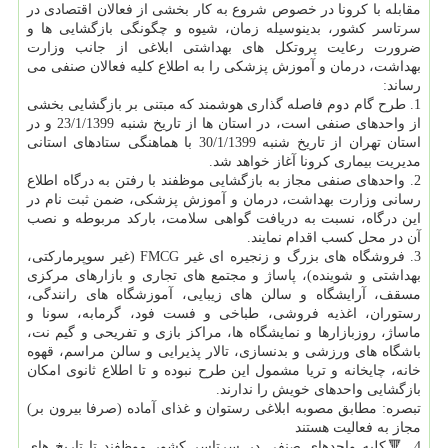
مقابله با كرونا در خصوص شروع به كار بخشی از فعالان اقتصادی در
سرتاسر كشور، بدینوسیله زمان، شیوه و چگونگی بازگشایی ها و
ضرورت رعایت پروتكل های بهداشتی ابلاغی از جانب وزارت
بهداشت، درمان و آموزش پزشكی را به اطلاع كلیه فعالان صنفی می
رساند:
1. طرح گام دوم فاصله گذاری هوشمند كه مبتنی بر بازگشایی بخشی
از واحدهای صنفی است، در استان ها از تاریخ شنبه 23/1/1399 و در
استان تهران از تاریخ شنبه 30/1/1399 با هماهنگی ستادهای استانی
مدیریت بیماری كرونا آغاز خواهد شد.
2. واحدهای صنفی مجاز به بازگشایی موظفند با رفتن به درگاه اطلاع
رسانی وزارت بهداشت، درمان و آموزش پزشكی، ضمن ثبت نام در
این درگاه، نسبت به دریافت گواهی سلامت، باركد مربوطه و نصب
آن در محل كسب اقدام نمایند.
3. فروشگاه های بزرگ و زنجیره ای غیر FMCG (غیر سوپرماركتی،
بهداشتی و شوینده)، پاساژ و مجتمع های تجاری و بازارهای مركزی
مسقف، آرایشگاه و سالن های زیبایی، آموزشگاه های رانندگی،
رستوران، اغذیه فروشی، طباخی و فست فود، گرمابه، سونا و
ماساژ، روزبازارها و نمایشگاه ها، مراكز بازی و تفریحی و گیم نت،
باشگاه های ورزشی و بدنسازی، تالار پذیرایی و سالن مراسم، قهوه
خانه، چایخانه و تریا مشمول این طرح نبوده و تا اطلاع ثانوی امكان
بازگشایی واحدهای خویش را ندارند.
تبصره: مطابق مصوبه ابلاغی رستوان و غذای آماده (صرفا بیرون بر)
مجاز به فعالیت هستند
4. 🔻كلیه واحدهای صنفی در سرتاسر كشور موظفند تا تاریخ های