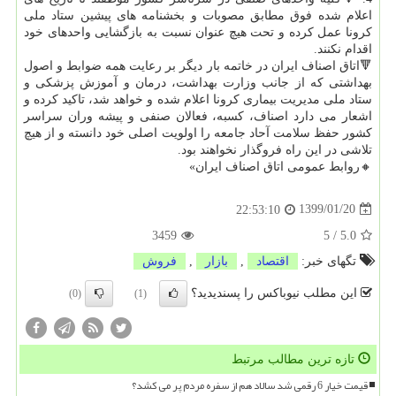
اعلام شده فوق مطابق مصوبات و بخشنامه های پیشین ستاد ملی
كرونا عمل كرده و تحت هیچ عنوان نسبت به بازگشایی واحدهای خود
اقدام نكنند.
🔻اتاق اصناف ایران در خاتمه بار دیگر بر رعایت همه ضوابط و اصول
بهداشتی كه از جانب وزارت بهداشت، درمان و آموزش پزشكی و
ستاد ملی مدیریت بیماری كرونا اعلام شده و خواهد شد، تاكید كرده و
اشعار می دارد اصناف، كسبه، فعالان صنفی و پیشه وران سراسر
كشور حفظ سلامت آحاد جامعه را اولویت اصلی خود دانسته و از هیچ
تلاشی در این راه فروگذار نخواهند بود.
🔸روابط عمومی اتاق اصناف ایران»
1399/01/20
22:53:10
3459
5
/
5.0
تگهای خبر:
اقتصاد
,
بازار
,
فروش
این مطلب نیوباکس را پسندیدید؟
(0)
(1)
تازه ترین مطالب مرتبط
قیمت خیار 6 رقمی شد سالاد هم از سفره مردم پر می کشد؟