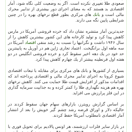
صعودی طلا تغییری نكرده است. اگر به وضعیت كلی نگاه شود، آمار
اقتصادی بد هستند كه به معنای اجرای دور بیشتری از تدابیر محرك
مالی است و
بانك
های مركزی بطور قطع نرخهای بهره را در چنین
شرایطی پایین نگه می دارند.
جدیدترین آمار منتشره نشان داد كه خرده فروشی آمریكا در مارس
كاهش پیدا كرد و تولید كارخانه های این كشور بیشترین كاهش را از
سال ۱۹۴۶ داشت و نگرانیها را نسبت به رشد منفی
اقتصاد
آمریكا در
سه ماهه اول برانگیخت. اعتماد تجاری ژاپن هم در آوریل به پایینترین
حد خود در یك دهه اخیر سقوط كرد و خرده فروشی انگلیس در دو
هفته اول قرنطینه بیشتر از یك چهارم كاهش پیدا كرد.
بسیاری از كشورها و بانك های مركزی برای مقابله با تبعات اقتصادی
شیوع كرونا به اجرای تدابیر محرك مالی و اقتصادی پرداخته اند كه
اقدامات مذكور از افزایش قیمت طلا حمایت می كنند. كاهش نرخهای
بهره هم هزینه نگهداری طلا را كمتر كرده و به جذابیت سرمایه گذاری
در این فلز پرارزش می افزاید.
بر اساس گزارش رویترز، بازارهای سهام جهان سقوط كردند در
حالیكه دلار و اوراق قرضه رشد چشم گیر خویش را بعد از انتشار
آمار اقتصادی نامطلوب آمریكا حفظ كردند.
در بازار سایر فلزات ارزشمند، هر اونس پالادیم برای تحویل فوری با