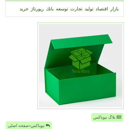
بازار
اقتصاد
تولید
تجارت
توسعه
بانك
رپورتاژ
خرید
بلاگ نیوباکس
نیوباکس»صفحه اصلی