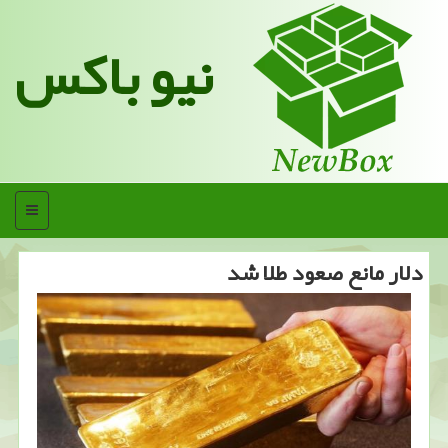
نیو باکس
منو
دلار مانع صعود طلا شد