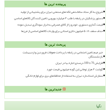
پربیننده ترین ها
شروع به کار ستاد ساماندهی لکه های صنعتی تهران برای پشتیبانی از تولید
دستور پزشکیان در رابطه با طلب ۴ میلیارد یورویی تامین کنندگان کالاهای اساسی
قیمت گذاری دستوری، خودرو را از کالای مصرفی به ابزار سوداگری تبدیل نموده
حذف سقف ۱۸، ۵ میلیون دلاری استانی برای واردات کالاهای اساسی از مرزها
پربحث ترین ها
خبر مهم تامین اجتماعی در رابطه با پرداخت معوقات فروردین و اردیبهشت
بازنشستگان
افزایش 70 تا 100 درصدی اجاره بها در تهران
گوشت ۴ هزار تومانی این گونه میلیونی قیمت خورد
سفارش استاندارد تهران به استفاده از محافظ های برق برای لوازم خانگی
جدیدترین ها
تگها