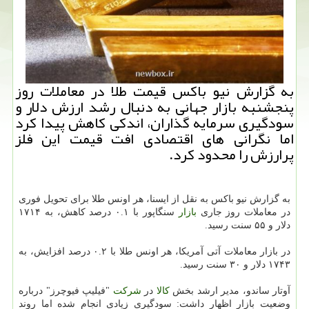
به گزارش نیو باكس قیمت طلا در معاملات روز
پنجشنبه بازار جهانی به دنبال رشد ارزش دلار و
سودگیری سرمایه گذاران، اندكی كاهش پیدا كرد
اما نگرانی های اقتصادی افت قیمت این فلز
پرارزش را محدود كرد.
به گزارش نیو باكس به نقل از ایسنا، هر اونس طلا برای تحویل فوری
در معاملات روز جاری
بازار
سنگاپور با ۰.۱ درصد كاهش، به ۱۷۱۴
دلار و ۵۵ سنت رسید.
در بازار معاملات آتی آمریكا، هر اونس طلا با ۰.۲ درصد افزایش، به
۱۷۴۳ دلار و ۳۰ سنت رسید.
آوتار ساندو، مدیر ارشد بخش
كالا
در
شركت
"فیلیپ فیوچرز" درباره
وضعیت بازار اظهار داشت: سودگیری زیادی انجام شده اما روند