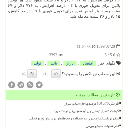
۱.۶ درصد افزایش، به ۲۲۱۴ دلار و ۴۸ سنت صعود كرد. هر اونس
پلاتین برای تحویل فوری با ۰.۴ درصد افزایش، به ۷۷۶ دلار و ۶۷
سنت رسید. هر اونس نقره برای تحویل فوری با ۰.۷ درصد كاهش،
۱۵ دلار و ۳۶ سنت معامله شد.
1399/01/28
14:40:36
3392
5
/
5.0
تگهای خبر:
اقتصاد
,
بازار
,
بانك
,
تولید
این مطلب نیوباکس را پسندیدید؟
(0)
(1)
تازه ترین مطالب مرتبط
افزایش 70 تا 100 درصدی اجاره بها در تهران
گوشت ۴ هزار تومانی این گونه میلیونی قیمت خورد
سفارش استاندارد تهران به استفاده از محافظ های برق برای لوازم خانگی
فتح مقاومت کلیدی بورس